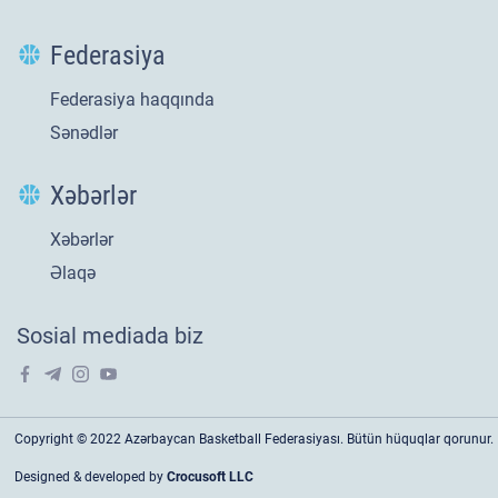
Federasiya
Federasiya haqqında
Sənədlər
Xəbərlər
Xəbərlər
Yeni
21 iyl 2026
Əlaqə
​U-20 millimizin
Sosial mediada biz
Avropa səfəri tarixi
bir ilklə yekunlaşıb !
20 yaşa qədər oğlanlar arasında keçirilən Avropa çempionatı B
Copyright © 2022 Azərbaycan Basketball Federasiyası. Bütün hüquqlar qorunur.
divizionun oyunları yekunlaşıb. Slovakiyanın paytaxtı Bratislava
Designed & developed by
Crocusoft LLC
şəhərində təşkil olunan yarışda Anar Sarıyevin rəhbərlik etdiyi U-