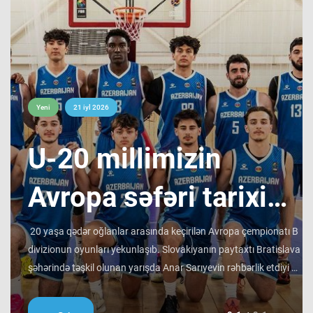
Yeni
21 iyl 2026
​U-20 millimizin
Avropa səfəri tarixi
bir ilklə yekunlaşıb !
20 yaşa qədər oğlanlar arasında keçirilən Avropa çempionatı B
divizionun oyunları yekunlaşıb. Slovakiyanın paytaxtı Bratislava
şəhərində təşkil olunan yarışda Anar Sarıyevin rəhbərlik etdiyi U-
20 milli komandamız son oyununu Niderland seçməsinə qarşı
keçirib və 66:60 hesabı ilə rəqibinə qalib gəlib. Avropa