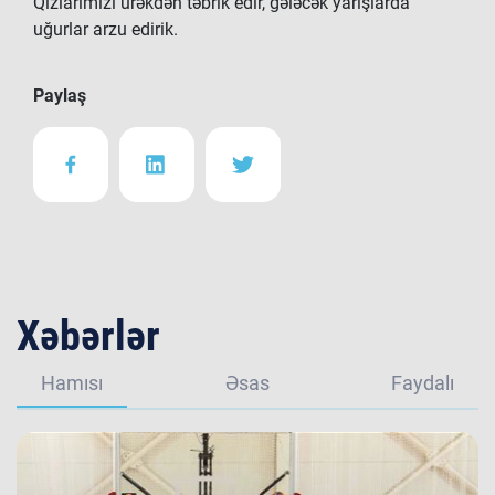
Qızlarımızı ürəkdən təbrik edir, gələcək yarışlarda
uğurlar arzu edirik.
Paylaş
Xəbərlər
Hamısı
Əsas
Faydalı