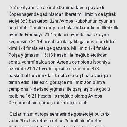
5-7 sentyabr tarixlərində Danimarkanın paytaxtı
Kopenhagendə qadınlardan ibarət millimizin də iştirak
etdiyi 3x3 basketbol üzrə Avropa Kubokunun oyunları
baş tutub. Turnirin qrup mərhələsində qadın millimiz ilk
oyunda Fransaya 21:16, ikinci oyunda isə Ukrayna
seçməsinə 21:14 hesabları ilə qalib gələrək, qrup lideri
kimi 1/4 finala vəsiqə qazanıb. Millimiz 1/4 finalda
Polşa yığmasını 16:13 hesabı ilə məğlub etdikdən
sonra, yarımfinalda son Avropa çempionu İspaniya
üzərində 21:17 hesablı qələbə qazanaraq 3x3
basketbol tariximizdə ilk dəfə olaraq finala vəsiqəni
təmin edib. Həlledici görüşdə millimiz son dünya
çempionu Niderland yığması ilə qarşılaşıb və güclü
rəqibinə 16:21 hesabı ilə məğlub olaraq Avropa
Çempionatının gümüş mükafatçısı olub.
Qızlarımızın Avropa səhnəsində göstərdiyi bu tarixi
zəfər ölkə basketbolu adına önəmli bir uğurdur.