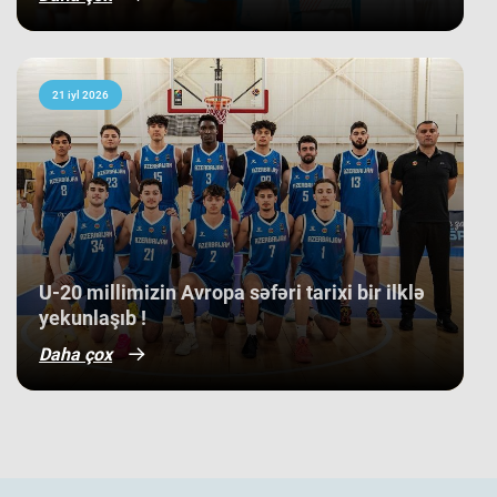
bünövrə deməkdir.
21 iyl 2026
​U-20 millimizin Avropa səfəri tarixi bir ilklə
yekunlaşıb !
Daha çox