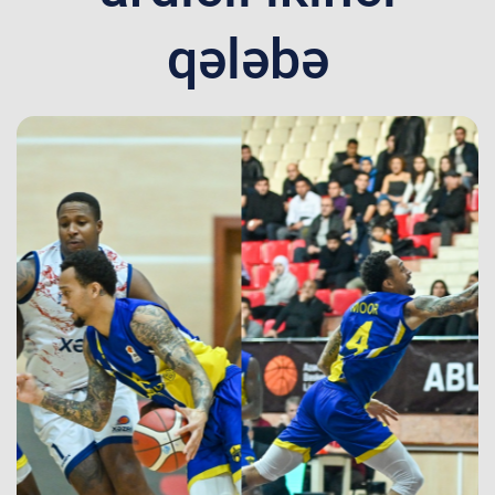
qələbə