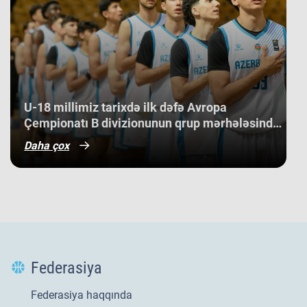
U-18 millimiz tarixdə ilk dəfə Avropa
Çempionatı B divizionunun qrup mərhələsində
qələbə qazanıb.
Daha çox
Qızlarımızın Avropa
Federasiya
çempionatı B divizionundakı
oyunları yekunlaşıb.
9 avqust qızlardan ibarət U-18
Federasiya haqqında
millimiz Rumıniyanın Tulça şəhərində
keçirilən Avropa çempionatı B