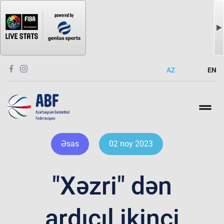
AZ
EN
Əsas
02 noy 2023
"Xəzri" dən
ardıcıl ikinci