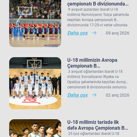
çempionatı B divizionundakı
oyunları yekunlaşıb.
9 avqust qızlardan ibarət U-18
millimiz Rumıniyanın Tulça şəhərində
keçirilən Avropa çempionatı B
divizionunda 17-20-ci yerlər uğrunda
Qeyd edək ki, Avropa çempionatı B
oyunda Norveç seçməsi ilə qarşılaşıb.
Daha çox
09 avq 2026
divizionundakı çıxışını yekunlaşdıran
Millimiz çempionatdakı son
U-18 qız millimiz çempionatı 20
oyununda rəqibini 77:48 hesabı ilə
komanda arasında 17-ci sırada
məğlub edib. Görüşün ən dəyərli
bitirib.
basketbolçusu (MVP) 25 xal, 22
ribaundla millimizin üzvü Polina
U-18 millimizin Avropa
Şukina seçilib. Bu qələbə millimizin
Çempionatı B
ardıcıl üçüncü qələbəsi olub.
divizionundakı oyunları
3 avqust oğlanlardan ibarət U-18
Qızlarımız daha öncə Şimali
yekunlaşıb.
millimiz Xorvatiyanın Riyeka və
Makedoniya yığmasına 75:73,
Opatiya şəhərlərində keçirilən Avropa
Estoniya seçməsinə isə 74:71 hesabı
çempionatı B divizionunda sonuncu
ilə qalib gəlmişdi.
oyununu keçirib. Millimiz 15-16-cı
Daha çox
02 avq 2026
yerlər uğrunda görüşdə İslandiya
seçməsinə 73:91 hesabı ilə məğlub
olub və Avropa çempionatı B
divizionunu 22 komanda arasında
16-cı sırada tamamlayıb.
U-18 millimiz tarixdə ilk
dəfə Avropa Çempionatı B
divizionunun qrup
25 iyul oğlanlardan ibarət U-18