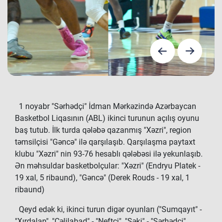
1 noyabr "Sərhədçi" İdman Mərkəzində Azərbaycan
Basketbol Liqasının (ABL) ikinci turunun açılış oyunu
baş tutub. İlk turda qələbə qazanmış "Xəzri", region
təmsilçisi "Gəncə" ilə qarşılaşıb. Qarşılaşma paytaxt
klubu "Xəzri" nin 93-76 hesablı qələbəsi ilə yekunlaşıb.
Ən məhsuldar basketbolçular: "Xəzri" (Endryu Platek -
19 xal, 5 ribaund), "Gəncə" (Derek Rouds - 19 xal, 1
ribaund)
Qeyd edək ki, ikinci turun digər oyunları ("Sumqayıt" -
"Xırdalan", "Cəlilabad" - "Neftçi", "Şəki" - "Sərhədçi",