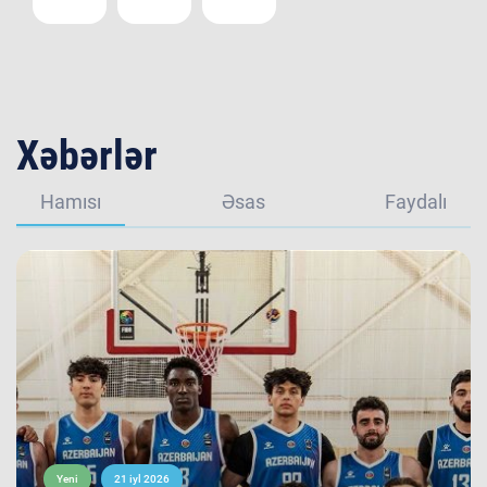
Xəbərlər
Hamısı
Əsas
Faydalı
Yeni
21 iyl 2026