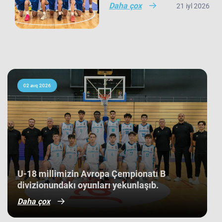
şəhərində təşkil olunan yarışda Anar
Daha çox
21 iyl 2026
Sarıyevin rəhbərlik etdiyi U-20 milli
komandamız son oyununu Niderland
seçməsinə qarşı keçirib və 66:60
hesabı ilə rəqibinə qalib gəlib. Avropa
çempionatı B divizionunda iştirak
edən 21 komanda arasında yaş
ortalamasına görə 3 ən gənc
kollektivdən biri olan millimiz,
çempionatı 11-ci pillədə başa vurub.
Bu nəticə Azərbaycan basketbol
02 avq 2026
tarixində bir ilk kimi də statistikaya
düşüb. İlk baxışda yarışın tam
mərkəzində qərarlaşmaq adi bir
nəticə kimi görünsə də,
komandamızın yer aldığı qrupun
ağırlığı və rəqiblərin səviyyəsi bu
nəticənin adi bir nəticə olmadığını
göstərir. Bunu qrup mərhələsində
qarşılaşdığımız komandaların
çempionatın sonundakı yekun
U-18 millimizin Avropa Çempionatı B
mövqeləri də aydın sübut edir. Belə ki,
divizionundakı oyunları yekunlaşıb.
qrupdakı ən güclü rəqibimiz olan
İsveç millisi çempionatın bürünc
Daha çox
medallarına sahib çıxıb. Digər
rəqibimiz İrlandiya komandası pley-
off mərhələsini uğurla keçərək yarışın