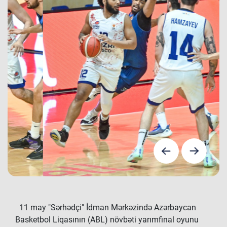
11 may "Sərhədçi" İdman Mərkəzində Azərbaycan
Basketbol Liqasının (ABL) növbəti yarımfinal oyunu