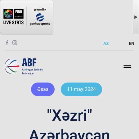
AZ
EN
Əsas
11 may 2024
"Xəzri"
Azərbaycan