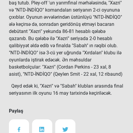
baş tutub. Pley-off 'un yarımfinal mərhələsində, "Xəzri"
və "NTD-İNDİQO" komandaları seriyanın 2-ci oyununa
çıxıblar. Oyunun əvvələrindən üstünlüyü "NTD-İNDİQO"
ələ keçirsə də, sonradan geridönüş etməyi bacaran
debütant "Xəzri" yekunda 86-81 hesablı qələbə
qazanıb. Bu qələbə ilə "Xəzri" seriyada 2-0 hesablı
qalibiyyət əldə edib və finalda "Sabah" ın rəqibi olub.
"NTD-İNDİQO" isə 3-cü yer uğrunda "Xırdalan" klubu ilə
oyunlarda iştirak edəcək. Ən məhsuldar
basketbolçular: "Xəzri" (Cordan Perkins - 23 xal, 8
asist), "NTD-İNDİQO" (Qeylen Smit - 22 xal, 12 ribaund)
Qeyd edək ki, "Xəzri" və "Sabah" klubları arasında final
seriyasının ilk oyunu 16 may tarixində keçiriləcək.
Paylaş