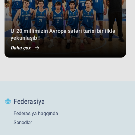
​U-20 millimizin Avropa səfəri tarixi bir ilklə
yekunlaşıb !
Daha çox
Federasiya
Federasiya haqqında
Sənədlər