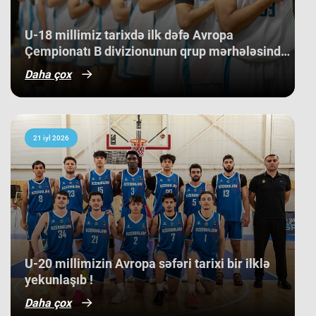
Kosovo kimi komandaları üstəliyə
bilib. ​Belə bir gərgin rəqabət
mühitində qazanılan 11-ci yer gənc
U-18 millimiz tarixdə ilk dəfə Avropa
basketbolçularımız üçün həm böyük
Çempionatı B divizionunun qrup mərhələsində
beynəlxalq təcrübə, həm də gələcək
qələbə qazanıb.
turnirlərdə daha böyük uğurlar
Daha çox
qazanmaq üçün möhkəm bir
bünövrə deməkdir.
21 iyl 2026
​U-20 millimizin Avropa səfəri tarixi bir ilklə
yekunlaşıb !
Daha çox