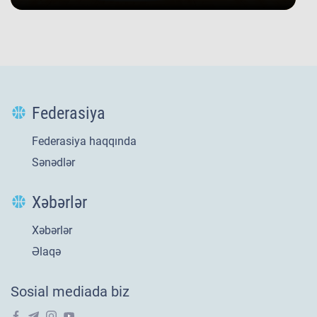
Federasiya
Federasiya haqqında
Sənədlər
Xəbərlər
Xəbərlər
Yeni
21 iyl 2026
Əlaqə
​U-20 millimizin
Sosial mediada biz