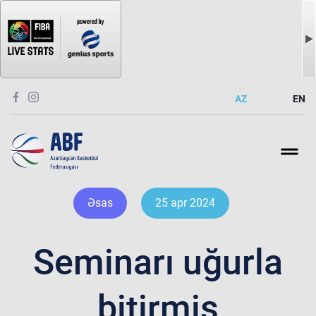
AZ
EN
Əsas
25 apr 2024
Seminarı uğurla
bitirmiş