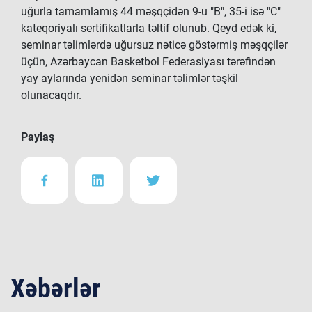
uğurla tamamlamış 44 məşqçidən 9-u "B", 35-i isə "C"
kateqoriyalı sertifikatlarla təltif olunub. Qeyd edək ki,
seminar təlimlərdə uğursuz nəticə göstərmiş məşqçilər
üçün, Azərbaycan Basketbol Federasiyası tərəfindən
yay aylarında yenidən seminar təlimlər təşkil
olunacaqdır.
Paylaş
Xəbərlər