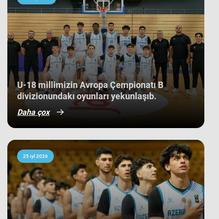
tarixində bir ilk kimi də statistikaya
düşüb. İlk baxışda yarışın tam
mərkəzində qərarlaşmaq adi bir
nəticə kimi görünsə də,
komandamızın yer aldığı qrupun
ağırlığı və rəqiblərin səviyyəsi bu
nəticənin adi bir nəticə olmadığını
göstərir. Bunu qrup mərhələsində
qarşılaşdığımız komandaların
çempionatın sonundakı yekun
U-18 millimizin Avropa Çempionatı B
mövqeləri də aydın sübut edir. Belə ki,
divizionundakı oyunları yekunlaşıb.
qrupdakı ən güclü rəqibimiz olan
İsveç millisi çempionatın bürünc
Daha çox
medallarına sahib çıxıb. Digər
rəqibimiz İrlandiya komandası pley-
off mərhələsini uğurla keçərək yarışın
5-cisi olub. Şimali Makedoniya
yığması isə ilk onluqda qərarlaşaraq
çempionatı 9-cu sırada bitirib.
25 iyl 2026
Millimiz çempionat boyu göstərdiyi
əzmkar oyun sayəsində ümumi
sıralamada düz 10 ölkəni geridə
qoymağı bacarıb. Basketbolçularımız
turnir cədvəlində Niderland, İsveçrə,
Kipr, Gürcüstan, Danimarka, Estoniya,
Slovakiya, Ermənistan, Albaniya və