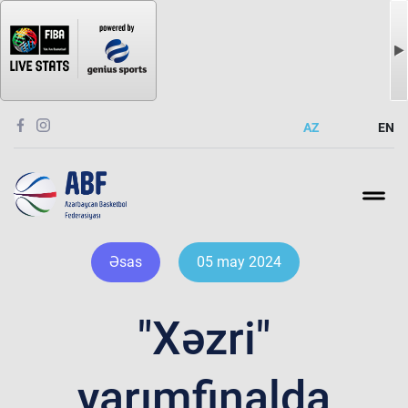
AZ
EN
Əsas
05 may 2024
"Xəzri"
yarımfinalda