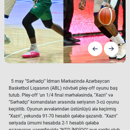
5 may "Sərhədçi" İdman Mərkəzində Azərbaycan
Basketbol Liqasının (ABL) növbəti pley-off oyunu baş
tutub. Pley-off 'un 1/4 final mərhələsində, "Xəzri" və
"Sərhədçi" komandaları arasında seriyanın 3-cü oyunu
keçirilib. Oyunun əvvələrindən üstünlüyü ələ keçirmiş
"Xəzri", yekunda 91-70 hesablı qələbə qazanıb. "Xəzri"
seriyada ümumi hesabda 2-1 hesablı qələbə
qazanaraq, yarımfinalda "NTD-İNDİQO" nun rəqibi olub.