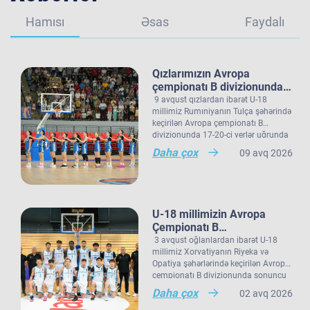
Hamısı
Əsas
Faydalı
Qızlarımızın Avropa
çempionatı B divizionundakı
oyunları yekunlaşıb.
9 avqust qızlardan ibarət U-18
millimiz Rumıniyanın Tulça şəhərində
keçirilən Avropa çempionatı B
divizionunda 17-20-ci yerlər uğrunda
Qeyd edək ki, Avropa çempionatı B
oyunda Norveç seçməsi ilə qarşılaşıb.
Daha çox
09 avq 2026
divizionundakı çıxışını yekunlaşdıran
Millimiz çempionatdakı son
U-18 qız millimiz çempionatı 20
oyununda rəqibini 77:48 hesabı ilə
komanda arasında 17-ci sırada
məğlub edib. Görüşün ən dəyərli
bitirib.
basketbolçusu (MVP) 25 xal, 22
ribaundla millimizin üzvü Polina
U-18 millimizin Avropa
Şukina seçilib. Bu qələbə millimizin
Çempionatı B
ardıcıl üçüncü qələbəsi olub.
divizionundakı oyunları
3 avqust oğlanlardan ibarət U-18
Qızlarımız daha öncə Şimali
yekunlaşıb.
millimiz Xorvatiyanın Riyeka və
Makedoniya yığmasına 75:73,
Opatiya şəhərlərində keçirilən Avropa
Estoniya seçməsinə isə 74:71 hesabı
çempionatı B divizionunda sonuncu
ilə qalib gəlmişdi.
oyununu keçirib. Millimiz 15-16-cı
Daha çox
02 avq 2026
yerlər uğrunda görüşdə İslandiya