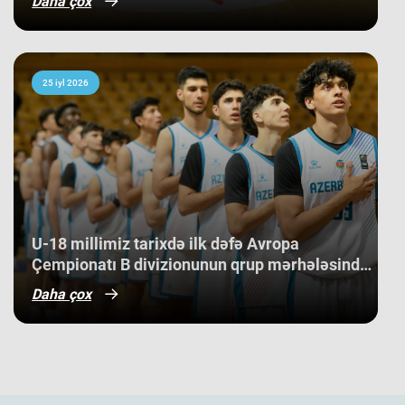
Daha çox
25 iyl 2026
U-18 millimiz tarixdə ilk dəfə Avropa
Çempionatı B divizionunun qrup mərhələsində
qələbə qazanıb.
Daha çox