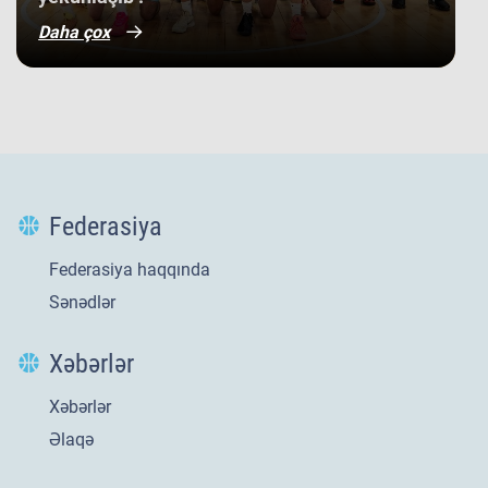
Daha çox
Federasiya
Federasiya haqqında
Sənədlər
Xəbərlər
Xəbərlər
Yeni
21 iyl 2026
Əlaqə
​U-20 millimizin