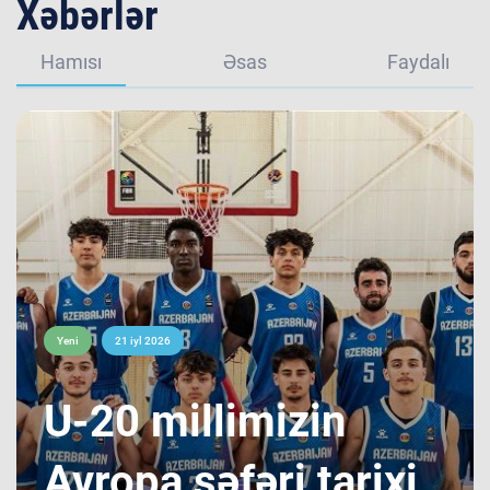
Xəbərlər
Hamısı
Əsas
Faydalı
Yeni
21 iyl 2026
​U-20 millimizin
Avropa səfəri tarixi