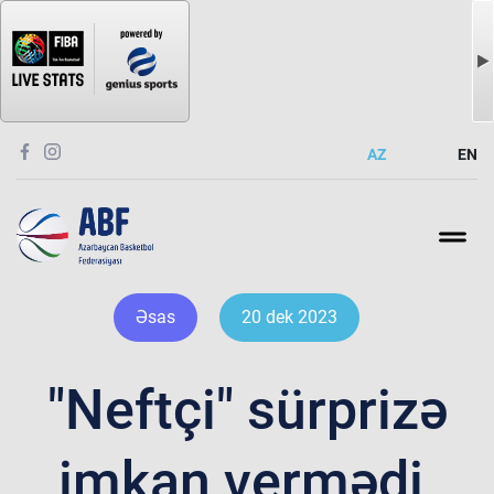
AZ
EN
Əsas
20 dek 2023
"Neftçi" sürprizə
imkan vermədi,