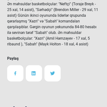
Ən məhsuldar basketbolçular: "Neftçi" (Toraje Breyk -
25 xal, 14 asist), "Sərhədçi" (Brendon Miller - 29 xal, 11
asist) Günün ikinci oyununda liderlər qrupunda
qərarlaşmış "Xəzri" və "Sabah" komandaları
qarşılaşıblar. Gərgin oyunun yekununda 84-80 hesabı
ilə sevinən tərəf "Sabah" olub. Ən məhsuldar
basketbolçular: "Xəzri" (Amil Həmzəyev - 17 xal, 5
ribaund ), "Sabah" (Mayk Holton - 18 xal, 4 asist)
Paylaş