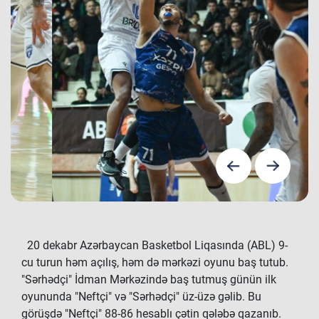
20 dekabr Azərbaycan Basketbol Liqasında (ABL) 9-
cu turun həm açılış, həm də mərkəzi oyunu baş tutub.
"Sərhədçi" İdman Mərkəzində baş tutmuş günün ilk
oyununda "Neftçi" və "Sərhədçi" üz-üzə gəlib. Bu
görüşdə "Neftçi" 88-86 hesablı çətin qələbə qazanıb.