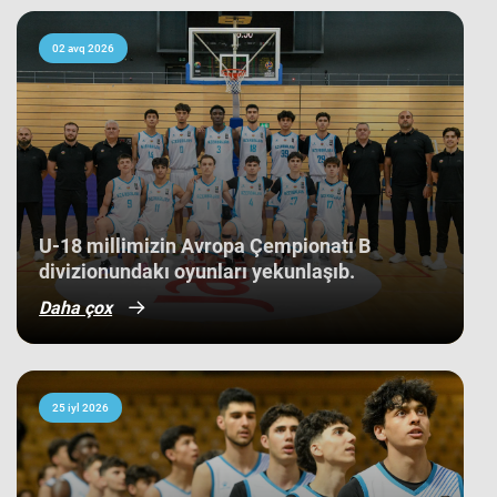
kollektivdən biri olan millimiz,
çempionatı 11-ci pillədə başa vurub.
Bu nəticə Azərbaycan basketbol
02 avq 2026
tarixində bir ilk kimi də statistikaya
düşüb. İlk baxışda yarışın tam
mərkəzində qərarlaşmaq adi bir
nəticə kimi görünsə də,
komandamızın yer aldığı qrupun
ağırlığı və rəqiblərin səviyyəsi bu
nəticənin adi bir nəticə olmadığını
göstərir. Bunu qrup mərhələsində
qarşılaşdığımız komandaların
çempionatın sonundakı yekun
U-18 millimizin Avropa Çempionatı B
mövqeləri də aydın sübut edir. Belə ki,
divizionundakı oyunları yekunlaşıb.
qrupdakı ən güclü rəqibimiz olan
İsveç millisi çempionatın bürünc
Daha çox
medallarına sahib çıxıb. Digər
rəqibimiz İrlandiya komandası pley-
off mərhələsini uğurla keçərək yarışın
5-cisi olub. Şimali Makedoniya
yığması isə ilk onluqda qərarlaşaraq
çempionatı 9-cu sırada bitirib.
25 iyl 2026
Millimiz çempionat boyu göstərdiyi
əzmkar oyun sayəsində ümumi
sıralamada düz 10 ölkəni geridə
qoymağı bacarıb. Basketbolçularımız