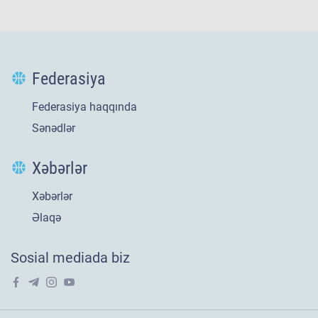
Federasiya
Federasiya haqqında
Sənədlər
Xəbərlər
Xəbərlər
Yeni
21 iyl 2026
Əlaqə
​U-20 millimizin
Sosial mediada biz
Avropa səfəri tarixi