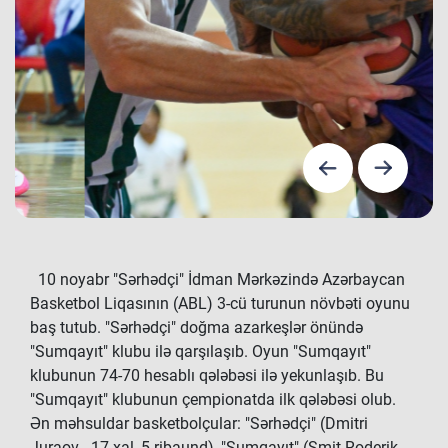
10 noyabr "Sərhədçi" İdman Mərkəzində Azərbaycan
Basketbol Liqasının (ABL) 3-cü turunun növbəti oyunu
baş tutub. "Sərhədçi" doğma azarkeşlər önündə
"Sumqayıt" klubu ilə qarşılaşıb. Oyun "Sumqayıt"
klubunun 74-70 hesablı qələbəsi ilə yekunlaşıb. Bu
"Sumqayıt" klubunun çempionatda ilk qələbəsi olub.
Ən məhsuldar basketbolçular: "Sərhədçi" (Dmitri
Juraov - 17 xal, 5 ribaund), "Sumqayıt" (Smit Roderik -