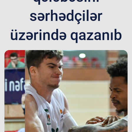
sərhədçilər
üzərində qazanıb