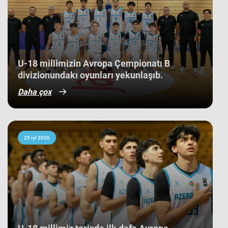
nəticə kimi görünsə də,
komandamızın yer aldığı qrupun
ağırlığı və rəqiblərin səviyyəsi bu
nəticənin adi bir nəticə olmadığını
göstərir. Bunu qrup mərhələsində
qarşılaşdığımız komandaların
çempionatın sonundakı yekun
U-18 millimizin Avropa Çempionatı B
mövqeləri də aydın sübut edir. Belə ki,
divizionundakı oyunları yekunlaşıb.
qrupdakı ən güclü rəqibimiz olan
İsveç millisi çempionatın bürünc
Daha çox
medallarına sahib çıxıb. Digər
rəqibimiz İrlandiya komandası pley-
off mərhələsini uğurla keçərək yarışın
5-cisi olub. Şimali Makedoniya
yığması isə ilk onluqda qərarlaşaraq
çempionatı 9-cu sırada bitirib.
25 iyl 2026
Millimiz çempionat boyu göstərdiyi
əzmkar oyun sayəsində ümumi
sıralamada düz 10 ölkəni geridə
qoymağı bacarıb. Basketbolçularımız
turnir cədvəlində Niderland, İsveçrə,
Kipr, Gürcüstan, Danimarka, Estoniya,
Slovakiya, Ermənistan, Albaniya və
Kosovo kimi komandaları üstəliyə
bilib. ​Belə bir gərgin rəqabət
mühitində qazanılan 11-ci yer gənc