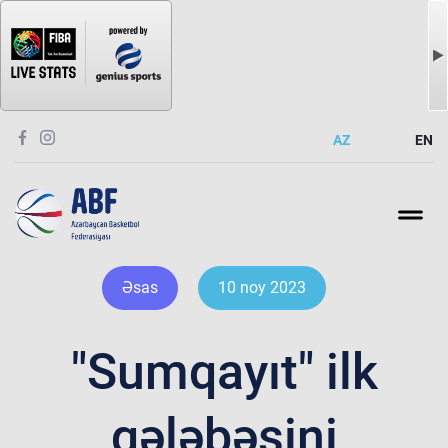
AZ
EN
Əsas
10 noy 2023
"Sumqayıt" ilk
qələbəsini