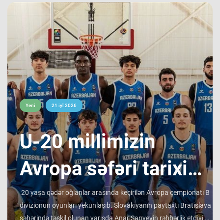
Yeni
21 iyl 2026
​U-20 millimizin
Avropa səfəri tarixi
bir ilklə yekunlaşıb !
20 yaşa qədər oğlanlar arasında keçirilən Avropa çempionatı B
divizionun oyunları yekunlaşıb. Slovakiyanın paytaxtı Bratislava
şəhərində təşkil olunan yarışda Anar Sarıyevin rəhbərlik etdiyi U-