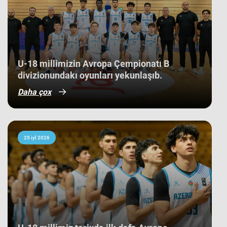
nəticə kimi görünsə də,
komandamızın yer aldığı qrupun
ağırlığı və rəqiblərin səviyyəsi bu
nəticənin adi bir nəticə olmadığını
göstərir. Bunu qrup mərhələsində
qarşılaşdığımız komandaların
çempionatın sonundakı yekun
U-18 millimizin Avropa Çempionatı B
mövqeləri də aydın sübut edir. Belə ki,
divizionundakı oyunları yekunlaşıb.
qrupdakı ən güclü rəqibimiz olan
İsveç millisi çempionatın bürünc
Daha çox
medallarına sahib çıxıb. Digər
rəqibimiz İrlandiya komandası pley-
off mərhələsini uğurla keçərək yarışın
5-cisi olub. Şimali Makedoniya
yığması isə ilk onluqda qərarlaşaraq
çempionatı 9-cu sırada bitirib.
25 iyl 2026
Millimiz çempionat boyu göstərdiyi
əzmkar oyun sayəsində ümumi
sıralamada düz 10 ölkəni geridə
qoymağı bacarıb. Basketbolçularımız
turnir cədvəlində Niderland, İsveçrə,
Kipr, Gürcüstan, Danimarka, Estoniya,
Slovakiya, Ermənistan, Albaniya və
Kosovo kimi komandaları üstəliyə
bilib. ​Belə bir gərgin rəqabət
mühitində qazanılan 11-ci yer gənc