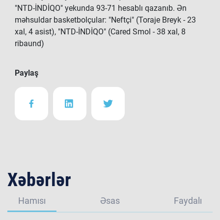
"NTD-İNDİQO" yekunda 93-71 hesablı qazanıb. Ən
məhsuldar basketbolçular: "Neftçi" (Toraje Breyk - 23
xal, 4 asist), "NTD-İNDİQO" (Cared Smol - 38 xal, 8
ribaund)
Paylaş
Xəbərlər
Hamısı
Əsas
Faydalı