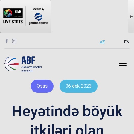
AZ
EN
Əsas
06 dek 2023
Heyətində böyük
itkiləri olan