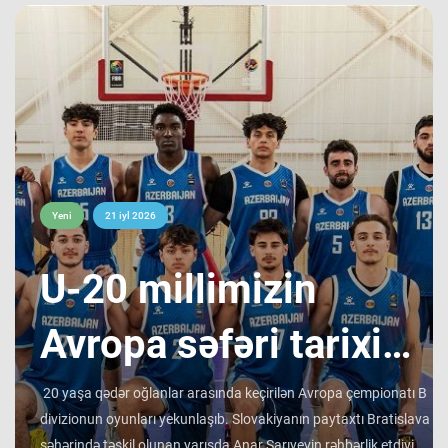
Yeni
21 iyl 2026
​U-20 millimizin
Avropa səfəri tarixi
bir ilklə yekunlaşıb !
20 yaşa qədər oğlanlar arasında keçirilən Avropa çempionatı B
divizionun oyunları yekunlaşıb. Slovakiyanın paytaxtı Bratislava
şəhərində təşkil olunan yarışda Anar Sarıyevin rəhbərlik etdiyi U-