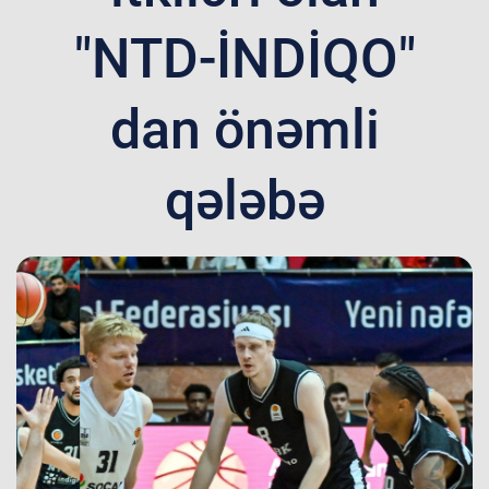
"NTD-İNDİQO"
dan önəmli
qələbə