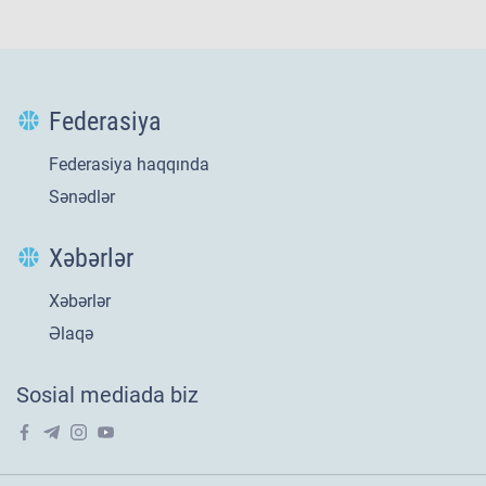
Federasiya
Federasiya haqqında
Sənədlər
Xəbərlər
Xəbərlər
Yeni
21 iyl 2026
Əlaqə
​U-20 millimizin
Sosial mediada biz
Avropa səfəri tarixi