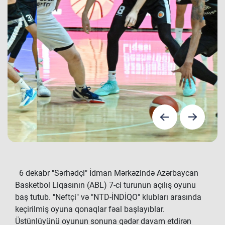
6 dekabr "Sərhədçi" İdman Mərkəzində Azərbaycan
Basketbol Liqasının (ABL) 7-ci turunun açılış oyunu
baş tutub. "Neftçi" və "NTD-İNDİQO" klubları arasında
keçirilmiş oyuna qonaqlar fəal başlayıblar.
Üstünlüyünü oyunun sonuna qədər davam etdirən