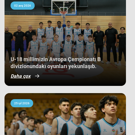
çempionatı 11-ci pillədə başa vurub.
Bu nəticə Azərbaycan basketbol
02 avq 2026
tarixində bir ilk kimi də statistikaya
düşüb. İlk baxışda yarışın tam
mərkəzində qərarlaşmaq adi bir
nəticə kimi görünsə də,
komandamızın yer aldığı qrupun
ağırlığı və rəqiblərin səviyyəsi bu
nəticənin adi bir nəticə olmadığını
göstərir. Bunu qrup mərhələsində
qarşılaşdığımız komandaların
çempionatın sonundakı yekun
U-18 millimizin Avropa Çempionatı B
mövqeləri də aydın sübut edir. Belə ki,
divizionundakı oyunları yekunlaşıb.
qrupdakı ən güclü rəqibimiz olan
İsveç millisi çempionatın bürünc
Daha çox
medallarına sahib çıxıb. Digər
rəqibimiz İrlandiya komandası pley-
off mərhələsini uğurla keçərək yarışın
5-cisi olub. Şimali Makedoniya
yığması isə ilk onluqda qərarlaşaraq
çempionatı 9-cu sırada bitirib.
25 iyl 2026
Millimiz çempionat boyu göstərdiyi
əzmkar oyun sayəsində ümumi
sıralamada düz 10 ölkəni geridə
qoymağı bacarıb. Basketbolçularımız
turnir cədvəlində Niderland, İsveçrə,
Kipr, Gürcüstan, Danimarka, Estoniya,