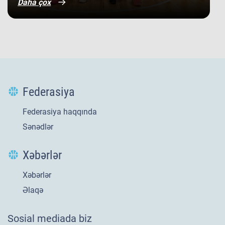
Daha çox
Federasiya
Federasiya haqqında
Sənədlər
Xəbərlər
Xəbərlər
Yeni
21 iyl 2026
Əlaqə
​U-20 millimizin
Sosial mediada biz