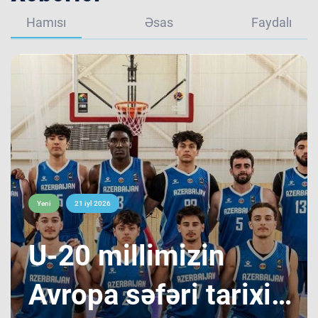
Hamısı
Əsas
Faydalı
Yeni
21 iyl 2026
​U-20 millimizin
Avropa səfəri tarixi