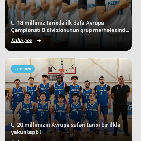
Slovakiya, Ermənistan, Albaniya və
Kosovo kimi komandaları üstəliyə
bilib. ​Belə bir gərgin rəqabət
mühitində qazanılan 11-ci yer gənc
U-18 millimiz tarixdə ilk dəfə Avropa
basketbolçularımız üçün həm böyük
Çempionatı B divizionunun qrup mərhələsində
beynəlxalq təcrübə, həm də gələcək
qələbə qazanıb.
turnirlərdə daha böyük uğurlar
Daha çox
qazanmaq üçün möhkəm bir
bünövrə deməkdir.
21 iyl 2026
​U-20 millimizin Avropa səfəri tarixi bir ilklə
yekunlaşıb !