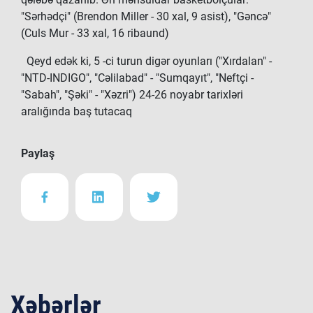
"Sərhədçi" (Brendon Miller - 30 xal, 9 asist), "Gəncə"
(Culs Mur - 33 xal, 16 ribaund)
Qeyd edək ki, 5 -ci turun digər oyunları ("Xırdalan" -
"NTD-INDIGO", "Cəlilabad" - "Sumqayıt", "Neftçi -
"Sabah", "Şəki" - "Xəzri") 24-26 noyabr tarixləri
aralığında baş tutacaq
Paylaş
Xəbərlər