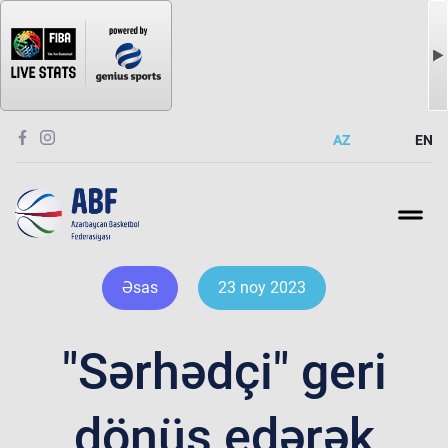
AZ
EN
Əsas
23 noy 2023
"Sərhədçi" geri
dönüş edərək