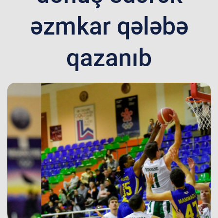
əzmkar qələbə
qazanıb