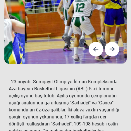
23 noyabr Sumqayıt Olimpiya İdman Kompleksində
Azərbaycan Basketbol Liqasının (ABL) 5 -ci turunun
açılış oyunu baş tutub. Açılış oyununda çempionatın
aşağı sıralarında qərarlaşmış "Sərhədçi" və "Gəncə"
komandaları üz-üzə gəliblər. İki əlavə vaxtın yaşandığı
gərgin oyunun yekununda, 17 xallıq fərqdən geri
dönüşü reallaşdıran "Sərhədçi", 109-108 hesablı çətin
qələbə qazanıb. Ən məhsuldar basketbolçular: