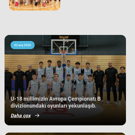
komandamız son oyununu Niderland
seçməsinə qarşı keçirib və 66:60
hesabı ilə rəqibinə qalib gəlib. Avropa
çempionatı B divizionunda iştirak
edən 21 komanda arasında yaş
ortalamasına görə 3 ən gənc
kollektivdən biri olan millimiz,
çempionatı 11-ci pillədə başa vurub.
Bu nəticə Azərbaycan basketbol
02 avq 2026
tarixində bir ilk kimi də statistikaya
düşüb. İlk baxışda yarışın tam
mərkəzində qərarlaşmaq adi bir
nəticə kimi görünsə də,
komandamızın yer aldığı qrupun
ağırlığı və rəqiblərin səviyyəsi bu
nəticənin adi bir nəticə olmadığını
göstərir. Bunu qrup mərhələsində
qarşılaşdığımız komandaların
çempionatın sonundakı yekun
U-18 millimizin Avropa Çempionatı B
mövqeləri də aydın sübut edir. Belə ki,
divizionundakı oyunları yekunlaşıb.
qrupdakı ən güclü rəqibimiz olan
İsveç millisi çempionatın bürünc
Daha çox
medallarına sahib çıxıb. Digər
rəqibimiz İrlandiya komandası pley-
off mərhələsini uğurla keçərək yarışın
5-cisi olub. Şimali Makedoniya