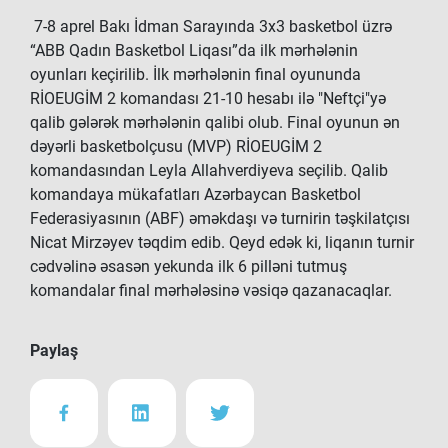
7-8 aprel Bakı İdman Sarayında 3x3 basketbol üzrə
“ABB Qadın Basketbol Liqası”da ilk mərhələnin
oyunları keçirilib. İlk mərhələnin final oyununda
RİOEUGİM 2 komandası 21-10 hesabı ilə "Neftçi"yə
qalib gələrək mərhələnin qalibi olub. Final oyunun ən
dəyərli basketbolçusu (MVP) RİOEUGİM 2
komandasından Leyla Allahverdiyeva seçilib. Qalib
komandaya mükafatları Azərbaycan Basketbol
Federasiyasının (ABF) əməkdaşı və turnirin təşkilatçısı
Nicat Mirzəyev təqdim edib. Qeyd edək ki, liqanın turnir
cədvəlinə əsasən yekunda ilk 6 pilləni tutmuş
komandalar final mərhələsinə vəsiqə qazanacaqlar.
Paylaş