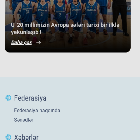
​U-20 millimizin Avropa səfəri tarixi bir ilklə
yekunlaşıb !
Daha çox
Federasiya
Federasiya haqqında
Sənədlər
Xəbərlər