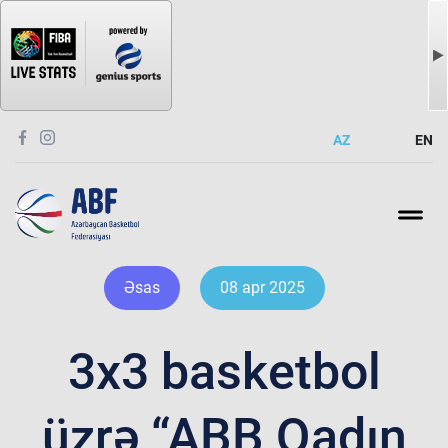
AZ
EN
Əsas
08 apr 2025
3x3 basketbol
üzrə “ABB Qadın