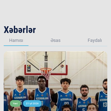
Xəbərlər
Hamısı
Əsas
Faydalı
Yeni
21 iyl 2026