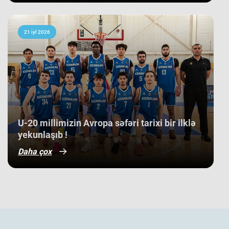
21 iyl 2026
​U-20 millimizin Avropa səfəri tarixi bir ilklə
yekunlaşıb !
Daha çox