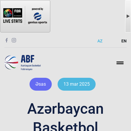
AZ
EN
Əsas
13 mar 2025
Azərbaycan
Basketbol