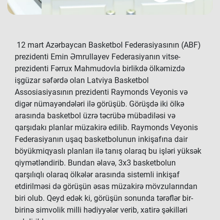
12 mart Azərbaycan Basketbol Federasiyasının (ABF)
prezidenti Emin Əmrullayev Federasiyanın vitse-
prezidenti Fərrux Mahmudovla birlikdə ölkəmizdə
işgüzar səfərdə olan Latviya Basketbol
Assosiasiyasının prezidenti Raymonds Veyonis və
digər nümayəndələri ilə görüşüb. Görüşdə iki ölkə
arasında basketbol üzrə təcrübə mübadiləsi və
qarşıdakı planlar müzakirə edilib. Raymonds Veyonis
Federasiyanın uşaq basketbolunun inkişafına dair
böyükmiqyaslı planları ilə tanış olaraq bu işləri yüksək
qiymətləndirib. Bundan əlavə, 3x3 basketbolun
qarşılıqlı olaraq ölkələr arasında sistemli inkişaf
etdirilməsi də görüşün əsas müzakirə mövzularından
biri olub. Qeyd edək ki, görüşün sonunda tərəflər bir-
birinə simvolik milli hədiyyələr verib, xatirə şəkilləri