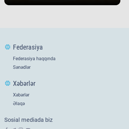
Federasiya
Federasiya haqqında
Sənədlər
Xəbərlər
Xəbərlər
Yeni
21 iyl 2026
Əlaqə
​U-20 millimizin
Sosial mediada biz