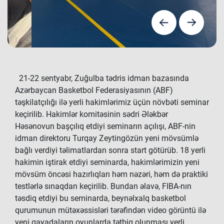
21-22 sentyabr, Zuğulba tədris idman bazasında
Azərbaycan Basketbol Federasiyasının (ABF)
təşkilatçılığı ilə yerli hakimlərimiz üçün növbəti seminar
keçirilib. Hakimlər komitəsinin sədri Ələkbər
Həsənovun başçılıq etdiyi seminarın açılışı, ABF-nin
idman direktoru Turqay Zeytingözün yeni mövsümlə
bağlı verdiyi təlimatlardan sonra start götürüb. 18 yerli
hakimin iştirak etdiyi seminarda, hakimlərimizin yeni
mövsüm öncəsi hazırlıqları həm nəzəri, həm də praktiki
testlərlə sınaqdan keçirilib. Bundan əlavə, FIBA-nın
təsdiq etdiyi bu seminarda, beynəlxalq basketbol
qurumunun mütəxəssisləri tərəfindən video görüntü ilə
yeni qayadaların oyunlarda tətbiq olunması yerli