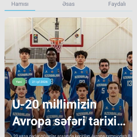
Hamısı
Əsas
Faydalı
Yeni
21 iyl 2026
​U-20 millimizin
Avropa səfəri tarixi
20 yaşa qədər oğlanlar arasında keçirilən Avropa çempionatı B