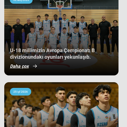
Bu nəticə Azərbaycan basketbol
tarixində bir ilk kimi də statistikaya
düşüb. İlk baxışda yarışın tam
mərkəzində qərarlaşmaq adi bir
nəticə kimi görünsə də,
komandamızın yer aldığı qrupun
ağırlığı və rəqiblərin səviyyəsi bu
nəticənin adi bir nəticə olmadığını
göstərir. Bunu qrup mərhələsində
qarşılaşdığımız komandaların
çempionatın sonundakı yekun
U-18 millimizin Avropa Çempionatı B
mövqeləri də aydın sübut edir. Belə ki,
divizionundakı oyunları yekunlaşıb.
qrupdakı ən güclü rəqibimiz olan
İsveç millisi çempionatın bürünc
Daha çox
medallarına sahib çıxıb. Digər
rəqibimiz İrlandiya komandası pley-
off mərhələsini uğurla keçərək yarışın
5-cisi olub. Şimali Makedoniya
yığması isə ilk onluqda qərarlaşaraq
çempionatı 9-cu sırada bitirib.
25 iyl 2026
Millimiz çempionat boyu göstərdiyi
əzmkar oyun sayəsində ümumi
sıralamada düz 10 ölkəni geridə
qoymağı bacarıb. Basketbolçularımız
turnir cədvəlində Niderland, İsveçrə,
Kipr, Gürcüstan, Danimarka, Estoniya,
Slovakiya, Ermənistan, Albaniya və