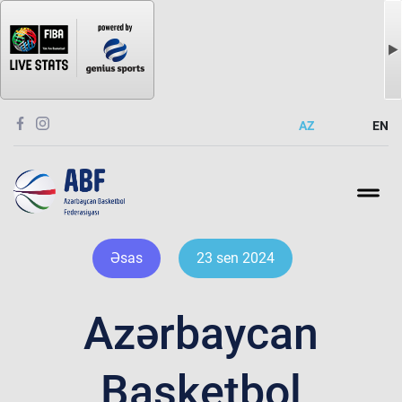
AZ
EN
Əsas
23 sen 2024
Azərbaycan
Basketbol