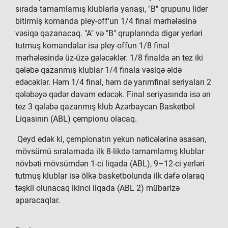
sırada tamamlamış klublarla yanaşı, "B" qrupunu lider
bitirmiş komanda pley-off'un 1/4 final mərhələsinə
vəsiqə qazanacaq. "A" və "B" qruplarında digər yerləri
tutmuş komandalar isə pley-offun 1/8 final
mərhələsində üz-üzə gələcəklər. 1/8 finalda ən tez iki
qələbə qazanmış klublar 1/4 finala vəsiqə əldə
edəcəklər. Həm 1/4 final, həm də yarımfinal seriyaları 2
qələbəyə qədər davam edəcək. Final seriyasında isə ən
tez 3 qələbə qazanmış klub Azərbaycan Basketbol
Liqasının (ABL) çempionu olacaq.
Qeyd edək ki, çempionatın yekun nəticələrinə əsasən,
mövsümü sıralamada ilk 8-likdə tamamlamış klublar
növbəti mövsümdən 1-ci liqada (ABL), 9–12-ci yerləri
tutmuş klublar isə ölkə basketbolunda ilk dəfə olaraq
təşkil olunacaq ikinci liqada (ABL 2) mübarizə
aparacaqlar.