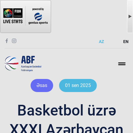
AZ
EN
Əsas
01 sen 2025
Basketbol üzrə
XXXI Azərbaycan