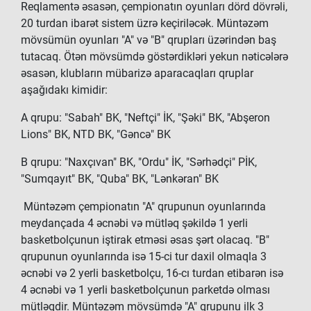
Reqlamentə əsasən, çempionatın oyunları dörd dövrəli,
20 turdan ibarət sistem üzrə keçiriləcək. Müntəzəm
mövsümün oyunları "A" və "B" qrupları üzərindən baş
tutacaq. Ötən mövsümdə göstərdikləri yekun nəticələrə
əsasən, klubların mübarizə aparacaqları qruplar
aşağıdakı kimidir:
A qrupu: "Sabah" BK, "Neftçi" İK, "Şəki" BK, "Abşeron
Lions" BK, NTD BK, "Gəncə" BK
B qrupu: "Naxçıvan" BK, "Ordu" İK, "Sərhədçi" PİK,
"Sumqayıt" BK, "Quba" BK, "Lənkəran" BK
Müntəzəm çempionatın "A" qrupunun oyunlarında
meydançada 4 əcnəbi və mütləq şəkildə 1 yerli
basketbolçunun iştirak etməsi əsas şərt olacaq. "B"
qrupunun oyunlarında isə 15-ci tur daxil olmaqla 3
əcnəbi və 2 yerli basketbolçu, 16-cı turdan etibarən isə
4 əcnəbi və 1 yerli basketbolçunun parketdə olması
mütləqdir. Müntəzəm mövsümdə "A" qrupunu ilk 3