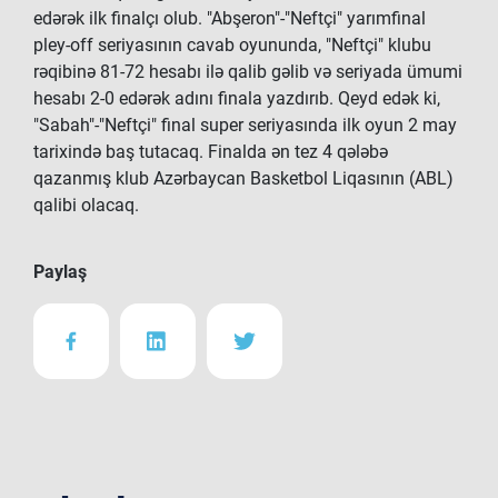
edərək ilk finalçı olub. "Abşeron"-"Neftçi" yarımfinal
pley-off seriyasının cavab oyununda, "Neftçi" klubu
rəqibinə 81-72 hesabı ilə qalib gəlib və seriyada ümumi
hesabı 2-0 edərək adını finala yazdırıb. Qeyd edək ki,
"Sabah"-"Neftçi" final super seriyasında ilk oyun 2 may
tarixində baş tutacaq. Finalda ən tez 4 qələbə
qazanmış klub Azərbaycan Basketbol Liqasının (ABL)
qalibi olacaq.
Paylaş