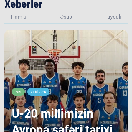
Xəbərlər
Hamısı
Əsas
Faydalı
Yeni
21 iyl 2026
​U-20 millimizin
Avropa səfəri tarixi