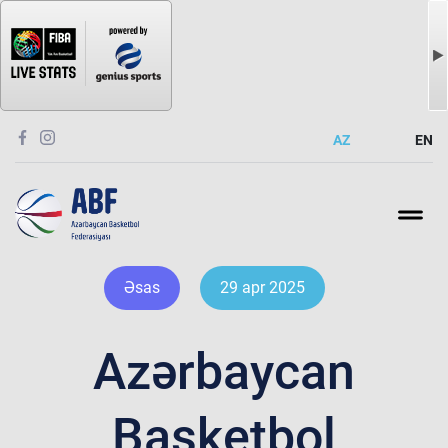
AZ
EN
Əsas
29 apr 2025
Azərbaycan
Basketbol