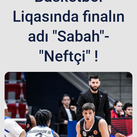
Liqasında finalın
adı "Sabah"-
"Neftçi" !