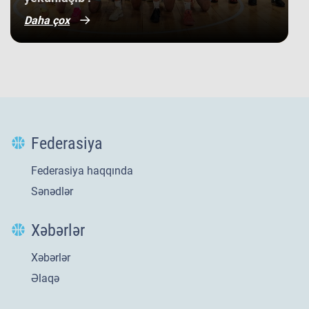
Daha çox
Federasiya
Federasiya haqqında
Sənədlər
Xəbərlər
Xəbərlər
Yeni
21 iyl 2026
Əlaqə
​U-20 millimizin