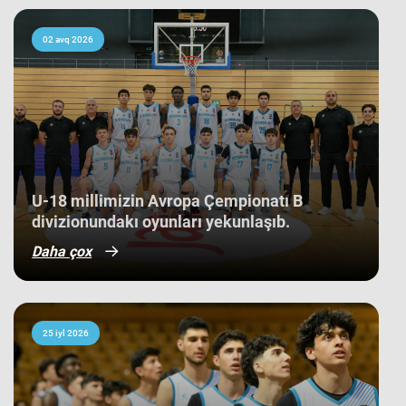
kollektivdən biri olan millimiz,
çempionatı 11-ci pillədə başa vurub.
Bu nəticə Azərbaycan basketbol
02 avq 2026
tarixində bir ilk kimi də statistikaya
düşüb. İlk baxışda yarışın tam
mərkəzində qərarlaşmaq adi bir
nəticə kimi görünsə də,
komandamızın yer aldığı qrupun
ağırlığı və rəqiblərin səviyyəsi bu
nəticənin adi bir nəticə olmadığını
göstərir. Bunu qrup mərhələsində
qarşılaşdığımız komandaların
çempionatın sonundakı yekun
U-18 millimizin Avropa Çempionatı B
mövqeləri də aydın sübut edir. Belə ki,
divizionundakı oyunları yekunlaşıb.
qrupdakı ən güclü rəqibimiz olan
İsveç millisi çempionatın bürünc
Daha çox
medallarına sahib çıxıb. Digər
rəqibimiz İrlandiya komandası pley-
off mərhələsini uğurla keçərək yarışın
5-cisi olub. Şimali Makedoniya
yığması isə ilk onluqda qərarlaşaraq
çempionatı 9-cu sırada bitirib.
25 iyl 2026
Millimiz çempionat boyu göstərdiyi
əzmkar oyun sayəsində ümumi
sıralamada düz 10 ölkəni geridə
qoymağı bacarıb. Basketbolçularımız