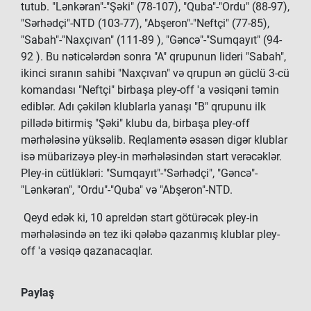
tutub.
"Lənkəran"-"Şəki" (78-107), "Quba"-"Ordu" (88-97),
"Sərhədçi"-NTD (103-77), "Abşeron"-"Neftçi" (77-85),
"Sabah"-"Naxçıvan" (111-89 ), "Gəncə"-"Sumqayıt" (94-
92 ). Bu nəticələrdən sonra "A" qrupunun lideri "Sabah",
ikinci sıranın sahibi "Naxçıvan" və qrupun ən güclü 3-cü
komandası "Neftçi" birbaşa pley-off 'a vəsiqəni təmin
ediblər. Adı çəkilən klublarla yanaşı "B" qrupunu ilk
pillədə bitirmiş "Şəki" klubu da, birbaşa pley-off
mərhələsinə yüksəlib. Reqlamentə əsasən digər klublar
isə mübarizəyə pley-in mərhələsindən start verəcəklər.
Pley-in cütlükləri: "Sumqayıt"-"Sərhədçi", "Gəncə"-
"Lənkəran", "Ordu"-"Quba" və "Abşeron"-NTD.
Qeyd edək ki, 10 apreldən start götürəcək pley-in
mərhələsində ən tez iki qələbə qazanmış klublar pley-
off 'a vəsiqə qazanacaqlar.
Paylaş