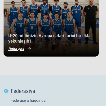
​U-20 millimizin Avropa səfəri tarixi bir ilklə
yekunlaşıb !
Daha çox
Federasiya
Federasiya haqqında