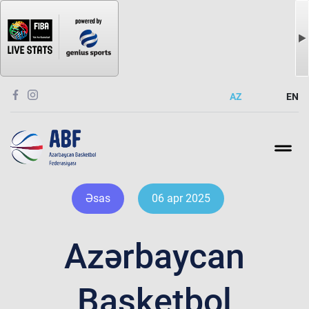
AZ
EN
Əsas
06 apr 2025
Azərbaycan
Basketbol