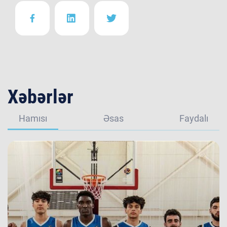
Xəbərlər
Hamısı
Əsas
Faydalı