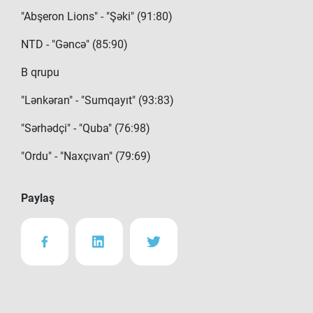
"Abşeron Lions" - "Şəki" (91:80)
NTD - "Gəncə" (85:90)
B qrupu
"Lənkəran" - "Sumqayıt" (93:83)
"Sərhədçi" - "Quba" (76:98)
"Ordu" - "Naxçıvan" (79:69)
Paylaş