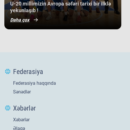
​U-20 millimizin Avropa səfəri tarixi bir ilklə
yekunlaşıb !
Daha çox
Federasiya
Federasiya haqqında
Sənədlər
Xəbərlər
Xəbərlər
Yeni
21 iyl 2026
Əlaqə