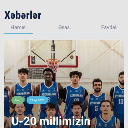
Xəbərlər
Hamısı
Əsas
Faydalı
Yeni
21 iyl 2026
​U-20 millimizin