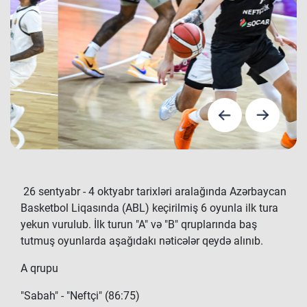
26 sentyabr - 4 oktyabr tarixləri aralağında Azərbaycan
Basketbol Liqasında (ABL) keçirilmiş 6 oyunla ilk tura
yekun vurulub. İlk turun "A" və "B" qruplarında baş
tutmuş oyunlarda aşağıdakı nəticələr qeydə alınıb.
A qrupu
"Sabah" - "Neftçi" (86:75)