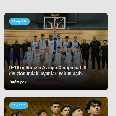
edən 21 komanda arasında yaş
ortalamasına görə 3 ən gənc
kollektivdən biri olan millimiz,
çempionatı 11-ci pillədə başa vurub.
Bu nəticə Azərbaycan basketbol
02 avq 2026
tarixində bir ilk kimi də statistikaya
düşüb. İlk baxışda yarışın tam
mərkəzində qərarlaşmaq adi bir
nəticə kimi görünsə də,
komandamızın yer aldığı qrupun
ağırlığı və rəqiblərin səviyyəsi bu
nəticənin adi bir nəticə olmadığını
göstərir. Bunu qrup mərhələsində
qarşılaşdığımız komandaların
çempionatın sonundakı yekun
U-18 millimizin Avropa Çempionatı B
mövqeləri də aydın sübut edir. Belə ki,
divizionundakı oyunları yekunlaşıb.
qrupdakı ən güclü rəqibimiz olan
İsveç millisi çempionatın bürünc
Daha çox
medallarına sahib çıxıb. Digər
rəqibimiz İrlandiya komandası pley-
off mərhələsini uğurla keçərək yarışın
5-cisi olub. Şimali Makedoniya
yığması isə ilk onluqda qərarlaşaraq
çempionatı 9-cu sırada bitirib.
25 iyl 2026
Millimiz çempionat boyu göstərdiyi
əzmkar oyun sayəsində ümumi