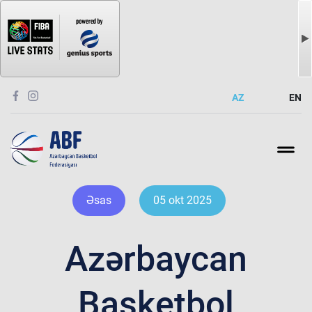
AZ
EN
Əsas
05 okt 2025
Azərbaycan
Basketbol