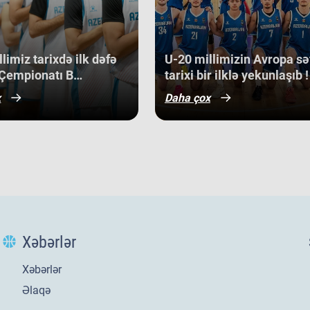
med
bə, həm də gələcək turnirlərdə daha
off
dir.
Ma
cu 
limiz tarixdə ilk dəfə
​U-20 millimizin Avropa sə
sa
Çempionatı B
tarixi bir ilklə yekunlaşıb !
bac
nunun qrup mərhələsində
x
Daha çox
Kip
qazanıb.
Alb
gər
ba
gə
bir
U-
di
3 a
Opa
Xəbərlər
son
gör
Da
Xəbərlər
Av
Əlaqə
sı