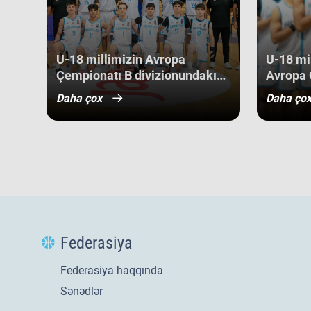
gənc basketbolçularımız üçün həm böyük beynəlxalq təcrü
böyük uğurlar qazanmaq üçün möhkəm bir bünövrə demək
U-18 millimizin Avropa
U-18 mil
Çempionatı B divizionundakı
Avropa 
oyunları yekunlaşıb.
divizio
Daha çox
Daha ço
qələbə 
Federasiya
Federasiya haqqında
Sənədlər