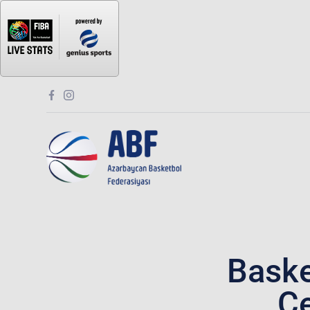
Baske
Çe