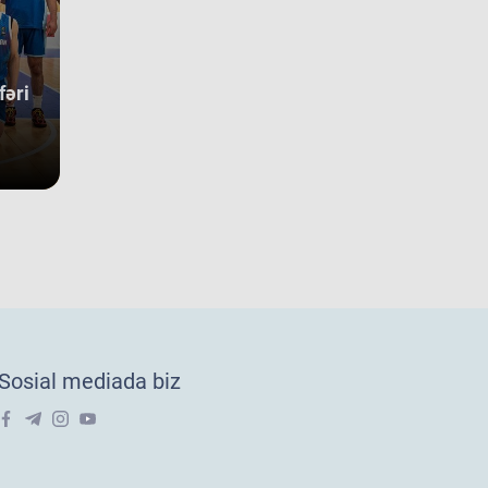
allarına sahib çıxıb. Digər rəqibimiz İrlandiya komandası pley-
 mərhələsini uğurla keçərək yarışın 5-cisi olub. Şimali
kedoniya yığması isə ilk onluqda qərarlaşaraq çempionatı 9-
sırada bitirib. Millimiz çempionat boyu göstərdiyi əzmkar oyun
fəri
yəsində ümumi sıralamada düz 10 ölkəni geridə qoymağı
arıb. Basketbolçularımız turnir cədvəlində Niderland, İsveçrə,
r, Gürcüstan, Danimarka, Estoniya, Slovakiya, Ermənistan,
aniya və Kosovo kimi komandaları üstəliyə bilib. ​Belə bir
gin rəqabət mühitində qazanılan 11-ci yer gənc
sketbolçularımız üçün həm böyük beynəlxalq təcrübə, həm də
ləcək turnirlərdə daha böyük uğurlar qazanmaq üçün möhkəm
 bünövrə deməkdir.
18 millimizin Avropa Çempionatı B
vizionundakı oyunları yekunlaşıb.
vqust oğlanlardan ibarət U-18 millimiz Xorvatiyanın Riyeka və
tiya şəhərlərində keçirilən Avropa çempionatı B divizionunda
Sosial mediada biz
uncu oyununu keçirib. Millimiz 15-16-cı yerlər uğrunda
üşdə İslandiya seçməsinə 73:91 hesabı ilə məğlub olub və
ha çox
02 avq 2026
ropa çempionatı B divizionunu 22 komanda arasında 16-cı
rada tamamlayıb.