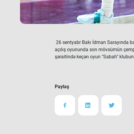
26 sentyabr Bakı İdman Sarayında bas
açılış oyununda son mövsümün çempio
şəraitində keçən oyun "Sabah" klubunu
Paylaş