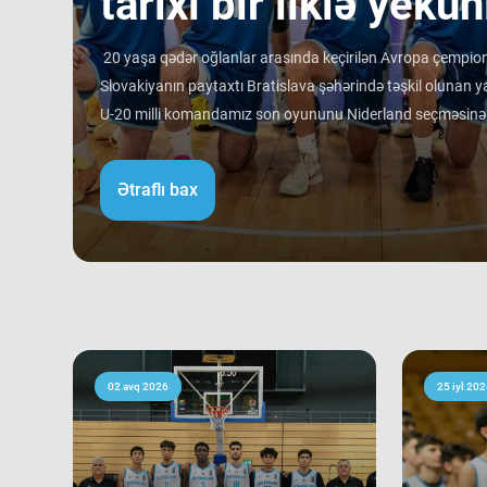
tarixi bir ilklə yekun
20 yaşa qədər oğlanlar arasında keçirilən Avropa çempiona
Slovakiyanın paytaxtı Bratislava şəhərində təşkil olunan ya
U-20 milli komandamız son oyununu Niderland seçməsinə qa
rəqibinə qalib gəlib. Avropa çempionatı B divizionunda i
ortalamasına görə 3 ən gənc kollektivdən biri olan millimiz
Ətraflı bax
Bu nəticə Azərbaycan basketbol tarixində bir ilk kimi də st
tam mərkəzində qərarlaşmaq adi bir nəticə kimi görünsə 
ağırlığı və rəqiblərin səviyyəsi bu nəticənin adi bir nəticə 
mərhələsində qarşılaşdığımız komandaların çempionatın 
sübut edir. Belə ki, qrupdakı ən güclü rəqibimiz olan İsveç
medallarına sahib çıxıb. Digər rəqibimiz İrlandiya komanda
keçərək yarışın 5-cisi olub. Şimali Makedoniya yığması isə
02 avq 2026
25 iyl 202
9-cu sırada bitirib. Millimiz çempionat boyu göstərdiyi 
sıralamada düz 10 ölkəni geridə qoymağı bacarıb. Basketb
Niderland, İsveçrə, Kipr, Gürcüstan, Danimarka, Estoniya,
Kosovo kimi komandaları üstəliyə bilib. ​Belə bir gərgin rə