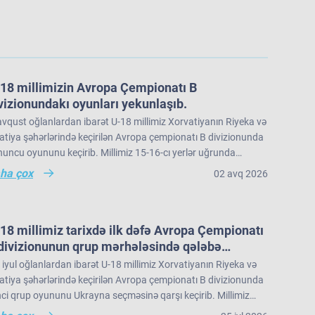
18 millimizin Avropa Çempionatı B
vizionundakı oyunları yekunlaşıb.
vqust oğlanlardan ibarət U-18 millimiz Xorvatiyanın Riyeka və
tiya şəhərlərində keçirilən Avropa çempionatı B divizionunda
uncu oyununu keçirib. Millimiz 15-16-cı yerlər uğrunda
üşdə İslandiya seçməsinə 73:91 hesabı ilə məğlub olub və
ha çox
02 avq 2026
ropa çempionatı B divizionunu 22 komanda arasında 16-cı
rada tamamlayıb.
18 millimiz tarixdə ilk dəfə Avropa Çempionatı
divizionunun qrup mərhələsində qələbə
zanıb.
iyul oğlanlardan ibarət U-18 millimiz Xorvatiyanın Riyeka və
tiya şəhərlərində keçirilən Avropa çempionatı B divizionunda
nci qrup oyununu Ukrayna seçməsinə qarşı keçirib. Millimiz
nun ilk hissəsində rəqibə məğlub olsa da, ikinci hissədə