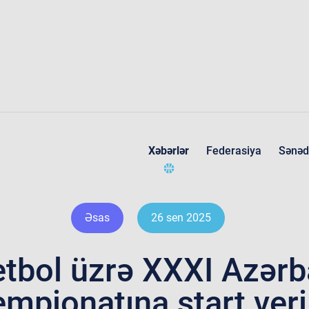
Xəbərlər
Federasiya
Sənəd
Federasiya haqqında
Əsas
26 sen 2025
tbol üzrə XXXI Azər
mpionatına start veri