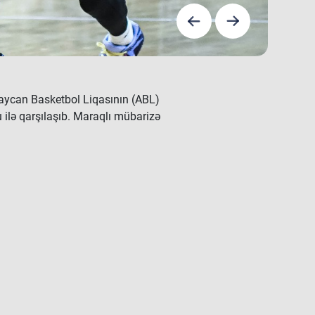
baycan Basketbol Liqasının (ABL)
lə qarşılaşıb. Maraqlı mübarizə