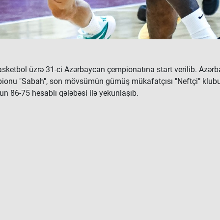
ketbol üzrə 31-ci Azərbaycan çempionatına start verilib. Azər
nu "Sabah", son mövsümün gümüş mükafatçısı "Neftçi" klubu i
n 86-75 hesablı qələbəsi ilə yekunlaşıb.