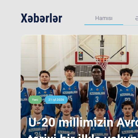
Xəbərlər
Hamısı
Yeni
21 iyl 2026
​U-20 millimizin Avr