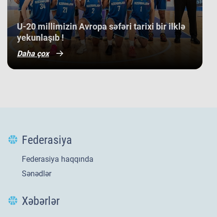
​U-20 millimizin Avropa səfəri tarixi bir ilklə
yekunlaşıb !
Daha çox
Federasiya
Federasiya haqqında
Sənədlər
Xəbərlər