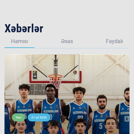
Xəbərlər
Hamısı
Əsas
Faydalı
Yeni
21 iyl 2026