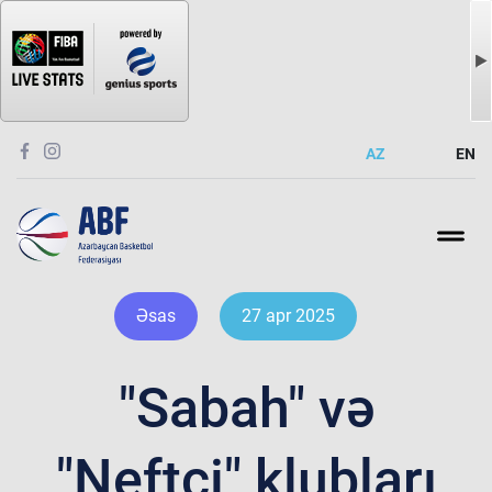
AZ
EN
Əsas
27 apr 2025
"Sabah" və
"Neftçi" klubları