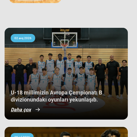
seçməsinə qarşı keçirib və 66:60
hesabı ilə rəqibinə qalib gəlib. Avropa
çempionatı B divizionunda iştirak
edən 21 komanda arasında yaş
ortalamasına görə 3 ən gənc
kollektivdən biri olan millimiz,
çempionatı 11-ci pillədə başa vurub.
Bu nəticə Azərbaycan basketbol
02 avq 2026
tarixində bir ilk kimi də statistikaya
düşüb. İlk baxışda yarışın tam
mərkəzində qərarlaşmaq adi bir
nəticə kimi görünsə də,
komandamızın yer aldığı qrupun
ağırlığı və rəqiblərin səviyyəsi bu
nəticənin adi bir nəticə olmadığını
göstərir. Bunu qrup mərhələsində
qarşılaşdığımız komandaların
çempionatın sonundakı yekun
U-18 millimizin Avropa Çempionatı B
mövqeləri də aydın sübut edir. Belə ki,
divizionundakı oyunları yekunlaşıb.
qrupdakı ən güclü rəqibimiz olan
İsveç millisi çempionatın bürünc
Daha çox
medallarına sahib çıxıb. Digər
rəqibimiz İrlandiya komandası pley-
off mərhələsini uğurla keçərək yarışın
5-cisi olub. Şimali Makedoniya
yığması isə ilk onluqda qərarlaşaraq