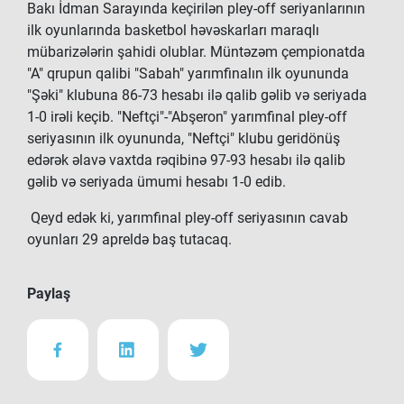
Bakı İdman Sarayında keçirilən pley-off seriyanlarının
ilk oyunlarında basketbol həvəskarları maraqlı
mübarizələrin şahidi olublar. Müntəzəm çempionatda
"A" qrupun qalibi "Sabah" yarımfinalın ilk oyununda
"Şəki" klubuna 86-73 hesabı ilə qalib gəlib və seriyada
1-0 irəli keçib. "Neftçi"-"Abşeron" yarımfinal pley-off
seriyasının ilk oyununda, "Neftçi" klubu geridönüş
edərək əlavə vaxtda rəqibinə 97-93 hesabı ilə qalib
gəlib və seriyada ümumi hesabı 1-0 edib.
Qeyd edək ki, yarımfinal pley-off seriyasının cavab
oyunları 29 apreldə baş tutacaq.
Paylaş