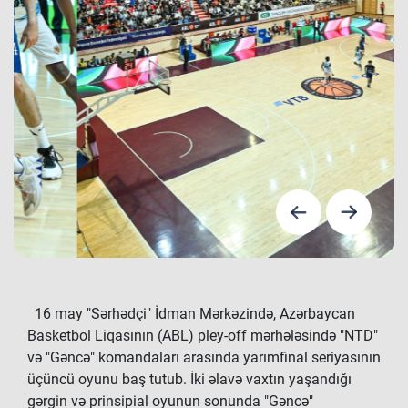
16 may "Sərhədçi" İdman Mərkəzində, Azərbaycan
Basketbol Liqasının (ABL) pley-off mərhələsində "NTD"
və "Gəncə" komandaları arasında yarımfinal seriyasının
üçüncü oyunu baş tutub. İki əlavə vaxtın yaşandığı
gərgin və prinsipial oyunun sonunda "Gəncə"