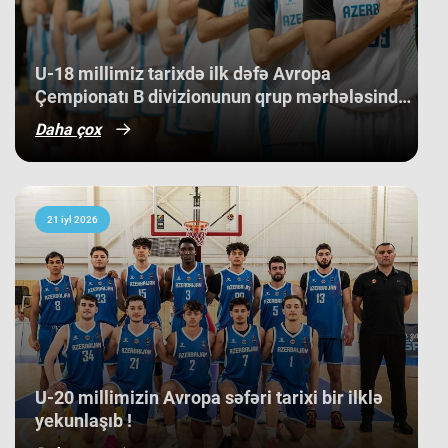
Slovakiya, Ermənistan, Albaniya və
Kosovo kimi komandaları üstəliyə
bilib. ​Belə bir gərgin rəqabət
mühitində qazanılan 11-ci yer gənc
U-18 millimiz tarixdə ilk dəfə Avropa
basketbolçularımız üçün həm böyük
Çempionatı B divizionunun qrup mərhələsində
beynəlxalq təcrübə, həm də gələcək
qələbə qazanıb.
turnirlərdə daha böyük uğurlar
Daha çox
qazanmaq üçün möhkəm bir
bünövrə deməkdir.
21 iyl 2026
​U-20 millimizin Avropa səfəri tarixi bir ilklə
yekunlaşıb !