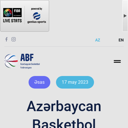
AZ
EN
Əsas
17 may 2023
Azərbaycan
Basketbol