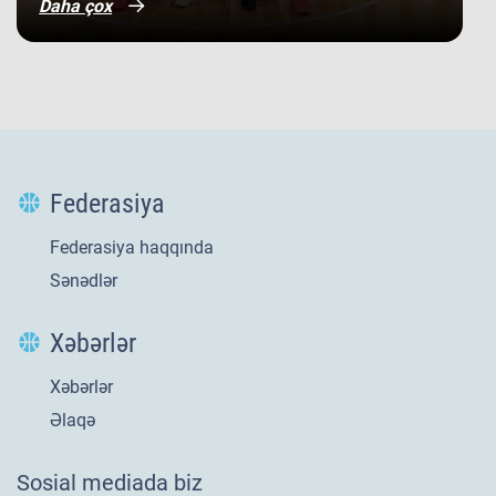
Daha çox
Federasiya
Federasiya haqqında
Sənədlər
Xəbərlər
Xəbərlər
Yeni
21 iyl 2026
Əlaqə
​U-20 millimizin
Sosial mediada biz