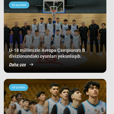
çempionatı 11-ci pillədə başa vurub.
Bu nəticə Azərbaycan basketbol
02 avq 2026
tarixində bir ilk kimi də statistikaya
düşüb. İlk baxışda yarışın tam
mərkəzində qərarlaşmaq adi bir
nəticə kimi görünsə də,
komandamızın yer aldığı qrupun
ağırlığı və rəqiblərin səviyyəsi bu
nəticənin adi bir nəticə olmadığını
göstərir. Bunu qrup mərhələsində
qarşılaşdığımız komandaların
çempionatın sonundakı yekun
U-18 millimizin Avropa Çempionatı B
mövqeləri də aydın sübut edir. Belə ki,
divizionundakı oyunları yekunlaşıb.
qrupdakı ən güclü rəqibimiz olan
İsveç millisi çempionatın bürünc
Daha çox
medallarına sahib çıxıb. Digər
rəqibimiz İrlandiya komandası pley-
off mərhələsini uğurla keçərək yarışın
5-cisi olub. Şimali Makedoniya
yığması isə ilk onluqda qərarlaşaraq
çempionatı 9-cu sırada bitirib.
25 iyl 2026
Millimiz çempionat boyu göstərdiyi
əzmkar oyun sayəsində ümumi
sıralamada düz 10 ölkəni geridə
qoymağı bacarıb. Basketbolçularımız
turnir cədvəlində Niderland, İsveçrə,
Kipr, Gürcüstan, Danimarka, Estoniya,