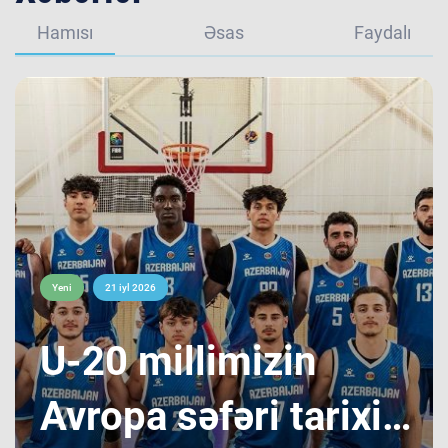
Hamısı
Əsas
Faydalı
Yeni
21 iyl 2026
​U-20 millimizin
Avropa səfəri tarixi