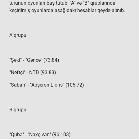
turunun oyunları baş tutub. "A" və "B" qruplarında
keçirilmiş oyunlarda aşağıdakı hesablar qeydə alınıb.
A qrupu
"Şəki" - "Gəncə" (73:84)
"Neftçi" - NTD (93:83)
"Sabah" - "Abşeron Lions" (105:72)
B qrupu
"Quba" - "Naxçıvan" (96:103)