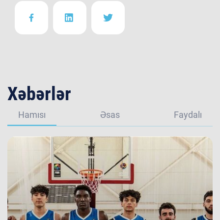
Xəbərlər
Hamısı
Əsas
Faydalı