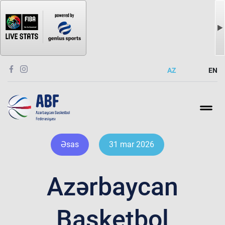
AZ
EN
Əsas
31 mar 2026
Azərbaycan
Basketbol