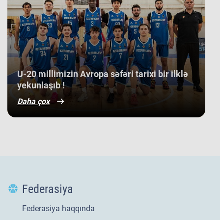
​U-20 millimizin Avropa səfəri tarixi bir ilklə
yekunlaşıb !
Daha çox
Federasiya
Federasiya haqqında