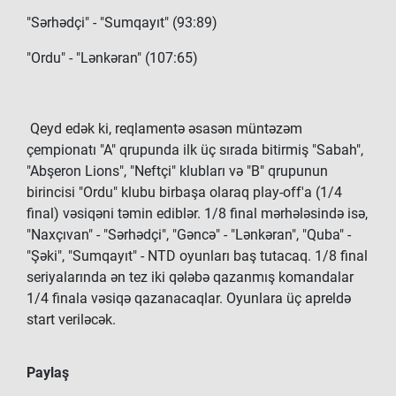
"Sərhədçi" - "Sumqayıt" (93:89)
"Ordu" - "Lənkəran" (107:65)
Qeyd edək ki, reqlamentə əsasən müntəzəm
çempionatı "A" qrupunda ilk üç sırada bitirmiş "Sabah",
"Abşeron Lions", "Neftçi" klubları və "B" qrupunun
birincisi "Ordu" klubu birbaşa olaraq play-off'a (1/4
final) vəsiqəni təmin ediblər. 1/8 final mərhələsində isə,
"Naxçıvan" - "Sərhədçi", "Gəncə" - "Lənkəran", "Quba" -
"Şəki", "Sumqayıt" - NTD oyunları baş tutacaq. 1/8 final
seriyalarında ən tez iki qələbə qazanmış komandalar
1/4 finala vəsiqə qazanacaqlar. Oyunlara üç apreldə
start veriləcək.
Paylaş