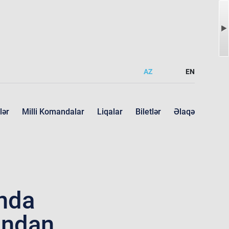
AZ
EN
lər
Milli Komandalar
Liqalar
Biletlər
Əlaqə
unda
ından