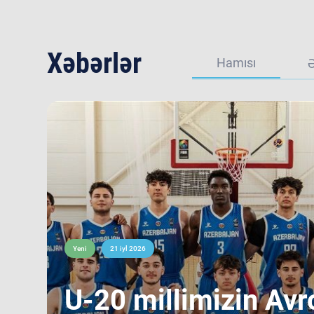
Xəbərlər
Hamısı
Yeni
21 iyl 2026
​U-20 millimizin Avr