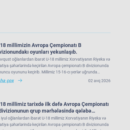
18 millimizin Avropa Çempionatı B
vizionundakı oyunları yekunlaşıb.
vqust oğlanlardan ibarət U-18 millimiz Xorvatiyanın Riyeka və
tiya şəhərlərində keçirilən Avropa çempionatı B divizionunda
uncu oyununu keçirib. Millimiz 15-16-cı yerlər uğrunda
üşdə İslandiya seçməsinə 73:91 hesabı ilə məğlub olub və
ha çox
02 avq 2026
ropa çempionatı B divizionunu 22 komanda arasında 16-cı
rada tamamlayıb.
18 millimiz tarixdə ilk dəfə Avropa Çempionatı
divizionunun qrup mərhələsində qələbə
zanıb.
iyul oğlanlardan ibarət U-18 millimiz Xorvatiyanın Riyeka və
tiya şəhərlərində keçirilən Avropa çempionatı B divizionunda