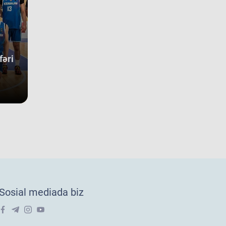
undakı yekun mövqeləri də aydın sübut edir. Belə ki, qrupdakı
güclü rəqibimiz olan İsveç millisi çempionatın bürünc
allarına sahib çıxıb. Digər rəqibimiz İrlandiya komandası pley-
 mərhələsini uğurla keçərək yarışın 5-cisi olub. Şimali
kedoniya yığması isə ilk onluqda qərarlaşaraq çempionatı 9-
sırada bitirib. Millimiz çempionat boyu göstərdiyi əzmkar oyun
fəri
yəsində ümumi sıralamada düz 10 ölkəni geridə qoymağı
arıb. Basketbolçularımız turnir cədvəlində Niderland, İsveçrə,
r, Gürcüstan, Danimarka, Estoniya, Slovakiya, Ermənistan,
aniya və Kosovo kimi komandaları üstəliyə bilib. ​Belə bir
gin rəqabət mühitində qazanılan 11-ci yer gənc
sketbolçularımız üçün həm böyük beynəlxalq təcrübə, həm də
ləcək turnirlərdə daha böyük uğurlar qazanmaq üçün möhkəm
 bünövrə deməkdir.
18 millimizin Avropa Çempionatı B
vizionundakı oyunları yekunlaşıb.
vqust oğlanlardan ibarət U-18 millimiz Xorvatiyanın Riyeka və
tiya şəhərlərində keçirilən Avropa çempionatı B divizionunda
Sosial mediada biz
uncu oyununu keçirib. Millimiz 15-16-cı yerlər uğrunda
üşdə İslandiya seçməsinə 73:91 hesabı ilə məğlub olub və
ha çox
02 avq 2026
ropa çempionatı B divizionunu 22 komanda arasında 16-cı