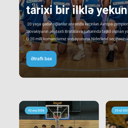
tarixi bir ilklə yekun
20 yaşa qədər oğlanlar arasında keçirilən Avropa çempiona
Slovakiyanın paytaxtı Bratislava şəhərində təşkil olunan ya
U-20 milli komandamız son oyununu Niderland seçməsinə qa
rəqibinə qalib gəlib. Avropa çempionatı B divizionunda i
ortalamasına görə 3 ən gənc kollektivdən biri olan millimiz
Ətraflı bax
Bu nəticə Azərbaycan basketbol tarixində bir ilk kimi də st
tam mərkəzində qərarlaşmaq adi bir nəticə kimi görünsə 
ağırlığı və rəqiblərin səviyyəsi bu nəticənin adi bir nəticə 
mərhələsində qarşılaşdığımız komandaların çempionatın 
sübut edir. Belə ki, qrupdakı ən güclü rəqibimiz olan İsveç
medallarına sahib çıxıb. Digər rəqibimiz İrlandiya komanda
keçərək yarışın 5-cisi olub. Şimali Makedoniya yığması isə
02 avq 2026
25 iyl 202
9-cu sırada bitirib. Millimiz çempionat boyu göstərdiyi 
sıralamada düz 10 ölkəni geridə qoymağı bacarıb. Basketb