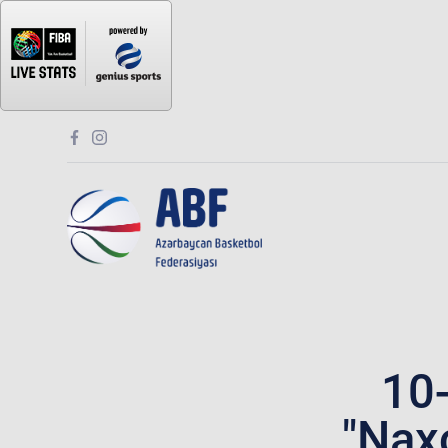
10-
"Nax