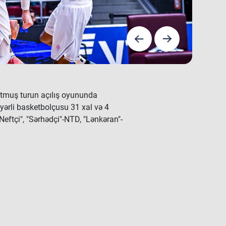
utmuş turun açılış oyununda
yərli basketbolçusu 31 xal və 4
Neftçi", "Sərhədçi"-NTD, "Lənkəran"-