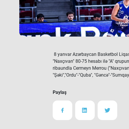
8 yanvar Azərbaycan Basketbol Liqası
"Naxçıvan" 80-75 hesabı ilə "A" qrupu
ribaundla Cermeyn Merrou ("Naxçıvan") 
"Şəki","Ordu"-"Quba", "Gəncə"-"Sumqayı
Paylaş