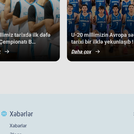
 Slovakiya, Ermənistan, Albaniya və
son
ən 
qabət mühitində qazanılan 11-ci yer
med
bə, həm də gələcək turnirlərdə daha
off
dir.
Ma
cu 
limiz tarixdə ilk dəfə
​U-20 millimizin Avropa sə
sa
Çempionatı B
tarixi bir ilklə yekunlaşıb !
bac
nunun qrup mərhələsində
x
Daha çox
Kip
qazanıb.
Alb
gər
ba
gə
bir
U-
di
3 a
Opa
Xəbərlər
son
gör
Da
Xəbərlər
Av