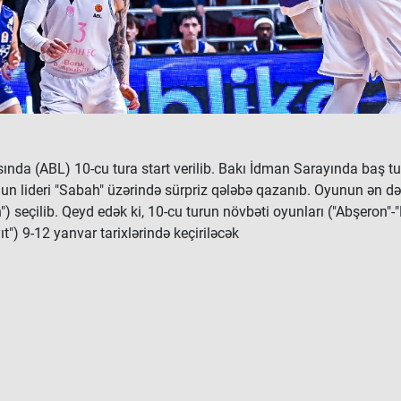
nda (ABL) 10-cu tura start verilib. Bakı İdman Sarayında baş t
nun lideri "Sabah" üzərində sürpriz qələbə qazanıb. Oyunun ən də
seçilib. Qeyd edək ki, 10-cu turun növbəti oyunları ("Abşeron"-"
t") 9-12 yanvar tarixlərində keçiriləcək