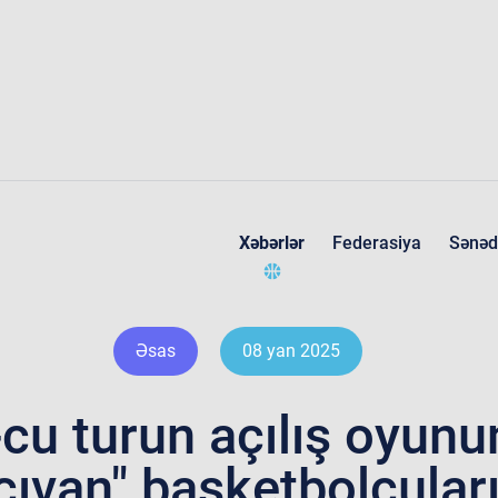
Xəbərlər
Federasiya
Sənəd
Federasiya haqqında
Əsas
08 yan 2025
cu turun açılış oyun
çıvan" basketbolçular