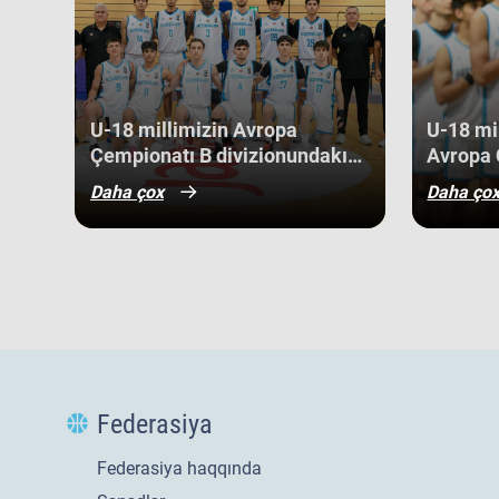
Niderland, İsveçrə, Kipr, Gürcüstan, Danimarka, Estoniya,
Kosovo kimi komandaları üstəliyə bilib. ​Belə bir gərgin rə
gənc basketbolçularımız üçün həm böyük beynəlxalq təcrü
böyük uğurlar qazanmaq üçün möhkəm bir bünövrə demək
U-18 millimizin Avropa
U-18 mil
Çempionatı B divizionundakı
Avropa 
oyunları yekunlaşıb.
divizio
Daha çox
Daha ço
qələbə 
Federasiya
Federasiya haqqında