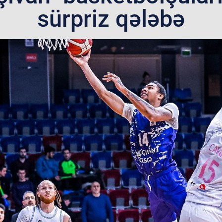
sürpriz qələbə