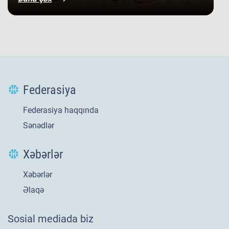
Federasiya
Federasiya haqqında
Sənədlər
Xəbərlər
Xəbərlər
Yeni
21 iyl 2026
Əlaqə
​U-20 millimizin
Sosial mediada biz