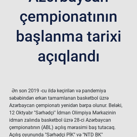
çempionatının
başlanma tarixi
açıqlandı
Ən son 2019 -cu ildə keçirilən və pandemiya
səbəbindən erkən tamamlanan basketbol üzrə
Azərbaycan çempionatı yenidən bərpa olunur. Beləki,
12 Oktyabr "Sərhədçi" İdman Olimpiya Mərkəzinin
idman zalında basketbol üzrə 28-ci Azərbaycan
çempionatının (ABL) açılış mərasimi baş tutacaq.
Açılış oyununda "Sərhədçi PİK" və "NTD BK"