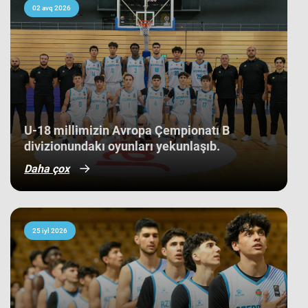
Bu nəticə Azərbaycan basketbol
02 avq 2026
tarixində bir ilk kimi də statistikaya
düşüb. İlk baxışda yarışın tam
mərkəzində qərarlaşmaq adi bir
nəticə kimi görünsə də,
komandamızın yer aldığı qrupun
ağırlığı və rəqiblərin səviyyəsi bu
nəticənin adi bir nəticə olmadığını
göstərir. Bunu qrup mərhələsində
qarşılaşdığımız komandaların
çempionatın sonundakı yekun
U-18 millimizin Avropa Çempionatı B
mövqeləri də aydın sübut edir. Belə ki,
divizionundakı oyunları yekunlaşıb.
qrupdakı ən güclü rəqibimiz olan
İsveç millisi çempionatın bürünc
Daha çox
medallarına sahib çıxıb. Digər
rəqibimiz İrlandiya komandası pley-
off mərhələsini uğurla keçərək yarışın
5-cisi olub. Şimali Makedoniya
yığması isə ilk onluqda qərarlaşaraq
çempionatı 9-cu sırada bitirib.
25 iyl 2026
Millimiz çempionat boyu göstərdiyi
əzmkar oyun sayəsində ümumi
sıralamada düz 10 ölkəni geridə
qoymağı bacarıb. Basketbolçularımız
turnir cədvəlində Niderland, İsveçrə,
Kipr, Gürcüstan, Danimarka, Estoniya,