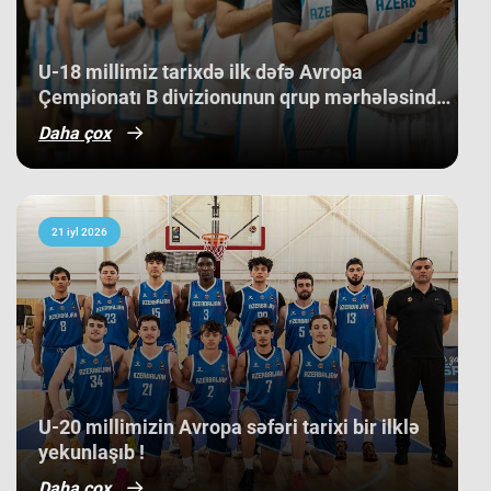
Slovakiya, Ermənistan, Albaniya və
Kosovo kimi komandaları üstəliyə
bilib. ​Belə bir gərgin rəqabət
mühitində qazanılan 11-ci yer gənc
U-18 millimiz tarixdə ilk dəfə Avropa
basketbolçularımız üçün həm böyük
Çempionatı B divizionunun qrup mərhələsində
beynəlxalq təcrübə, həm də gələcək
qələbə qazanıb.
turnirlərdə daha böyük uğurlar
Daha çox
qazanmaq üçün möhkəm bir
bünövrə deməkdir.
21 iyl 2026
​U-20 millimizin Avropa səfəri tarixi bir ilklə
yekunlaşıb !
Daha çox