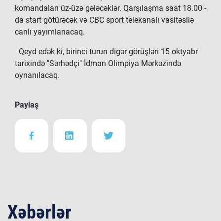
komandaları üz-üzə gələcəklər. Qarşılaşma saat 18.00 -
da start götürəcək və CBC sport telekanalı vasitəsilə
canlı yayımlanacaq.
Qeyd edək ki, birinci turun digər görüşləri 15 oktyabr
tarixində "Sərhədçi" İdman Olimpiya Mərkəzində
oynanılacaq.
Paylaş
Xəbərlər