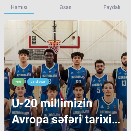
Hamısı
Əsas
Faydalı
Yeni
21 iyl 2026
​U-20 millimizin
Avropa səfəri tarixi