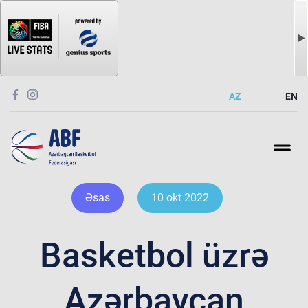
AZ
EN
Əsas
10 okt 2022
Basketbol üzrə
Azərbaycan