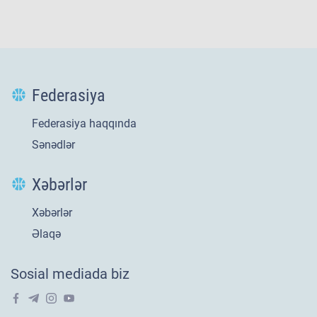
Federasiya
Federasiya haqqında
Sənədlər
Xəbərlər
Xəbərlər
Yeni
21 iyl 2026
Əlaqə
​U-20 millimizin
Sosial mediada biz
Avropa səfəri tarixi