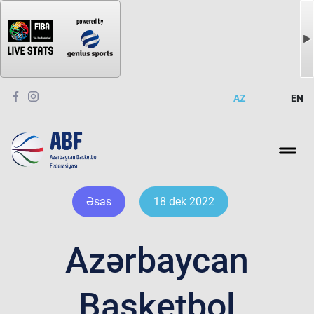
AZ
EN
Əsas
18 dek 2022
Azərbaycan
Basketbol