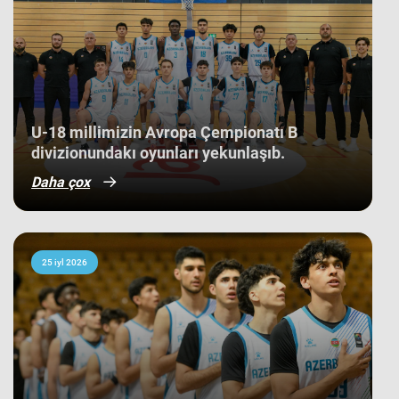
düşüb. İlk baxışda yarışın tam
mərkəzində qərarlaşmaq adi bir
nəticə kimi görünsə də,
komandamızın yer aldığı qrupun
ağırlığı və rəqiblərin səviyyəsi bu
nəticənin adi bir nəticə olmadığını
göstərir. Bunu qrup mərhələsində
qarşılaşdığımız komandaların
çempionatın sonundakı yekun
U-18 millimizin Avropa Çempionatı B
mövqeləri də aydın sübut edir. Belə ki,
divizionundakı oyunları yekunlaşıb.
qrupdakı ən güclü rəqibimiz olan
İsveç millisi çempionatın bürünc
Daha çox
medallarına sahib çıxıb. Digər
rəqibimiz İrlandiya komandası pley-
off mərhələsini uğurla keçərək yarışın
5-cisi olub. Şimali Makedoniya
yığması isə ilk onluqda qərarlaşaraq
çempionatı 9-cu sırada bitirib.
25 iyl 2026
Millimiz çempionat boyu göstərdiyi
əzmkar oyun sayəsində ümumi
sıralamada düz 10 ölkəni geridə
qoymağı bacarıb. Basketbolçularımız
turnir cədvəlində Niderland, İsveçrə,
Kipr, Gürcüstan, Danimarka, Estoniya,
Slovakiya, Ermənistan, Albaniya və
Kosovo kimi komandaları üstəliyə
bilib. ​Belə bir gərgin rəqabət