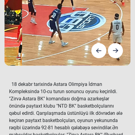
18 dekabr tarixində Astara Olimpiya İdman
Kompleksində 10-cu turun sonuncu oyunu keçirildi.
"Zirvə Astara BK" komandası doğma azarkeşlər
önündə paytaxt klubu "NTD BK" basketbolçularını
qəbul edirdi. Qarşılaşmada üstünlüyü ilk dövrədən ələ
keçirən paytaxt basketbolçuları, oyunun yekununda
rəqibi üzərində 92-81 hesablı qələbəyə sevindilər.Ən
məhsuldar basketbolçular: "Zirvə Astara BK" (Ruşhard