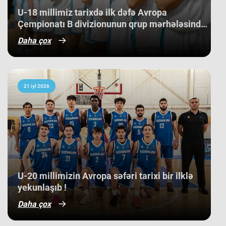
mühitində qazanılan 11-ci yer gənc
U-18 millimiz tarixdə ilk dəfə Avropa
basketbolçularımız üçün həm böyük
Çempionatı B divizionunun qrup mərhələsində
beynəlxalq təcrübə, həm də gələcək
qələbə qazanıb.
turnirlərdə daha böyük uğurlar
Daha çox
qazanmaq üçün möhkəm bir
bünövrə deməkdir.
21 iyl 2026
​U-20 millimizin Avropa səfəri tarixi bir ilklə
yekunlaşıb !
Daha çox