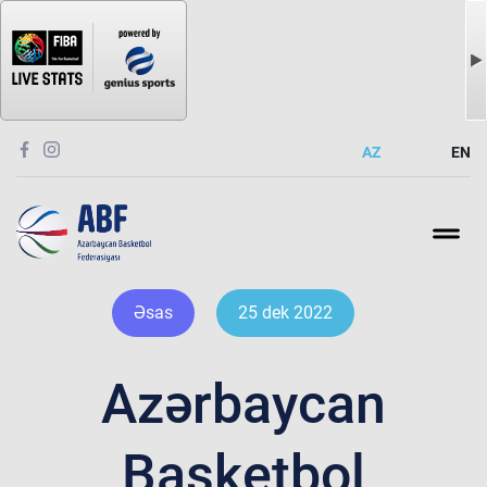
AZ
EN
Əsas
25 dek 2022
Azərbaycan
Basketbol