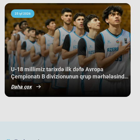
25 iyl 2026
U-18 millimiz tarixdə ilk dəfə Avropa
Çempionatı B divizionunun qrup mərhələsində
qələbə qazanıb.
Daha çox
Qızlarımızın Avropa