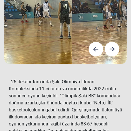
25 dekabr tarixində Şəki Olimpiya İdman
Kompleksində 11-ci turun və ümumilikdə 2022-ci ilin
sonuncu oyunu keçirildi. "Olimpik Şəki BK" komandası
doğma azarkeşlər önündə paytaxt klubu "Neftçi İK"
basketbolçularını qəbul edirdi. Qarşılaşmada üstünlüyü
ilk dövrədən ələ keçirən paytaxt basketbolçuları,
oyunun yekununda rəqibi üzərində 83-67 hesablı
qələbə qazandılar. Ən məhsuldar basketbolçular: