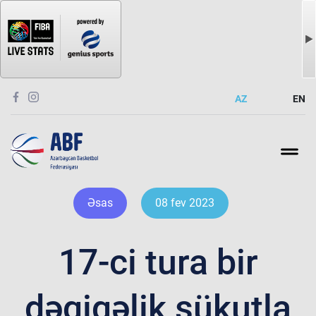
AZ
EN
Əsas
08 fev 2023
17-ci tura bir
dəqiqəlik sükutla