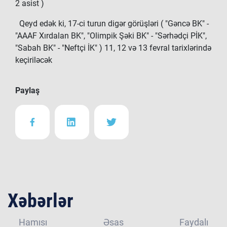
2 asist )
Qeyd edək ki, 17-ci turun digər görüşləri ( "Gəncə BK" -
"AAAF Xırdalan BK", "Olimpik Şəki BK" - "Sərhədçi PİK",
"Sabah BK" - "Neftçi İK" ) 11, 12 və 13 fevral tarixlərində
keçiriləcək
Paylaş
Xəbərlər
Hamısı
Əsas
Faydalı