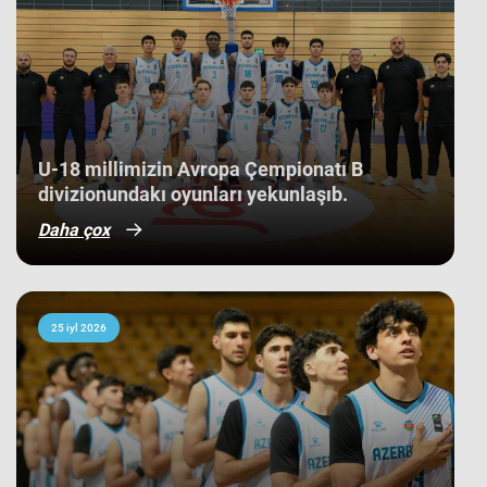
düşüb. İlk baxışda yarışın tam
mərkəzində qərarlaşmaq adi bir
nəticə kimi görünsə də,
komandamızın yer aldığı qrupun
ağırlığı və rəqiblərin səviyyəsi bu
nəticənin adi bir nəticə olmadığını
göstərir. Bunu qrup mərhələsində
qarşılaşdığımız komandaların
çempionatın sonundakı yekun
U-18 millimizin Avropa Çempionatı B
mövqeləri də aydın sübut edir. Belə ki,
divizionundakı oyunları yekunlaşıb.
qrupdakı ən güclü rəqibimiz olan
İsveç millisi çempionatın bürünc
Daha çox
medallarına sahib çıxıb. Digər
rəqibimiz İrlandiya komandası pley-
off mərhələsini uğurla keçərək yarışın
5-cisi olub. Şimali Makedoniya
yığması isə ilk onluqda qərarlaşaraq
çempionatı 9-cu sırada bitirib.
25 iyl 2026
Millimiz çempionat boyu göstərdiyi
əzmkar oyun sayəsində ümumi
sıralamada düz 10 ölkəni geridə
qoymağı bacarıb. Basketbolçularımız
turnir cədvəlində Niderland, İsveçrə,
Kipr, Gürcüstan, Danimarka, Estoniya,
Slovakiya, Ermənistan, Albaniya və
Kosovo kimi komandaları üstəliyə