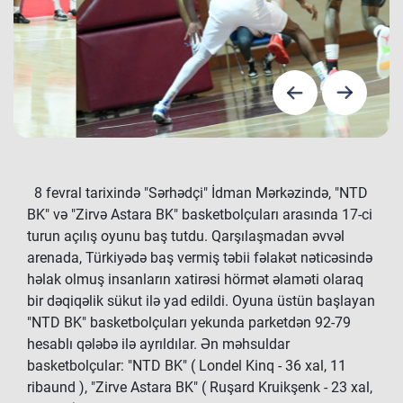
8 fevral tarixində "Sərhədçi" İdman Mərkəzində, "NTD
BK" və "Zirvə Astara BK" basketbolçuları arasında 17-ci
turun açılış oyunu baş tutdu. Qarşılaşmadan əvvəl
arenada, Türkiyədə baş vermiş təbii fəlakət nəticəsində
həlak olmuş insanların xatirəsi hörmət əlaməti olaraq
bir dəqiqəlik sükut ilə yad edildi. Oyuna üstün başlayan
"NTD BK" basketbolçuları yekunda parketdən 92-79
hesablı qələbə ilə ayrıldılar. Ən məhsuldar
basketbolçular: "NTD BK" ( Londel Kinq - 36 xal, 11
ribaund ), "Zirve Astara BK" ( Ruşard Kruikşenk - 23 xal,