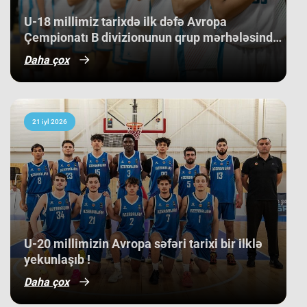
bilib. ​Belə bir gərgin rəqabət
mühitində qazanılan 11-ci yer gənc
U-18 millimiz tarixdə ilk dəfə Avropa
basketbolçularımız üçün həm böyük
Çempionatı B divizionunun qrup mərhələsində
beynəlxalq təcrübə, həm də gələcək
qələbə qazanıb.
turnirlərdə daha böyük uğurlar
Daha çox
qazanmaq üçün möhkəm bir
bünövrə deməkdir.
21 iyl 2026
​U-20 millimizin Avropa səfəri tarixi bir ilklə
yekunlaşıb !
Daha çox