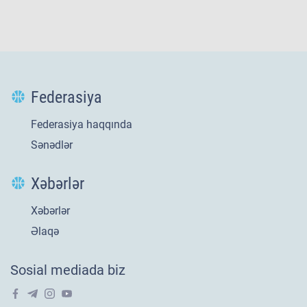
Federasiya
Federasiya haqqında
Sənədlər
Xəbərlər
Xəbərlər
Yeni
21 iyl 2026
Əlaqə
​U-20 millimizin
Sosial mediada biz
Avropa səfəri tarixi