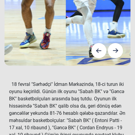
18 fevral "Sərhədçi" İdman Mərkəzində, 18-ci turun iki
oyunu keçirildi. Günün ilk oyunu "Sabah BK" və "Gəncə
BK" basketbolçuları arasında baş tutdu. Oyunun ilk
hissəsində "Sabah BK" qalib olsa da, geri dönüş edən
gəncəlilər yekunda 81-76 hesablı qələbə qazandılar. Ən
məhsuldar basketbolçular: "Sabah BK" ( Entoni Patti -
17 xal, 10 ribaund ), "Gəncə BK" ( Cordan Endryus - 19
xal, 10 ribaund ) Günün ikinci oyununda paytaxt klubu