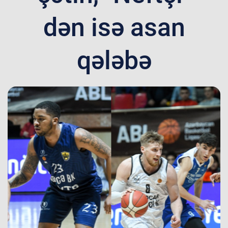
dən isə asan
qələbə