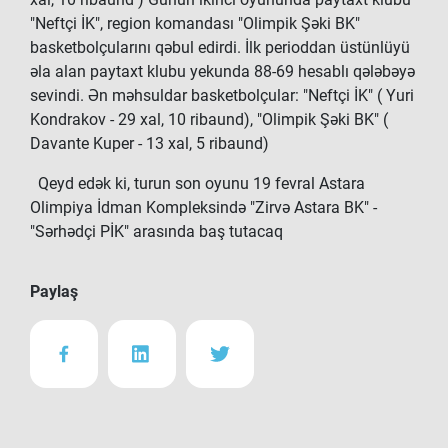
"Neftçi İK", region komandası "Olimpik Şəki BK"
basketbolçularını qəbul edirdi. İlk perioddan üstünlüyü
əla alan paytaxt klubu yekunda 88-69 hesablı qələbəyə
sevindi. Ən məhsuldar basketbolçular: "Neftçi İK" ( Yuri
Kondrakov - 29 xal, 10 ribaund), "Olimpik Şəki BK" (
Davante Kuper - 13 xal, 5 ribaund)
Qeyd edək ki, turun son oyunu 19 fevral Astara
Olimpiya İdman Kompleksində "Zirvə Astara BK" -
"Sərhədçi PİK" arasında baş tutacaq
Paylaş