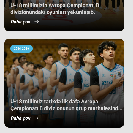
U-18 millimizin Avropa Çempionatı B
divizionundakı oyunları yekunlaşıb.
Daha çox
25 iyl 2026
U-18 millimiz tarixdə ilk dəfə Avropa
Çempionatı B divizionunun qrup mərhələsində
qələbə qazanıb.
Daha çox