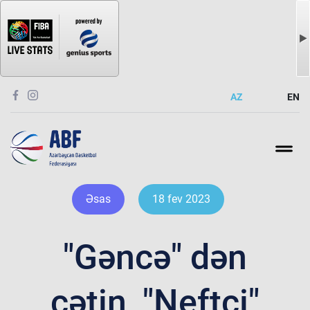
AZ
EN
Əsas
18 fev 2023
"Gəncə" dən
çətin, "Neftçi"