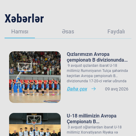
Xəbərlər
Hamısı
Əsas
Faydalı
Qızlarımızın Avropa
çempionatı B divizionundakı
oyunları yekunlaşıb.
9 avqust qızlardan ibarət U-18
millimiz Rumıniyanın Tulça şəhərində
keçirilən Avropa çempionatı B
divizionunda 17-20-ci yerlər uğrunda
Qeyd edək ki, Avropa çempionatı B
oyunda Norveç seçməsi ilə qarşılaşıb.
Daha çox
09 avq 2026
divizionundakı çıxışını yekunlaşdıran
Millimiz çempionatdakı son
U-18 qız millimiz çempionatı 20
oyununda rəqibini 77:48 hesabı ilə
komanda arasında 17-ci sırada
məğlub edib. Görüşün ən dəyərli
bitirib.
basketbolçusu (MVP) 25 xal, 22
ribaundla millimizin üzvü Polina
U-18 millimizin Avropa
Şukina seçilib. Bu qələbə millimizin
Çempionatı B
ardıcıl üçüncü qələbəsi olub.
divizionundakı oyunları
3 avqust oğlanlardan ibarət U-18
Qızlarımız daha öncə Şimali
yekunlaşıb.
millimiz Xorvatiyanın Riyeka və
Makedoniya yığmasına 75:73,