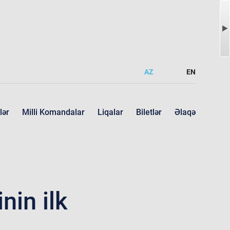
AZ
EN
lər
Milli Komandalar
Liqalar
Biletlər
Əlaqə
nin ilk