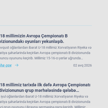
18 millimizin Avropa Çempionatı B
vizionundakı oyunları yekunlaşıb.
vqust oğlanlardan ibarət U-18 millimiz Xorvatiyanın Riyeka və
tiya şəhərlərində keçirilən Avropa çempionatı B divizionunda
uncu oyununu keçirib. Millimiz 15-16-cı yerlər uğrunda
üşdə İslandiya seçməsinə 73:91 hesabı ilə məğlub olub və
ha çox
02 avq 2026
ropa çempionatı B divizionunu 22 komanda arasında 16-cı
rada tamamlayıb.
18 millimiz tarixdə ilk dəfə Avropa Çempionatı
divizionunun qrup mərhələsində qələbə
zanıb.
iyul oğlanlardan ibarət U-18 millimiz Xorvatiyanın Riyeka və
tiya şəhərlərində keçirilən Avropa çempionatı B divizionunda
nci qrup oyununu Ukrayna seçməsinə qarşı keçirib. Millimiz