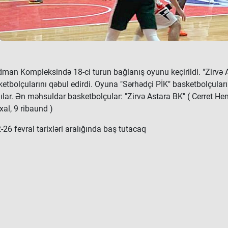
İdman Kompleksində 18-ci turun bağlanış oyunu keçirildi. "Zir
tbolçularını qəbul edirdi. Oyuna "Sərhədçi PİK" basketbolçuları 
ar. Ən məhsuldar basketbolçular: "Zirvə Astara BK" ( Cerret Hend
xal, 9 ribaund )
26 fevral tarixləri aralığında baş tutacaq