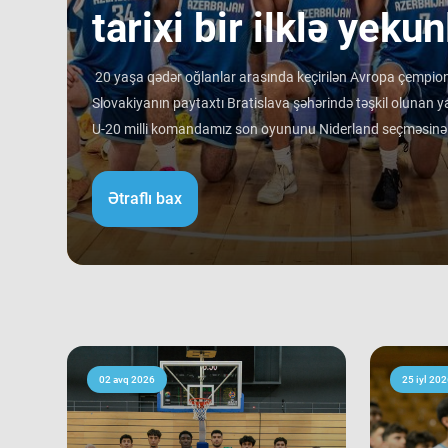
tarixi bir ilklə yekun
20 yaşa qədər oğlanlar arasında keçirilən Avropa çempiona
Slovakiyanın paytaxtı Bratislava şəhərində təşkil olunan ya
U-20 milli komandamız son oyununu Niderland seçməsinə qa
rəqibinə qalib gəlib. Avropa çempionatı B divizionunda i
ortalamasına görə 3 ən gənc kollektivdən biri olan millimiz
Ətraflı bax
Bu nəticə Azərbaycan basketbol tarixində bir ilk kimi də st
tam mərkəzində qərarlaşmaq adi bir nəticə kimi görünsə 
ağırlığı və rəqiblərin səviyyəsi bu nəticənin adi bir nəticə 
mərhələsində qarşılaşdığımız komandaların çempionatın 
sübut edir. Belə ki, qrupdakı ən güclü rəqibimiz olan İsveç
medallarına sahib çıxıb. Digər rəqibimiz İrlandiya komanda
keçərək yarışın 5-cisi olub. Şimali Makedoniya yığması isə
02 avq 2026
25 iyl 202
9-cu sırada bitirib. Millimiz çempionat boyu göstərdiyi 
sıralamada düz 10 ölkəni geridə qoymağı bacarıb. Basketb
Niderland, İsveçrə, Kipr, Gürcüstan, Danimarka, Estoniya,