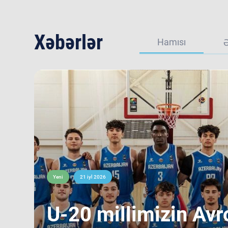
Xəbərlər
Hamısı
Yeni
21 iyl 2026
​U-20 millimizin Avr