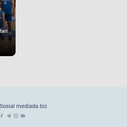
güclü rəqibimiz olan İsveç millisi çempionatın bürünc
allarına sahib çıxıb. Digər rəqibimiz İrlandiya komandası pley-
 mərhələsini uğurla keçərək yarışın 5-cisi olub. Şimali
kedoniya yığması isə ilk onluqda qərarlaşaraq çempionatı 9-
sırada bitirib. Millimiz çempionat boyu göstərdiyi əzmkar oyun
fəri
yəsində ümumi sıralamada düz 10 ölkəni geridə qoymağı
arıb. Basketbolçularımız turnir cədvəlində Niderland, İsveçrə,
r, Gürcüstan, Danimarka, Estoniya, Slovakiya, Ermənistan,
aniya və Kosovo kimi komandaları üstəliyə bilib. ​Belə bir
gin rəqabət mühitində qazanılan 11-ci yer gənc
sketbolçularımız üçün həm böyük beynəlxalq təcrübə, həm də
ləcək turnirlərdə daha böyük uğurlar qazanmaq üçün möhkəm
 bünövrə deməkdir.
18 millimizin Avropa Çempionatı B
vizionundakı oyunları yekunlaşıb.
vqust oğlanlardan ibarət U-18 millimiz Xorvatiyanın Riyeka və
tiya şəhərlərində keçirilən Avropa çempionatı B divizionunda
Sosial mediada biz
uncu oyununu keçirib. Millimiz 15-16-cı yerlər uğrunda
üşdə İslandiya seçməsinə 73:91 hesabı ilə məğlub olub və
ha çox
02 avq 2026
ropa çempionatı B divizionunu 22 komanda arasında 16-cı
rada tamamlayıb.