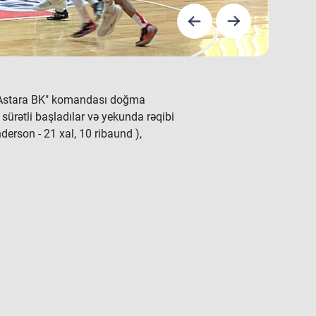
və Astara BK" komandası doğma
sürətli başladılar və yekunda rəqibi
erson - 21 xal, 10 ribaund ),