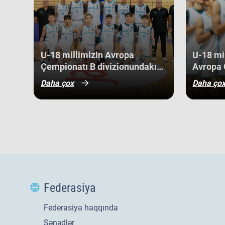
Kosovo kimi komandaları üstəliyə bilib. ​Belə bir gərgin rə
gənc basketbolçularımız üçün həm böyük beynəlxalq təcrü
böyük uğurlar qazanmaq üçün möhkəm bir bünövrə demək
U-18 millimizin Avropa
U-18 mil
Çempionatı B divizionundakı
Avropa 
oyunları yekunlaşıb.
divizio
Daha çox
Daha ço
qələbə 
Federasiya
Federasiya haqqında
Sənədlər