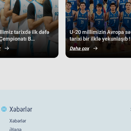
ən 
qabət mühitində qazanılan 11-ci yer
med
bə, həm də gələcək turnirlərdə daha
off
dir.
Ma
cu 
limiz tarixdə ilk dəfə
​U-20 millimizin Avropa sə
sa
Çempionatı B
tarixi bir ilklə yekunlaşıb !
bac
nunun qrup mərhələsində
x
Daha çox
Kip
qazanıb.
Alb
gər
ba
gə
bir
U-
di
3 a
Opa
Xəbərlər
son
gör
Da
Xəbərlər
Av
Əlaqə
sı