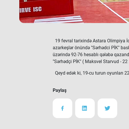
19 fevral tarixində Astara Olimpiya 
azarkeşlər önündə "Sərhədci PİK" baske
üzərində 92-76 hesablı qələbə qazandıl
"Sərhədçi PİK" ( Maksvel Starvud - 22 
Qeyd edək ki, 19-cu turun oyunları 22-
Paylaş