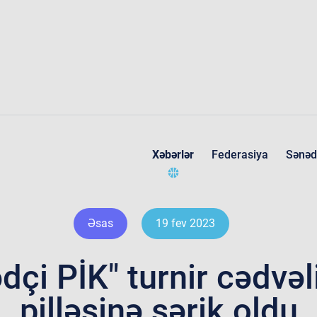
Xəbərlər
Federasiya
Sənəd
Federasiya haqqında
Əsas
19 fev 2023
dçi PİK" turnir cədvəli
pilləsinə şərik oldu