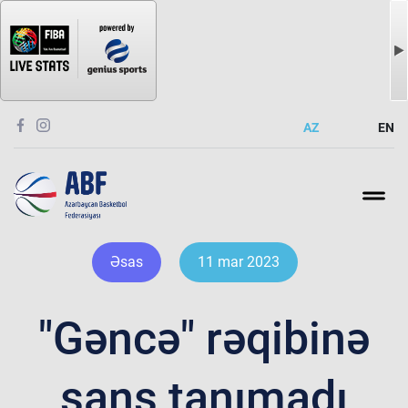
AZ
EN
Əsas
11 mar 2023
"Gəncə" rəqibinə
şans tanımadı