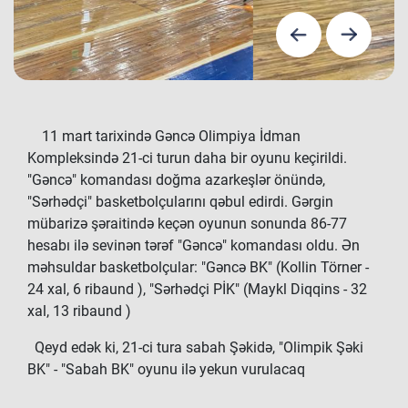
11 mart tarixində Gəncə Olimpiya İdman
Kompleksində 21-ci turun daha bir oyunu keçirildi.
"Gəncə" komandası doğma azarkeşlər önündə,
"Sərhədçi" basketbolçularını qəbul edirdi. Gərgin
mübarizə şəraitində keçən oyunun sonunda 86-77
hesabı ilə sevinən tərəf "Gəncə" komandası oldu. Ən
məhsuldar basketbolçular: "Gəncə BK" (Kollin Törner -
24 xal, 6 ribaund ), "Sərhədçi PİK" (Maykl Diqqins - 32
xal, 13 ribaund )
Qeyd edək ki, 21-ci tura sabah Şəkidə, "Olimpik Şəki
BK" - "Sabah BK" oyunu ilə yekun vurulacaq