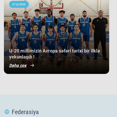
21 iyl 2026
​U-20 millimizin Avropa səfəri tarixi bir ilklə
yekunlaşıb !
Daha çox
Federasiya