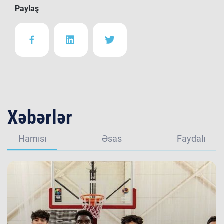
Paylaş
Xəbərlər
Hamısı
Əsas
Faydalı