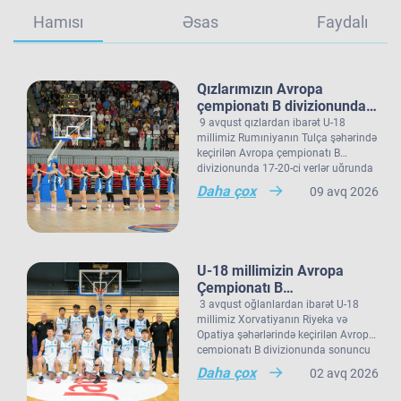
Hamısı
Əsas
Faydalı
Qızlarımızın Avropa
çempionatı B divizionundakı
oyunları yekunlaşıb.
9 avqust qızlardan ibarət U-18
millimiz Rumıniyanın Tulça şəhərində
keçirilən Avropa çempionatı B
divizionunda 17-20-ci yerlər uğrunda
Qeyd edək ki, Avropa çempionatı B
oyunda Norveç seçməsi ilə qarşılaşıb.
Daha çox
09 avq 2026
divizionundakı çıxışını yekunlaşdıran
Millimiz çempionatdakı son
U-18 qız millimiz çempionatı 20
oyununda rəqibini 77:48 hesabı ilə
komanda arasında 17-ci sırada
məğlub edib. Görüşün ən dəyərli
bitirib.
basketbolçusu (MVP) 25 xal, 22
ribaundla millimizin üzvü Polina
U-18 millimizin Avropa
Şukina seçilib. Bu qələbə millimizin
Çempionatı B
ardıcıl üçüncü qələbəsi olub.
divizionundakı oyunları
3 avqust oğlanlardan ibarət U-18
Qızlarımız daha öncə Şimali
yekunlaşıb.
millimiz Xorvatiyanın Riyeka və
Makedoniya yığmasına 75:73,
Opatiya şəhərlərində keçirilən Avropa
Estoniya seçməsinə isə 74:71 hesabı
çempionatı B divizionunda sonuncu
ilə qalib gəlmişdi.
oyununu keçirib. Millimiz 15-16-cı
Daha çox
02 avq 2026
yerlər uğrunda görüşdə İslandiya
seçməsinə 73:91 hesabı ilə məğlub