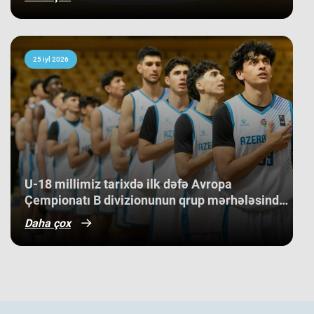
25 iyl 2026
U-18 millimiz tarixdə ilk dəfə Avropa
Çempionatı B divizionunun qrup mərhələsində
qələbə qazanıb.
Daha çox