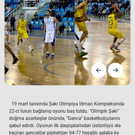
19 mart tarixində Şəki Olimpiya İdman Kompleksində
22-ci turun bağlanış oyunu baş tutdu. "Olimpik Şəki"
doğma azarkeşlər önündə, "Gəncə" basketbolçularını
qəbul edirdi. Oyunun ilk dəqiqələrindən üstünlüyü ələ
keçirən gəncəlilər parketdən 94-77 hesablı qələbə ilə