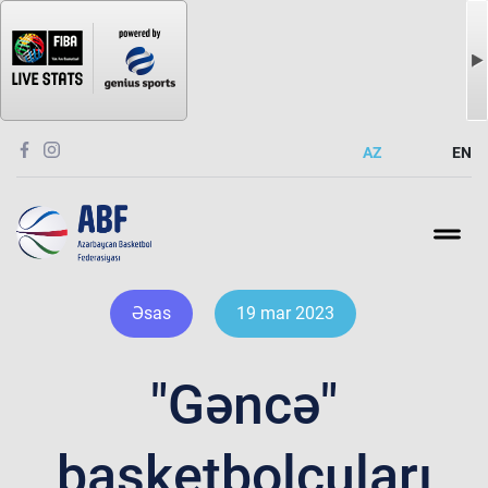
AZ
EN
Əsas
19 mar 2023
"Gəncə"
basketbolçuları