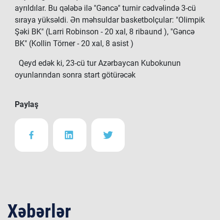
ayrıldılar. Bu qələbə ilə "Gəncə" turnir cədvəlində 3-cü
sıraya yüksəldi. Ən məhsuldar basketbolçular: "Olimpik
Şəki BK" (Larri Robinson - 20 xal, 8 ribaund ), "Gəncə
BK" (Kollin Törner - 20 xal, 8 asist )
Qeyd edək ki, 23-cü tur Azərbaycan Kubokunun
oyunlarından sonra start götürəcək
Paylaş
Xəbərlər