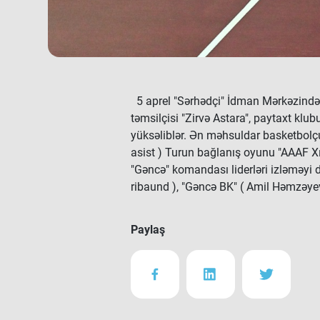
5 aprel "Sərhədçi" İdman Mərkəzində 
təmsilçisi "Zirvə Astara", paytaxt klu
yüksəliblər. Ən məhsuldar basketbolçul
asist ) Turun bağlanış oyunu "AAAF Xı
"Gəncə" komandası liderləri izləməyi
ribaund ), "Gəncə BK" ( Amil Həmzəyev 
Paylaş