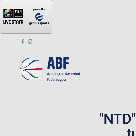
"NTD"
t