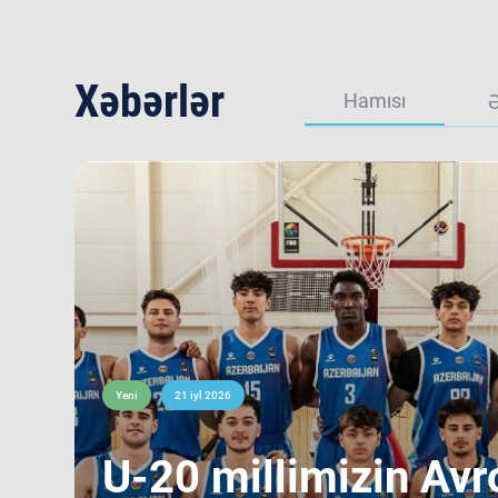
Xəbərlər
Hamısı
Yeni
21 iyl 2026
​U-20 millimizin Avr