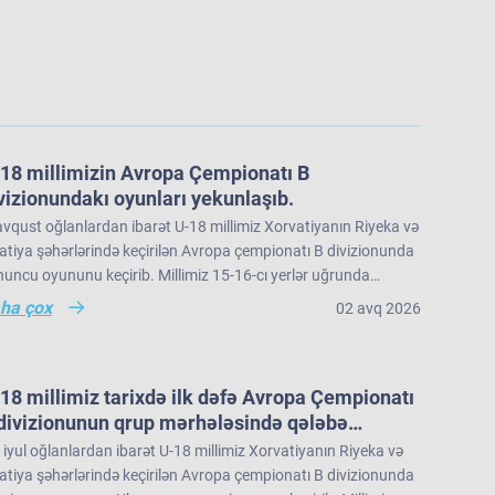
18 millimizin Avropa Çempionatı B
vizionundakı oyunları yekunlaşıb.
vqust oğlanlardan ibarət U-18 millimiz Xorvatiyanın Riyeka və
tiya şəhərlərində keçirilən Avropa çempionatı B divizionunda
uncu oyununu keçirib. Millimiz 15-16-cı yerlər uğrunda
üşdə İslandiya seçməsinə 73:91 hesabı ilə məğlub olub və
ha çox
02 avq 2026
ropa çempionatı B divizionunu 22 komanda arasında 16-cı
rada tamamlayıb.
18 millimiz tarixdə ilk dəfə Avropa Çempionatı
divizionunun qrup mərhələsində qələbə
zanıb.
iyul oğlanlardan ibarət U-18 millimiz Xorvatiyanın Riyeka və
tiya şəhərlərində keçirilən Avropa çempionatı B divizionunda