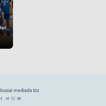
undakı yekun mövqeləri də aydın sübut edir. Belə ki, qrupdakı
güclü rəqibimiz olan İsveç millisi çempionatın bürünc
allarına sahib çıxıb. Digər rəqibimiz İrlandiya komandası pley-
 mərhələsini uğurla keçərək yarışın 5-cisi olub. Şimali
kedoniya yığması isə ilk onluqda qərarlaşaraq çempionatı 9-
sırada bitirib. Millimiz çempionat boyu göstərdiyi əzmkar oyun
fəri
yəsində ümumi sıralamada düz 10 ölkəni geridə qoymağı
arıb. Basketbolçularımız turnir cədvəlində Niderland, İsveçrə,
r, Gürcüstan, Danimarka, Estoniya, Slovakiya, Ermənistan,
aniya və Kosovo kimi komandaları üstəliyə bilib. ​Belə bir
gin rəqabət mühitində qazanılan 11-ci yer gənc
sketbolçularımız üçün həm böyük beynəlxalq təcrübə, həm də
ləcək turnirlərdə daha böyük uğurlar qazanmaq üçün möhkəm
 bünövrə deməkdir.
18 millimizin Avropa Çempionatı B
vizionundakı oyunları yekunlaşıb.
vqust oğlanlardan ibarət U-18 millimiz Xorvatiyanın Riyeka və
tiya şəhərlərində keçirilən Avropa çempionatı B divizionunda
Sosial mediada biz
uncu oyununu keçirib. Millimiz 15-16-cı yerlər uğrunda
üşdə İslandiya seçməsinə 73:91 hesabı ilə məğlub olub və
ha çox
02 avq 2026
ropa çempionatı B divizionunu 22 komanda arasında 16-cı