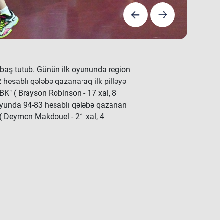
 baş tutub. Günün ilk oyununda region
2 hesablı qələbə qazanaraq ilk pilləyə
 BK" ( Brayson Robinson - 17 xal, 8
b oyunda 94-83 hesablı qələbə qazanan
 ( Deymon Makdouel - 21 xal, 4