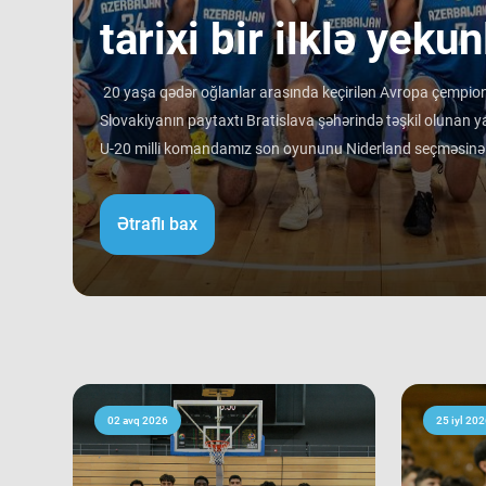
tarixi bir ilklə yekun
20 yaşa qədər oğlanlar arasında keçirilən Avropa çempiona
Slovakiyanın paytaxtı Bratislava şəhərində təşkil olunan ya
U-20 milli komandamız son oyununu Niderland seçməsinə qa
rəqibinə qalib gəlib. Avropa çempionatı B divizionunda i
ortalamasına görə 3 ən gənc kollektivdən biri olan millimiz
Ətraflı bax
Bu nəticə Azərbaycan basketbol tarixində bir ilk kimi də st
tam mərkəzində qərarlaşmaq adi bir nəticə kimi görünsə 
ağırlığı və rəqiblərin səviyyəsi bu nəticənin adi bir nəticə 
mərhələsində qarşılaşdığımız komandaların çempionatın 
sübut edir. Belə ki, qrupdakı ən güclü rəqibimiz olan İsveç
medallarına sahib çıxıb. Digər rəqibimiz İrlandiya komanda
keçərək yarışın 5-cisi olub. Şimali Makedoniya yığması isə
02 avq 2026
25 iyl 202
9-cu sırada bitirib. Millimiz çempionat boyu göstərdiyi 
sıralamada düz 10 ölkəni geridə qoymağı bacarıb. Basketb