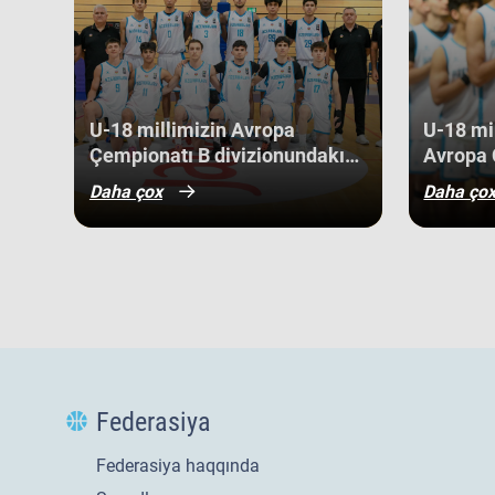
Niderland, İsveçrə, Kipr, Gürcüstan, Danimarka, Estoniya,
Kosovo kimi komandaları üstəliyə bilib. ​Belə bir gərgin rə
gənc basketbolçularımız üçün həm böyük beynəlxalq təcrü
böyük uğurlar qazanmaq üçün möhkəm bir bünövrə demək
U-18 millimizin Avropa
U-18 mil
Çempionatı B divizionundakı
Avropa 
oyunları yekunlaşıb.
divizio
Daha çox
Daha ço
qələbə 
Federasiya
Federasiya haqqında