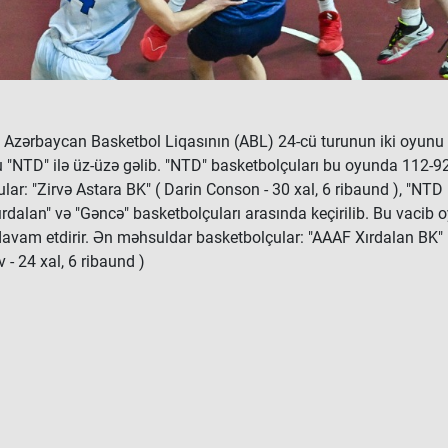
Azərbaycan Basketbol Liqasının (ABL) 24-cü turunun iki oyunu
bu "NTD" ilə üz-üzə gəlib. "NTD" basketbolçuları bu oyunda 112-9
ar: "Zirvə Astara BK" ( Darin Conson - 30 xal, 6 ribaund ), "NTD
rdalan" və "Gəncə" basketbolçuları arasında keçirilib. Bu vaci
 davam etdirir. Ən məhsuldar basketbolçular: "AAAF Xırdalan BK"
- 24 xal, 6 ribaund )