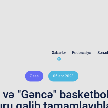
Xəbərlər
Federasiya
Sənəd
Federasiya haqqında
Əsas
05 apr 2023
 və "Gəncə" basketbol
uru qalib tamamlayıbl