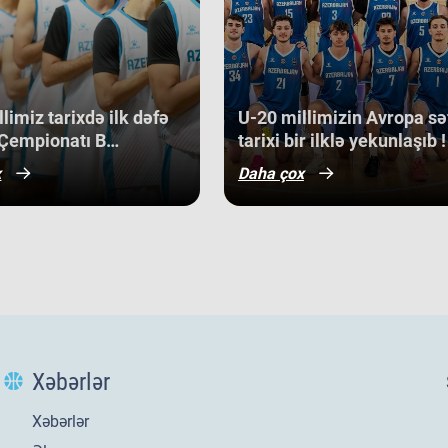
 Slovakiya, Ermənistan, Albaniya və
son
ən 
qabət mühitində qazanılan 11-ci yer
med
bə, həm də gələcək turnirlərdə daha
off
dir.
Ma
cu 
limiz tarixdə ilk dəfə
​U-20 millimizin Avropa sə
sa
Çempionatı B
tarixi bir ilklə yekunlaşıb !
bac
nunun qrup mərhələsində
x
Daha çox
Kip
qazanıb.
Alb
gər
ba
gə
bir
U-
di
3 a
Opa
Xəbərlər
son
gör
Da
Xəbərlər
Av