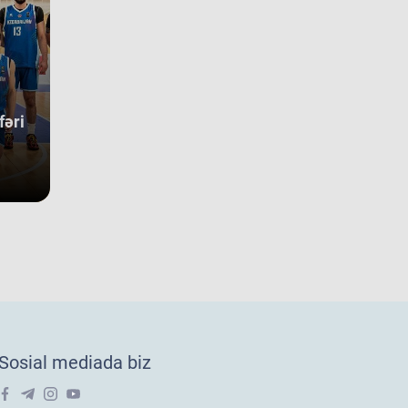
undakı yekun mövqeləri də aydın sübut edir. Belə ki, qrupdakı
güclü rəqibimiz olan İsveç millisi çempionatın bürünc
allarına sahib çıxıb. Digər rəqibimiz İrlandiya komandası pley-
 mərhələsini uğurla keçərək yarışın 5-cisi olub. Şimali
kedoniya yığması isə ilk onluqda qərarlaşaraq çempionatı 9-
sırada bitirib. Millimiz çempionat boyu göstərdiyi əzmkar oyun
fəri
yəsində ümumi sıralamada düz 10 ölkəni geridə qoymağı
arıb. Basketbolçularımız turnir cədvəlində Niderland, İsveçrə,
r, Gürcüstan, Danimarka, Estoniya, Slovakiya, Ermənistan,
aniya və Kosovo kimi komandaları üstəliyə bilib. ​Belə bir
gin rəqabət mühitində qazanılan 11-ci yer gənc
sketbolçularımız üçün həm böyük beynəlxalq təcrübə, həm də
ləcək turnirlərdə daha böyük uğurlar qazanmaq üçün möhkəm
 bünövrə deməkdir.
18 millimizin Avropa Çempionatı B
vizionundakı oyunları yekunlaşıb.
vqust oğlanlardan ibarət U-18 millimiz Xorvatiyanın Riyeka və
tiya şəhərlərində keçirilən Avropa çempionatı B divizionunda
Sosial mediada biz
uncu oyununu keçirib. Millimiz 15-16-cı yerlər uğrunda
üşdə İslandiya seçməsinə 73:91 hesabı ilə məğlub olub və
ha çox
02 avq 2026