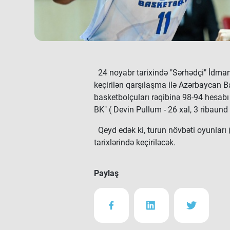
24 noyabr tarixində "Sərhədçi" İdman
keçirilən qarşılaşma ilə Azərbaycan B
basketbolçuları rəqibinə 98-94 hesabı
BK" ( Devin Pullum - 26 xal, 3 ribaund 
Qeyd edək ki, turun növbəti oyunları (
tarixlərində keçiriləcək.
Paylaş