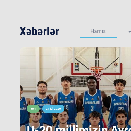
Xəbərlər
Hamısı
Yeni
21 iyl 2026
​U-20 millimizin Avr