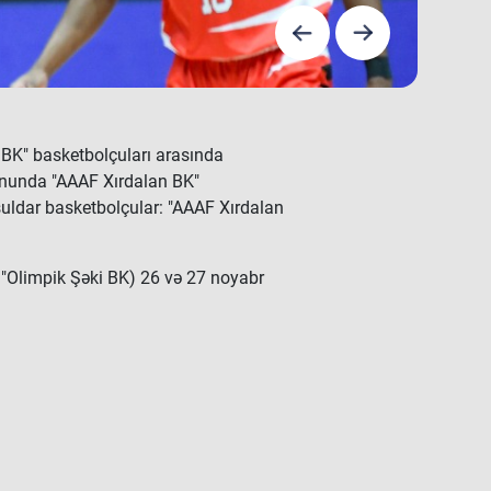
 BK" basketbolçuları arasında
yununda "AAAF Xırdalan BK"
suldar basketbolçular: "AAAF Xırdalan
- "Olimpik Şəki BK) 26 və 27 noyabr