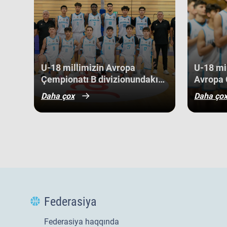
Niderland, İsveçrə, Kipr, Gürcüstan, Danimarka, Estoniya,
Kosovo kimi komandaları üstəliyə bilib. ​Belə bir gərgin rə
gənc basketbolçularımız üçün həm böyük beynəlxalq təcrü
böyük uğurlar qazanmaq üçün möhkəm bir bünövrə demək
U-18 millimizin Avropa
U-18 mil
Çempionatı B divizionundakı
Avropa 
oyunları yekunlaşıb.
divizio
Daha çox
Daha ço
qələbə 
Federasiya
Federasiya haqqında