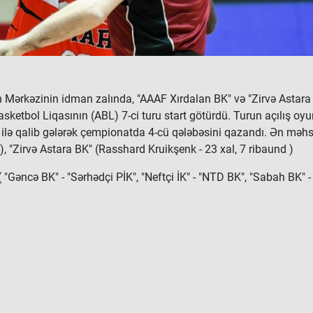
 Mərkəzinin idman zalında, "AAAF Xırdalan BK" və "Zirvə Astara
asketbol Liqasının (ABL) 7-ci turu start götürdü. Turun açılış o
 ilə qalib gələrək çempionatda 4-cü qələbəsini qazandı. Ən məh
), "Zirvə Astara BK" (Rasshard Kruikşenk - 23 xal, 7 ribaund )
 "Gəncə BK" - "Sərhədçi PİK", "Neftçi İK" - "NTD BK", "Sabah BK" 