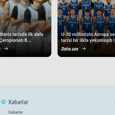
 Slovakiya, Ermənistan, Albaniya və
son
ən 
qabət mühitində qazanılan 11-ci yer
med
bə, həm də gələcək turnirlərdə daha
off
dir.
Ma
cu 
limiz tarixdə ilk dəfə
​U-20 millimizin Avropa sə
sa
Çempionatı B
tarixi bir ilklə yekunlaşıb !
bac
nunun qrup mərhələsində
x
Daha çox
Kip
qazanıb.
Alb
gər
ba
gə
bir
U-
di
3 a
Opa
Xəbərlər
son
gör
Da
Xəbərlər