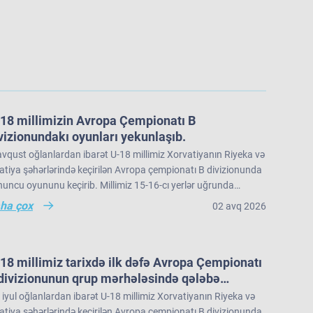
18 millimizin Avropa Çempionatı B
vizionundakı oyunları yekunlaşıb.
vqust oğlanlardan ibarət U-18 millimiz Xorvatiyanın Riyeka və
tiya şəhərlərində keçirilən Avropa çempionatı B divizionunda
uncu oyununu keçirib. Millimiz 15-16-cı yerlər uğrunda
üşdə İslandiya seçməsinə 73:91 hesabı ilə məğlub olub və
ha çox
02 avq 2026
ropa çempionatı B divizionunu 22 komanda arasında 16-cı
rada tamamlayıb.
18 millimiz tarixdə ilk dəfə Avropa Çempionatı
divizionunun qrup mərhələsində qələbə
zanıb.
iyul oğlanlardan ibarət U-18 millimiz Xorvatiyanın Riyeka və
tiya şəhərlərində keçirilən Avropa çempionatı B divizionunda