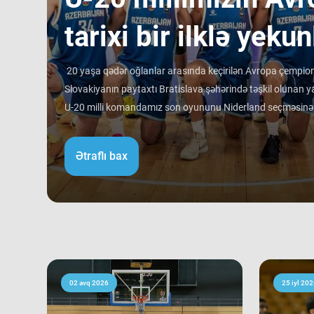
tarixi bir ilklə yekun
20 yaşa qədər oğlanlar arasında keçirilən Avropa çempiona
Slovakiyanın paytaxtı Bratislava şəhərində təşkil olunan ya
U-20 milli komandamız son oyununu Niderland seçməsinə qa
rəqibinə qalib gəlib. Avropa çempionatı B divizionunda i
ortalamasına görə 3 ən gənc kollektivdən biri olan millimiz
Ətraflı bax
Bu nəticə Azərbaycan basketbol tarixində bir ilk kimi də st
tam mərkəzində qərarlaşmaq adi bir nəticə kimi görünsə 
ağırlığı və rəqiblərin səviyyəsi bu nəticənin adi bir nəticə 
mərhələsində qarşılaşdığımız komandaların çempionatın 
sübut edir. Belə ki, qrupdakı ən güclü rəqibimiz olan İsveç
medallarına sahib çıxıb. Digər rəqibimiz İrlandiya komanda
keçərək yarışın 5-cisi olub. Şimali Makedoniya yığması isə
02 avq 2026
25 iyl 202
9-cu sırada bitirib. Millimiz çempionat boyu göstərdiyi 
sıralamada düz 10 ölkəni geridə qoymağı bacarıb. Basketb