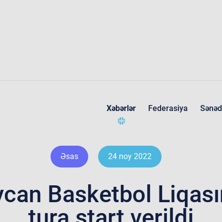
Xəbərlər
Federasiya
Sənəd
Federasiya haqqında
Əsas
24 noy 2022
can Basketbol Liqası
tura start verildi