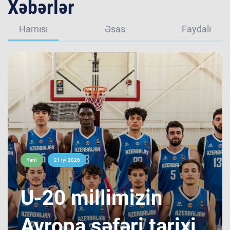
Xəbərlər
Hamısı
Əsas
Faydalı
Yeni
21 iyl 2026
​U-20 millimizin
Avropa səfəri tarixi