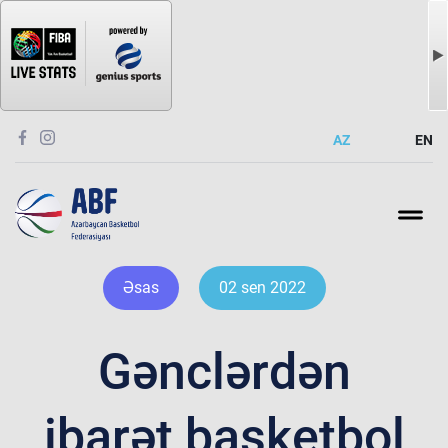
AZ
EN
Əsas
02 sen 2022
Gənclərdən
ibarət basketbol