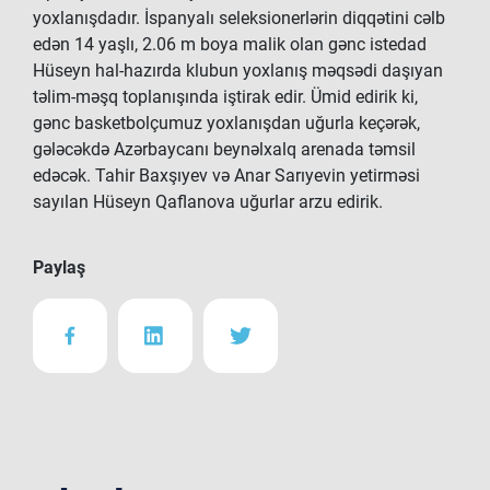
yoxlanışdadır. İspanyalı seleksionerlərin diqqətini cəlb
edən 14 yaşlı, 2.06 m boya malik olan gənc istedad
Hüseyn hal-hazırda klubun yoxlanış məqsədi daşıyan
təlim-məşq toplanışında iştirak edir. Ümid edirik ki,
gənc basketbolçumuz yoxlanışdan uğurla keçərək,
gələcəkdə Azərbaycanı beynəlxalq arenada təmsil
edəcək. Tahir Baxşıyev və Anar Sarıyevin yetirməsi
sayılan Hüseyn Qaflanova uğurlar arzu edirik.
Paylaş