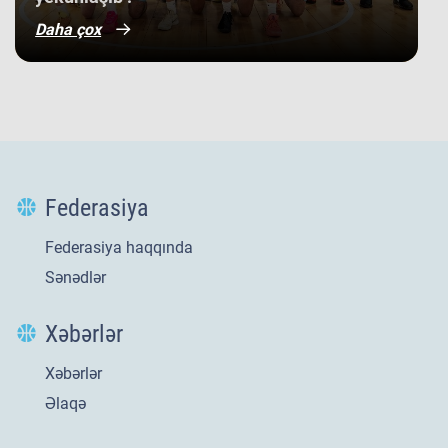
Daha çox
Federasiya
Federasiya haqqında
Sənədlər
Xəbərlər
Xəbərlər
Yeni
21 iyl 2026
Əlaqə
​U-20 millimizin