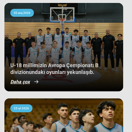
kollektivdən biri olan millimiz,
çempionatı 11-ci pillədə başa vurub.
Bu nəticə Azərbaycan basketbol
02 avq 2026
tarixində bir ilk kimi də statistikaya
düşüb. İlk baxışda yarışın tam
mərkəzində qərarlaşmaq adi bir
nəticə kimi görünsə də,
komandamızın yer aldığı qrupun
ağırlığı və rəqiblərin səviyyəsi bu
nəticənin adi bir nəticə olmadığını
göstərir. Bunu qrup mərhələsində
qarşılaşdığımız komandaların
çempionatın sonundakı yekun
U-18 millimizin Avropa Çempionatı B
mövqeləri də aydın sübut edir. Belə ki,
divizionundakı oyunları yekunlaşıb.
qrupdakı ən güclü rəqibimiz olan
İsveç millisi çempionatın bürünc
Daha çox
medallarına sahib çıxıb. Digər
rəqibimiz İrlandiya komandası pley-
off mərhələsini uğurla keçərək yarışın
5-cisi olub. Şimali Makedoniya
yığması isə ilk onluqda qərarlaşaraq
çempionatı 9-cu sırada bitirib.
25 iyl 2026
Millimiz çempionat boyu göstərdiyi
əzmkar oyun sayəsində ümumi
sıralamada düz 10 ölkəni geridə
qoymağı bacarıb. Basketbolçularımız