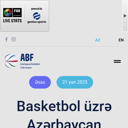
AZ
EN
Əsas
21 yan 2025
Basketbol üzrə
Azərbaycan