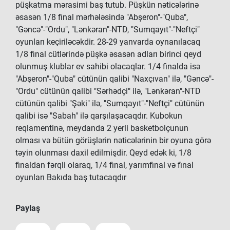
püşkatma mərasimi baş tutub. Püşkün nəticələrinə
əsasən 1/8 final mərhələsində "Abşeron"-"Quba",
"Gəncə"-"Ordu", "Lənkəran"-NTD, "Sumqayıt"-"Neftçi"
oyunları keçiriləcəkdir. 28-29 yanvarda oynanılacaq
1/8 final cütlərində püşkə əsasən adları birinci qeyd
olunmuş klublar ev sahibi olacaqlar. 1/4 finalda isə
"Abşeron"-"Quba" cütünün qalibi "Naxçıvan" ilə, "Gəncə"-
"Ordu" cütünün qalibi "Sərhədçi" ilə, "Lənkəran"-NTD
cütünün qalibi "Şəki" ilə, "Sumqayıt"-"Neftçi" cütünün
qalibi isə "Sabah" ilə qarşılaşacaqdır. Kubokun
reqlamentinə, meydanda 2 yerli basketbolçunun
olması və bütün görüşlərin nəticələrinin bir oyuna görə
təyin olunması daxil edilmişdir. Qeyd edək ki, 1/8
finaldan fərqli olaraq, 1/4 final, yarımfinal və final
oyunları Bakıda baş tutacaqdır
Paylaş