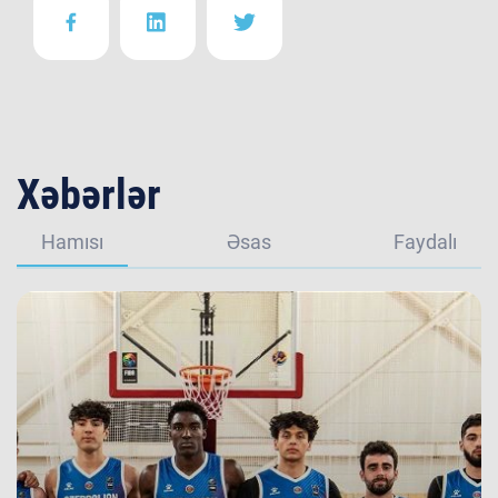
Xəbərlər
Hamısı
Əsas
Faydalı