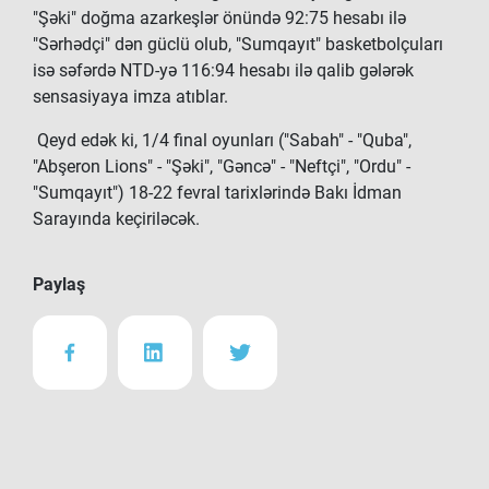
"Şəki" doğma azarkeşlər önündə 92:75 hesabı ilə
"Sərhədçi" dən güclü olub, "Sumqayıt" basketbolçuları
isə səfərdə NTD-yə 116:94 hesabı ilə qalib gələrək
sensasiyaya imza atıblar.
Qeyd edək ki, 1/4 final oyunları ("Sabah" - "Quba",
"Abşeron Lions" - "Şəki", "Gəncə" - "Neftçi", "Ordu" -
"Sumqayıt") 18-22 fevral tarixlərində Bakı İdman
Sarayında keçiriləcək.
Paylaş