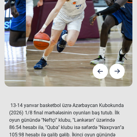
13-14 yanvar basketbol üzrə Azərbaycan Kubokunda
(2026) 1/8 final mərhələsinin oyunları baş tutub. İlk
oyun günündə "Neftçi" klubu, "Lənkəran" üzərində
86:54 hesabı ilə, "Quba" klubu isə səfərdə "Naxçıvan"a
105:98 hesabı ilə qalib gəlib. İkinci oyun günündə