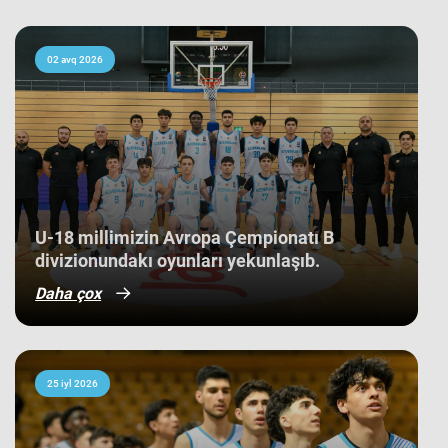
ortalamasına görə 3 ən gənc
kollektivdən biri olan millimiz,
çempionatı 11-ci pillədə başa vurub.
Bu nəticə Azərbaycan basketbol
02 avq 2026
tarixində bir ilk kimi də statistikaya
düşüb. İlk baxışda yarışın tam
mərkəzində qərarlaşmaq adi bir
nəticə kimi görünsə də,
komandamızın yer aldığı qrupun
ağırlığı və rəqiblərin səviyyəsi bu
nəticənin adi bir nəticə olmadığını
göstərir. Bunu qrup mərhələsində
qarşılaşdığımız komandaların
çempionatın sonundakı yekun
U-18 millimizin Avropa Çempionatı B
mövqeləri də aydın sübut edir. Belə ki,
divizionundakı oyunları yekunlaşıb.
qrupdakı ən güclü rəqibimiz olan
İsveç millisi çempionatın bürünc
Daha çox
medallarına sahib çıxıb. Digər
rəqibimiz İrlandiya komandası pley-
off mərhələsini uğurla keçərək yarışın
5-cisi olub. Şimali Makedoniya
yığması isə ilk onluqda qərarlaşaraq
çempionatı 9-cu sırada bitirib.
25 iyl 2026
Millimiz çempionat boyu göstərdiyi
əzmkar oyun sayəsində ümumi
sıralamada düz 10 ölkəni geridə