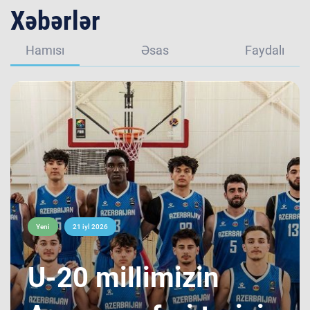
Xəbərlər
Hamısı
Əsas
Faydalı
Yeni
21 iyl 2026
​U-20 millimizin