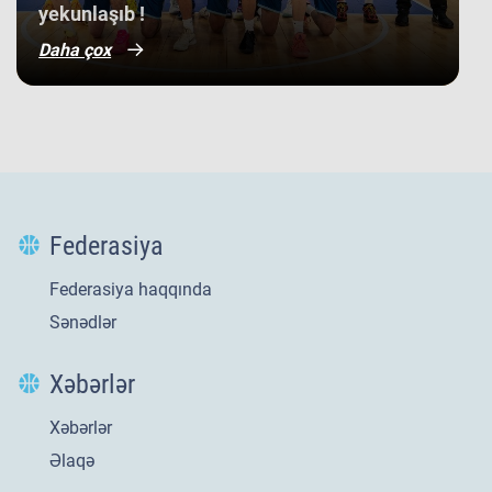
yekunlaşıb !
Daha çox
Federasiya
Federasiya haqqında
Sənədlər
Xəbərlər
Xəbərlər
Yeni
21 iyl 2026
Əlaqə