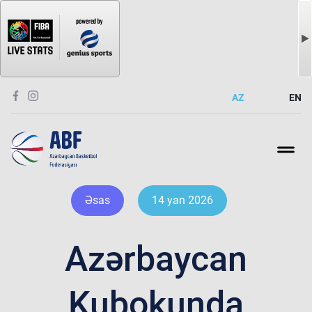
AZ
EN
Əsas
14 yan 2026
Azərbaycan
Kubokunda