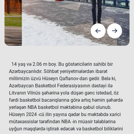
14 yaş və 2.06 m boy. Bu göstəricilərin sahibi bir
Azərbaycanlıdır. Söhbət yeniyetmələrdən ibarət
millimizin üzvü Hüseyn Qaflanov-dan gedir. Belə ki,
Azərbaycan Basketbol Federasiyasının dəstəyi ilə
Litvanın Vilnüs şəhərinə yola düşən gənc istedad, öz
fərdi basketbol bacarıqlarına görə artıq həmin şəhərdə
yerləşən NBA basketbol məktəbinə qəbul olunub.
Hüseyn 2024 -cü ilin yayına qədər bu məktəbdə xarici
mütəxəssislər tərəfindən NBA -in müasir tələblərinə
uyğun məşqlərdə iştirak edəcək və basketbol biliklərini