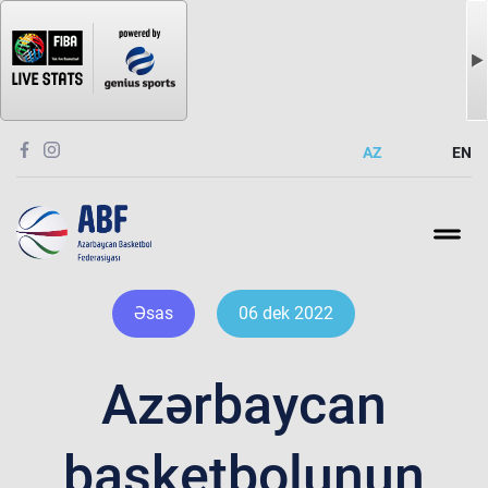
AZ
EN
Əsas
06 dek 2022
Azərbaycan
basketbolunun