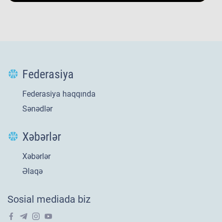
Federasiya
Federasiya haqqında
Sənədlər
Xəbərlər
Xəbərlər
Yeni
21 iyl 2026
Əlaqə
​U-20 millimizin
Sosial mediada biz
Avropa səfəri tarixi