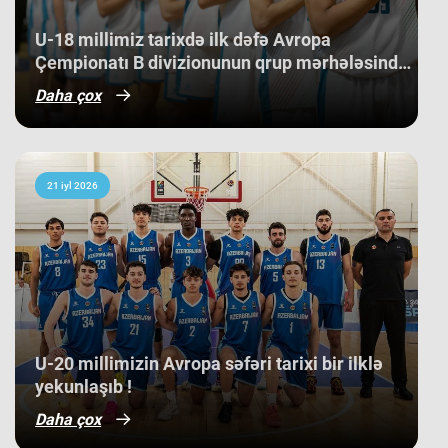
bilib. ​Belə bir gərgin rəqabət
mühitində qazanılan 11-ci yer gənc
U-18 millimiz tarixdə ilk dəfə Avropa
basketbolçularımız üçün həm böyük
Çempionatı B divizionunun qrup mərhələsində
beynəlxalq təcrübə, həm də gələcək
qələbə qazanıb.
turnirlərdə daha böyük uğurlar
Daha çox
qazanmaq üçün möhkəm bir
bünövrə deməkdir.
21 iyl 2026
​U-20 millimizin Avropa səfəri tarixi bir ilklə
yekunlaşıb !
Daha çox