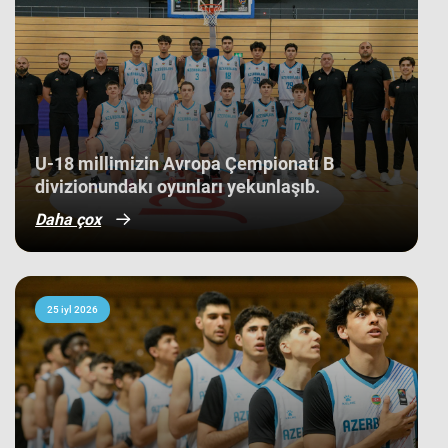
tarixində bir ilk kimi də statistikaya
düşüb. İlk baxışda yarışın tam
mərkəzində qərarlaşmaq adi bir
nəticə kimi görünsə də,
komandamızın yer aldığı qrupun
ağırlığı və rəqiblərin səviyyəsi bu
nəticənin adi bir nəticə olmadığını
göstərir. Bunu qrup mərhələsində
qarşılaşdığımız komandaların
çempionatın sonundakı yekun
U-18 millimizin Avropa Çempionatı B
mövqeləri də aydın sübut edir. Belə ki,
divizionundakı oyunları yekunlaşıb.
qrupdakı ən güclü rəqibimiz olan
İsveç millisi çempionatın bürünc
Daha çox
medallarına sahib çıxıb. Digər
rəqibimiz İrlandiya komandası pley-
off mərhələsini uğurla keçərək yarışın
5-cisi olub. Şimali Makedoniya
yığması isə ilk onluqda qərarlaşaraq
çempionatı 9-cu sırada bitirib.
25 iyl 2026
Millimiz çempionat boyu göstərdiyi
əzmkar oyun sayəsində ümumi
sıralamada düz 10 ölkəni geridə
qoymağı bacarıb. Basketbolçularımız
turnir cədvəlində Niderland, İsveçrə,
Kipr, Gürcüstan, Danimarka, Estoniya,
Slovakiya, Ermənistan, Albaniya və
Kosovo kimi komandaları üstəliyə