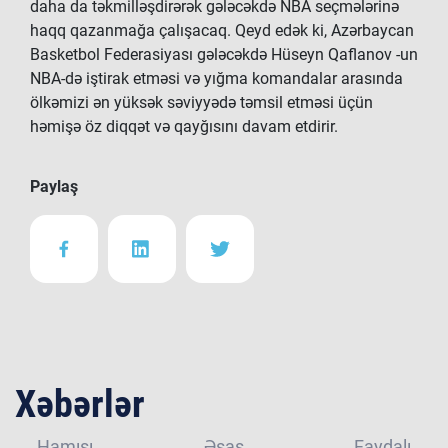
daha da təkmilləşdirərək gələcəkdə NBA seçmələrinə
haqq qazanmağa çalışacaq. Qeyd edək ki, Azərbaycan
Basketbol Federasiyası gələcəkdə Hüseyn Qaflanov -un
NBA-də iştirak etməsi və yığma komandalar arasında
ölkəmizi ən yüksək səviyyədə təmsil etməsi üçün
həmişə öz diqqət və qayğısını davam etdirir.
Paylaş
Xəbərlər
Hamısı
Əsas
Faydalı