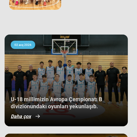
komandamız son oyununu Niderland
seçməsinə qarşı keçirib və 66:60
hesabı ilə rəqibinə qalib gəlib. Avropa
çempionatı B divizionunda iştirak
edən 21 komanda arasında yaş
ortalamasına görə 3 ən gənc
kollektivdən biri olan millimiz,
çempionatı 11-ci pillədə başa vurub.
Bu nəticə Azərbaycan basketbol
02 avq 2026
tarixində bir ilk kimi də statistikaya
düşüb. İlk baxışda yarışın tam
mərkəzində qərarlaşmaq adi bir
nəticə kimi görünsə də,
komandamızın yer aldığı qrupun
ağırlığı və rəqiblərin səviyyəsi bu
nəticənin adi bir nəticə olmadığını
göstərir. Bunu qrup mərhələsində
qarşılaşdığımız komandaların
çempionatın sonundakı yekun
U-18 millimizin Avropa Çempionatı B
mövqeləri də aydın sübut edir. Belə ki,
divizionundakı oyunları yekunlaşıb.
qrupdakı ən güclü rəqibimiz olan
İsveç millisi çempionatın bürünc
Daha çox
medallarına sahib çıxıb. Digər
rəqibimiz İrlandiya komandası pley-
off mərhələsini uğurla keçərək yarışın
5-cisi olub. Şimali Makedoniya