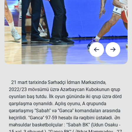
21 mart tarixində Sərhədçi İdman Mərkəzində,
2022/23 mövsümü üzrə Azərbaycan Kubokunun qrup
oyunları baş tutdu. İlk oyun günündə iki qrup üzrə dörd
qarşılaşma oynanıldı. Açılış oyunu, A qrupunda
qərarlaşmış "Sabah" və "Gəncə" komandaları arasında
keçirilidi. "Gəncə" 97-59 hesabı ilə rəqibini üstələdi. Ən
məhsuldar basketbolçular : "Sabah BK" (Udun Osaku -
15 xal, 3 ribaund ), "Gəncə BK" ( Əkbər Məmmədov - 27