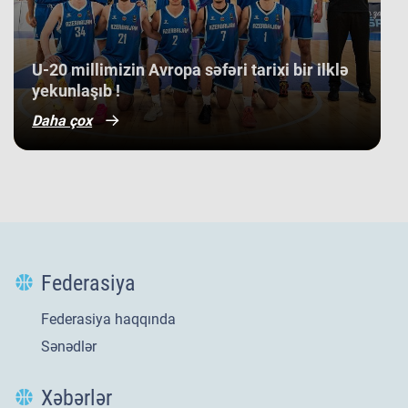
​U-20 millimizin Avropa səfəri tarixi bir ilklə
yekunlaşıb !
Daha çox
Federasiya
Federasiya haqqında
Sənədlər
Xəbərlər