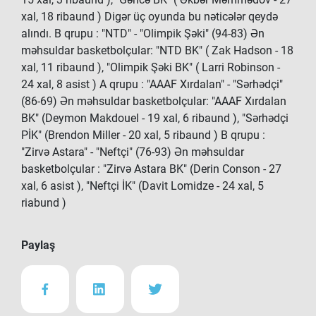
xal, 18 ribaund ) Digər üç oyunda bu nəticələr qeydə
alındı. B qrupu : "NTD" - "Olimpik Şəki" (94-83) Ən
məhsuldar basketbolçular: "NTD BK" ( Zak Hadson - 18
xal, 11 ribaund ), "Olimpik Şəki BK" ( Larri Robinson -
24 xal, 8 asist ) A qrupu : "AAAF Xırdalan" - "Sərhədçi"
(86-69) Ən məhsuldar basketbolçular: "AAAF Xırdalan
BK" (Deymon Makdouel - 19 xal, 6 ribaund ), "Sərhədçi
PİK" (Brendon Miller - 20 xal, 5 ribaund ) B qrupu :
"Zirvə Astara" - "Neftçi" (76-93) Ən məhsuldar
basketbolçular : "Zirvə Astara BK" (Derin Conson - 27
xal, 6 asist ), "Neftçi İK" (Davit Lomidze - 24 xal, 5
riabund )
Paylaş