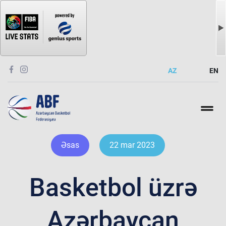
AZ
EN
Əsas
22 mar 2023
Basketbol üzrə
Azərbaycan