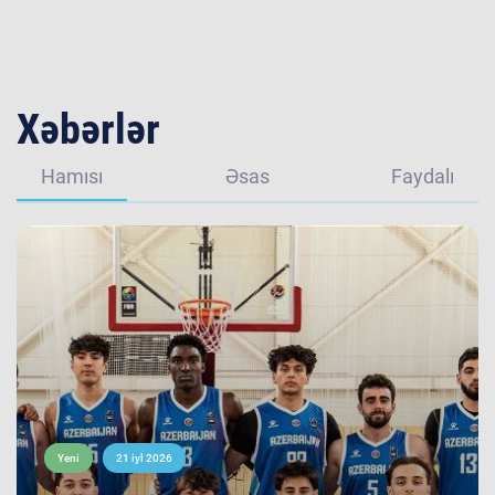
Xəbərlər
Hamısı
Əsas
Faydalı
Yeni
21 iyl 2026