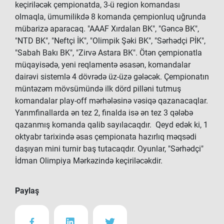
keçiriləcək çempionatda, 3-ü region komandası
olmaqla, ümumilikdə 8 komanda çempionluq uğrunda
mübarizə aparacaq. "AAAF Xırdalan BK", "Gəncə BK",
"NTD BK", "Neftçi İK", "Olimpik Şəki BK", "Sərhədçi PİK",
"Sabah Bakı BK", "Zirvə Astara BK". Ötən çempionatla
müqayisədə, yeni reqlamentə əsasən, komandalar
dairəvi sistemlə 4 dövrədə üz-üzə gələcək. Çempionatın
müntəzəm mövsümündə ilk dörd pilləni tutmuş
komandalar play-off mərhələsinə vəsiqə qazanacaqlar.
Yarımfinallarda ən tez 2, finalda isə ən tez 3 qələbə
qazanmış komanda qalib sayılacaqdır. Qeyd edək ki, 1
oktyabr tarixində əsas çempionata hazırlıq məqsədi
daşıyan mini turnir baş tutacaqdır. Oyunlar, "Sərhədçi"
İdman Olimpiya Mərkəzində keçiriləcəkdir.
Paylaş