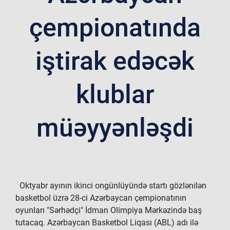
çempionatında
iştirak edəcək
klublar
müəyyənləşdi
Oktyabr ayının ikinci ongünlüyündə startı gözlənilən
basketbol üzrə 28-ci Azərbaycan çempionatının
oyunları "Sərhədçi" İdman Olimpiya Mərkəzində baş
tutacaq. Azərbaycan Basketbol Liqası (ABL) adı ilə