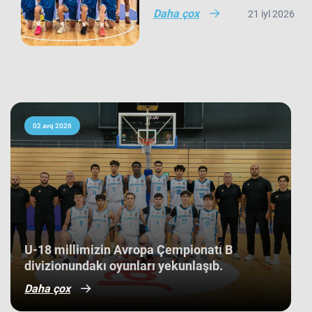
şəhərində təşkil olunan yarışda Anar
Daha çox
21 iyl 2026
Sarıyevin rəhbərlik etdiyi U-20 milli
komandamız son oyununu Niderland
seçməsinə qarşı keçirib və 66:60
hesabı ilə rəqibinə qalib gəlib. Avropa
çempionatı B divizionunda iştirak
edən 21 komanda arasında yaş
ortalamasına görə 3 ən gənc
kollektivdən biri olan millimiz,
çempionatı 11-ci pillədə başa vurub.
Bu nəticə Azərbaycan basketbol
02 avq 2026
tarixində bir ilk kimi də statistikaya
düşüb. İlk baxışda yarışın tam
mərkəzində qərarlaşmaq adi bir
nəticə kimi görünsə də,
komandamızın yer aldığı qrupun
ağırlığı və rəqiblərin səviyyəsi bu
nəticənin adi bir nəticə olmadığını
göstərir. Bunu qrup mərhələsində
qarşılaşdığımız komandaların
çempionatın sonundakı yekun
U-18 millimizin Avropa Çempionatı B
mövqeləri də aydın sübut edir. Belə ki,
divizionundakı oyunları yekunlaşıb.
qrupdakı ən güclü rəqibimiz olan
İsveç millisi çempionatın bürünc
Daha çox
medallarına sahib çıxıb. Digər
rəqibimiz İrlandiya komandası pley-