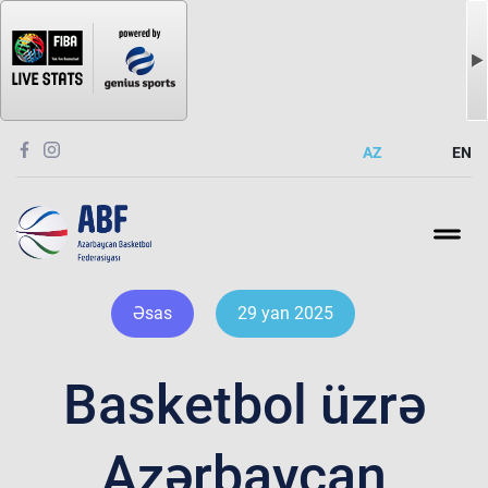
AZ
EN
Əsas
29 yan 2025
Basketbol üzrə
Azərbaycan