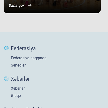
Daha çox
Federasiya
Federasiya haqqında
Sənədlər
Xəbərlər
Xəbərlər
Yeni
21 iyl 2026
Əlaqə
​U-20 millimizin