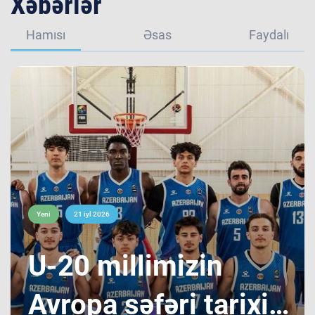
Xəbərlər
Hamısı
Əsas
Faydalı
Yeni
21 iyl 2026
​U-20 millimizin
Avropa səfəri tarixi