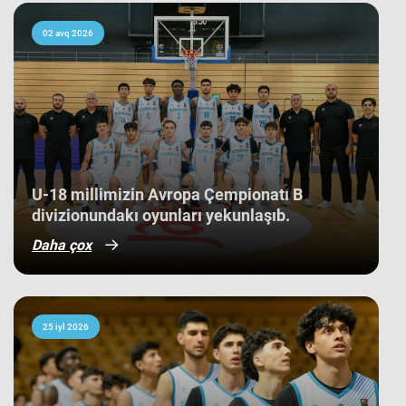
kollektivdən biri olan millimiz,
çempionatı 11-ci pillədə başa vurub.
Bu nəticə Azərbaycan basketbol
02 avq 2026
tarixində bir ilk kimi də statistikaya
düşüb. İlk baxışda yarışın tam
mərkəzində qərarlaşmaq adi bir
nəticə kimi görünsə də,
komandamızın yer aldığı qrupun
ağırlığı və rəqiblərin səviyyəsi bu
nəticənin adi bir nəticə olmadığını
göstərir. Bunu qrup mərhələsində
qarşılaşdığımız komandaların
çempionatın sonundakı yekun
U-18 millimizin Avropa Çempionatı B
mövqeləri də aydın sübut edir. Belə ki,
divizionundakı oyunları yekunlaşıb.
qrupdakı ən güclü rəqibimiz olan
İsveç millisi çempionatın bürünc
Daha çox
medallarına sahib çıxıb. Digər
rəqibimiz İrlandiya komandası pley-
off mərhələsini uğurla keçərək yarışın
5-cisi olub. Şimali Makedoniya
yığması isə ilk onluqda qərarlaşaraq
çempionatı 9-cu sırada bitirib.
25 iyl 2026
Millimiz çempionat boyu göstərdiyi
əzmkar oyun sayəsində ümumi
sıralamada düz 10 ölkəni geridə
qoymağı bacarıb. Basketbolçularımız
turnir cədvəlində Niderland, İsveçrə,