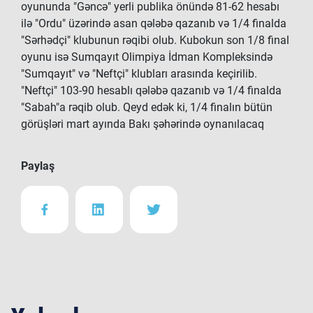
oyununda "Gəncə" yerli publika önündə 81-62 hesabı
ilə "Ordu" üzərində asan qələbə qazanıb və 1/4 finalda
"Sərhədçi" klubunun rəqibi olub. Kubokun son 1/8 final
oyunu isə Sumqayıt Olimpiya İdman Kompleksində
"Sumqayıt" və "Neftçi" klubları arasında keçirilib.
"Neftçi" 103-90 hesablı qələbə qazanıb və 1/4 finalda
"Sabah"a rəqib olub. Qeyd edək ki, 1/4 finalın bütün
görüşləri mart ayında Bakı şəhərində oynanılacaq
Paylaş