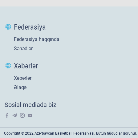
Federasiya
Federasiya haqqında
Sənədlər
Xəbərlər
Xəbərlər
Yeni
21 iyl 2026
Əlaqə
​U-20 millimizin
Sosial mediada biz
Avropa səfəri tarixi
bir ilklə yekunlaşıb !
20 yaşa qədər oğlanlar arasında keçirilən Avropa çempionatı B
Copyright © 2022 Azərbaycan Basketball Federasiyası. Bütün hüquqlar qorunur.