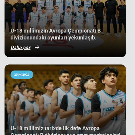
komandamızın yer aldığı qrupun
ağırlığı və rəqiblərin səviyyəsi bu
nəticənin adi bir nəticə olmadığını
göstərir. Bunu qrup mərhələsində
qarşılaşdığımız komandaların
çempionatın sonundakı yekun
U-18 millimizin Avropa Çempionatı B
mövqeləri də aydın sübut edir. Belə ki,
divizionundakı oyunları yekunlaşıb.
qrupdakı ən güclü rəqibimiz olan
İsveç millisi çempionatın bürünc
Daha çox
medallarına sahib çıxıb. Digər
rəqibimiz İrlandiya komandası pley-
off mərhələsini uğurla keçərək yarışın
5-cisi olub. Şimali Makedoniya
yığması isə ilk onluqda qərarlaşaraq
çempionatı 9-cu sırada bitirib.
25 iyl 2026
Millimiz çempionat boyu göstərdiyi
əzmkar oyun sayəsində ümumi
sıralamada düz 10 ölkəni geridə
qoymağı bacarıb. Basketbolçularımız
turnir cədvəlində Niderland, İsveçrə,
Kipr, Gürcüstan, Danimarka, Estoniya,
Slovakiya, Ermənistan, Albaniya və
Kosovo kimi komandaları üstəliyə
bilib. ​Belə bir gərgin rəqabət
mühitində qazanılan 11-ci yer gənc
U-18 millimiz tarixdə ilk dəfə Avropa
basketbolçularımız üçün həm böyük