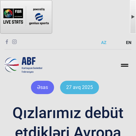
AZ
EN
Əsas
27 avq 2025
Qızlarımız debüt
etdikləri Avropa