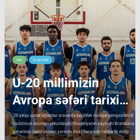
Yeni
21 iyl 2026
​U-20 millimizin
Avropa səfəri tarixi
bir ilklə yekunlaşıb !
20 yaşa qədər oğlanlar arasında keçirilən Avropa çempionatı B
divizionun oyunları yekunlaşıb. Slovakiyanın paytaxtı Bratislava
şəhərində təşkil olunan yarışda Anar Sarıyevin rəhbərlik etdiyi U-
20 milli komandamız son oyununu Niderland seçməsinə qarşı