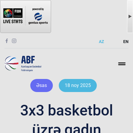
AZ
EN
Əsas
18 noy 2025
3x3 basketbol
üzrə qadın