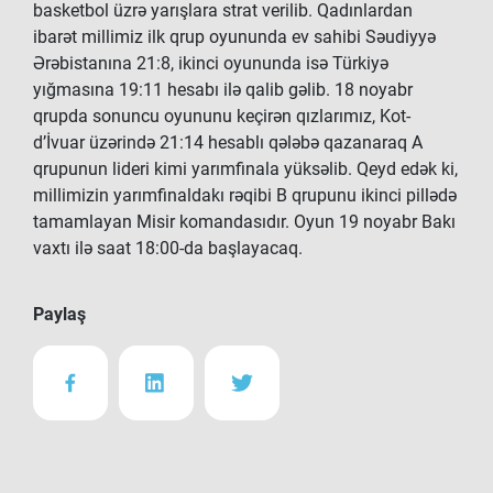
basketbol üzrə yarışlara strat verilib. Qadınlardan
ibarət millimiz ilk qrup oyununda ev sahibi Səudiyyə
Ərəbistanına 21:8, ikinci oyununda isə Türkiyə
yığmasına 19:11 hesabı ilə qalib gəlib. 18 noyabr
qrupda sonuncu oyununu keçirən qızlarımız, Kot-
d’İvuar üzərində 21:14 hesablı qələbə qazanaraq A
qrupunun lideri kimi yarımfinala yüksəlib. Qeyd edək ki,
millimizin yarımfinaldakı rəqibi B qrupunu ikinci pillədə
tamamlayan Misir komandasıdır. Oyun 19 noyabr Bakı
vaxtı ilə saat 18:00-da başlayacaq.
Paylaş