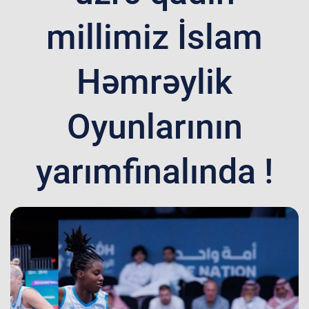
millimiz İslam
Həmrəylik
Oyunlarının
yarımfinalında !