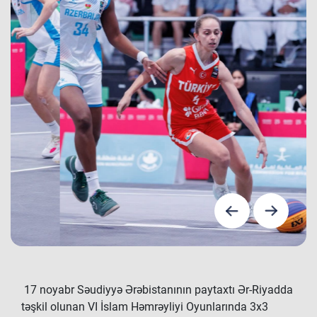
17 noyabr Səudiyyə Ərəbistanının paytaxtı Ər-Riyadda
təşkil olunan VI İslam Həmrəyliyi Oyunlarında 3x3