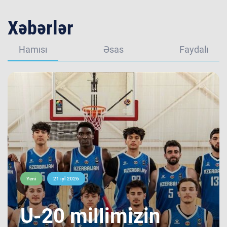
Xəbərlər
Hamısı
Əsas
Faydalı
Yeni
21 iyl 2026
​U-20 millimizin