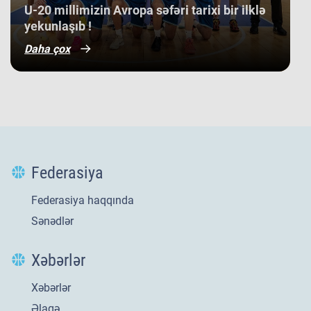
​U-20 millimizin Avropa səfəri tarixi bir ilklə
yekunlaşıb !
Daha çox
Federasiya
Federasiya haqqında
Sənədlər
Xəbərlər
Xəbərlər
Yeni
21 iyl 2026
Əlaqə