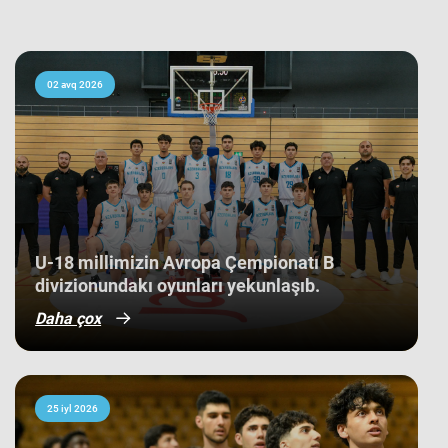
çempionatı B divizionunda iştirak
edən 21 komanda arasında yaş
ortalamasına görə 3 ən gənc
kollektivdən biri olan millimiz,
çempionatı 11-ci pillədə başa vurub.
Bu nəticə Azərbaycan basketbol
02 avq 2026
tarixində bir ilk kimi də statistikaya
düşüb. İlk baxışda yarışın tam
mərkəzində qərarlaşmaq adi bir
nəticə kimi görünsə də,
komandamızın yer aldığı qrupun
ağırlığı və rəqiblərin səviyyəsi bu
nəticənin adi bir nəticə olmadığını
göstərir. Bunu qrup mərhələsində
qarşılaşdığımız komandaların
çempionatın sonundakı yekun
U-18 millimizin Avropa Çempionatı B
mövqeləri də aydın sübut edir. Belə ki,
divizionundakı oyunları yekunlaşıb.
qrupdakı ən güclü rəqibimiz olan
İsveç millisi çempionatın bürünc
Daha çox
medallarına sahib çıxıb. Digər
rəqibimiz İrlandiya komandası pley-
off mərhələsini uğurla keçərək yarışın
5-cisi olub. Şimali Makedoniya
yığması isə ilk onluqda qərarlaşaraq
çempionatı 9-cu sırada bitirib.
25 iyl 2026
Millimiz çempionat boyu göstərdiyi
əzmkar oyun sayəsində ümumi