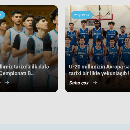
bas
sı pley-off mərhələsini uğurla
yar
 ilk onluqda qərarlaşaraq çempionatı
də,
6
21 iyl 2026
əzmkar oyun sayəsində ümumi
bu 
olçularımız turnir cədvəlində
mə
 Slovakiya, Ermənistan, Albaniya və
son
ən 
qabət mühitində qazanılan 11-ci yer
med
bə, həm də gələcək turnirlərdə daha
off
dir.
Ma
cu 
limiz tarixdə ilk dəfə
​U-20 millimizin Avropa sə
sa
Çempionatı B
tarixi bir ilklə yekunlaşıb !
bac
nunun qrup mərhələsində
x
Daha çox
Kip
qazanıb.
Alb
gər
ba
gə
bir
U-
di