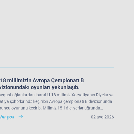
18 millimizin Avropa Çempionatı B
vizionundakı oyunları yekunlaşıb.
vqust oğlanlardan ibarət U-18 millimiz Xorvatiyanın Riyeka və
tiya şəhərlərində keçirilən Avropa çempionatı B divizionunda
uncu oyununu keçirib. Millimiz 15-16-cı yerlər uğrunda
üşdə İslandiya seçməsinə 73:91 hesabı ilə məğlub olub və
ha çox
02 avq 2026
ropa çempionatı B divizionunu 22 komanda arasında 16-cı
rada tamamlayıb.