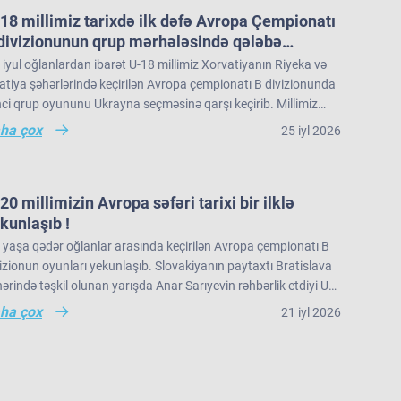
18 millimiz tarixdə ilk dəfə Avropa Çempionatı
divizionunun qrup mərhələsində qələbə
zanıb.
iyul oğlanlardan ibarət U-18 millimiz Xorvatiyanın Riyeka və
tiya şəhərlərində keçirilən Avropa çempionatı B divizionunda
nci qrup oyununu Ukrayna seçməsinə qarşı keçirib. Millimiz
nun ilk hissəsində rəqibə məğlub olsa da, ikinci hissədə
ha çox
25 iyl 2026
yd edək ki, yığmamız qrupda növbəti oyununu 26 iyul Bakı
ridönüş edərək 77:68 hesablı qələbə qazanıb. Görüşün ən
tı ilə saat 12:30-da İslandiya seçməsinə qarşı keçirəcək.
ərli basketbolçusu (MVP) 20 xal, 17 ribaundla millimizin üzvü
nuel Aqbason seçilib. Bu qələbə U-18 millimizin Avropa
-20 millimizin Avropa səfəri tarixi bir ilklə
pionatı B divizinionunda qazandığı ilk qrup qələbəsi kimi də
kunlaşıb !
ixə düşüb.
 yaşa qədər oğlanlar arasında keçirilən Avropa çempionatı B
izionun oyunları yekunlaşıb. Slovakiyanın paytaxtı Bratislava
ərində təşkil olunan yarışda Anar Sarıyevin rəhbərlik etdiyi U-
 milli komandamız son oyununu Niderland seçməsinə qarşı
ha çox
21 iyl 2026
irib və 66:60 hesabı ilə rəqibinə qalib gəlib. Avropa çempionatı
divizionunda iştirak edən 21 komanda arasında yaş
alamasına görə 3 ən gənc kollektivdən biri olan millimiz,
pionatı 11-ci pillədə başa vurub. Bu nəticə Azərbaycan