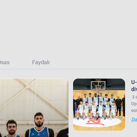
Əsas
Faydalı
U-
di
3 a
Opa
son
gör
Da
Av
sı