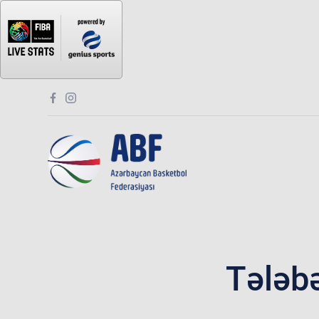
Tələbə