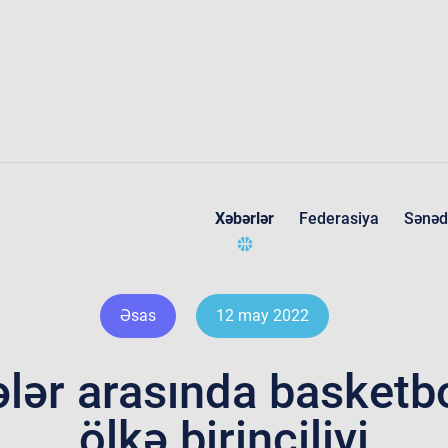
Xəbərlər
Federasiya
Sənəd
Federasiya haqqında
Əsas
12 may 2022
lər arasında basketb
ölkə birinciliyi