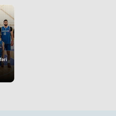
ketbol tarixində bir ilk kimi də statistikaya düşüb. İlk baxışda
ışın tam mərkəzində qərarlaşmaq adi bir nəticə kimi görünsə
 komandamızın yer aldığı qrupun ağırlığı və rəqiblərin səviyyəsi
nəticənin adi bir nəticə olmadığını göstərir. Bunu qrup
rhələsində qarşılaşdığımız komandaların çempionatın
undakı yekun mövqeləri də aydın sübut edir. Belə ki, qrupdakı
güclü rəqibimiz olan İsveç millisi çempionatın bürünc
allarına sahib çıxıb. Digər rəqibimiz İrlandiya komandası pley-
 mərhələsini uğurla keçərək yarışın 5-cisi olub. Şimali
kedoniya yığması isə ilk onluqda qərarlaşaraq çempionatı 9-
sırada bitirib. Millimiz çempionat boyu göstərdiyi əzmkar oyun
fəri
yəsində ümumi sıralamada düz 10 ölkəni geridə qoymağı
arıb. Basketbolçularımız turnir cədvəlində Niderland, İsveçrə,
r, Gürcüstan, Danimarka, Estoniya, Slovakiya, Ermənistan,
aniya və Kosovo kimi komandaları üstəliyə bilib. ​Belə bir
gin rəqabət mühitində qazanılan 11-ci yer gənc
sketbolçularımız üçün həm böyük beynəlxalq təcrübə, həm də
ləcək turnirlərdə daha böyük uğurlar qazanmaq üçün möhkəm
 bünövrə deməkdir.
18 millimizin Avropa Çempionatı B
vizionundakı oyunları yekunlaşıb.