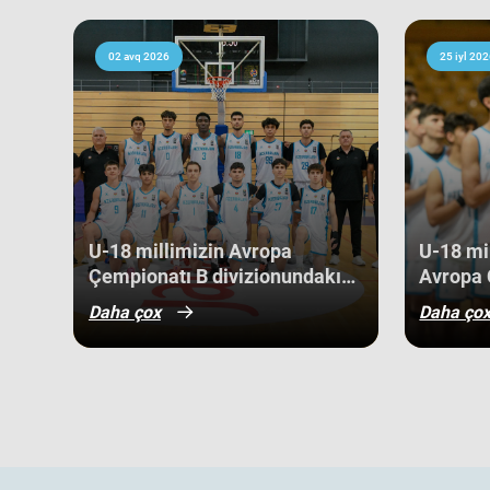
medallarına sahib çıxıb. Digər rəqibimiz İrlandiya komanda
keçərək yarışın 5-cisi olub. Şimali Makedoniya yığması isə
02 avq 2026
25 iyl 202
9-cu sırada bitirib. Millimiz çempionat boyu göstərdiyi 
sıralamada düz 10 ölkəni geridə qoymağı bacarıb. Basketb
Niderland, İsveçrə, Kipr, Gürcüstan, Danimarka, Estoniya,
Kosovo kimi komandaları üstəliyə bilib. ​Belə bir gərgin rə
gənc basketbolçularımız üçün həm böyük beynəlxalq təcrü
böyük uğurlar qazanmaq üçün möhkəm bir bünövrə demək
U-18 millimizin Avropa
U-18 mil
Çempionatı B divizionundakı
Avropa 
oyunları yekunlaşıb.
divizio
Daha çox
Daha ço
qələbə 