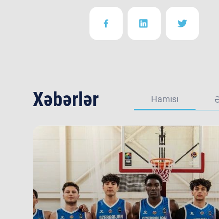
Xəbərlər
Hamısı