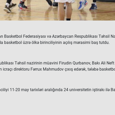
n Basketbol Federasiyası və Azərbaycan Respublikası Təhsil Nazirli
da basketbol üzrə ölkə birinciliyinin açılış mərasimi baş tutdu.
blikası Təhsil nazirinin müavini Firudin Qurbanov, Bakı Ali Nef
icraçı direktoru Fərrux Mahmudov çıxış edərək, tələbə basketbol
ciliyi 11-20 may tarixləri aralığında 24 universitetin iştirakı ilə