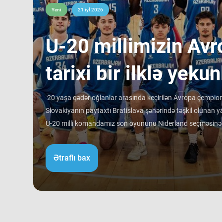
Yeni
21 iyl 2026
​U-20 millimizin Avr
tarixi bir ilklə yekun
20 yaşa qədər oğlanlar arasında keçirilən Avropa çempiona
Slovakiyanın paytaxtı Bratislava şəhərində təşkil olunan ya
U-20 milli komandamız son oyununu Niderland seçməsinə qa
rəqibinə qalib gəlib. Avropa çempionatı B divizionunda i
ortalamasına görə 3 ən gənc kollektivdən biri olan millimiz
Ətraflı bax
Bu nəticə Azərbaycan basketbol tarixində bir ilk kimi də st
tam mərkəzində qərarlaşmaq adi bir nəticə kimi görünsə 
ağırlığı və rəqiblərin səviyyəsi bu nəticənin adi bir nəticə 
mərhələsində qarşılaşdığımız komandaların çempionatın 
sübut edir. Belə ki, qrupdakı ən güclü rəqibimiz olan İsveç