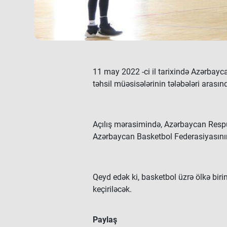
11 may 2022 -ci il tarixində Azərbayca
təhsil müəsisələrinin tələbələri arasın
Açılış mərasimində, Azərbaycan Respu
Azərbaycan Basketbol Federasiyasının 
Qeyd edək ki, basketbol üzrə ölkə birin
keçiriləcək.
Paylaş