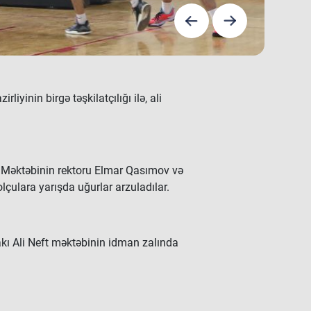
yinin birgə təşkilatçılığı ilə, ali
t Məktəbinin rektoru Elmar Qasımov və
çulara yarışda uğurlar arzuladılar.
 Bakı Ali Neft məktəbinin idman zalında