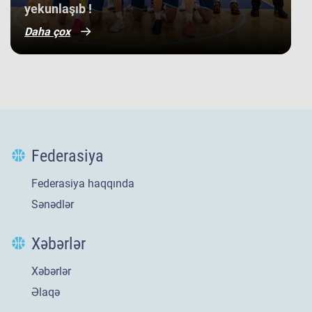
yekunlaşıb !
Daha çox
Federasiya
Federasiya haqqında
Sənədlər
Xəbərlər
Xəbərlər
Yeni
21 iyl 2026
Əlaqə