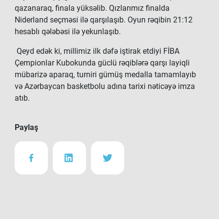
qazanaraq, finala yüksəlib. Qızlarımız finalda
Niderland seçməsi ilə qarşılaşıb. Oyun rəqibin 21:12
hesablı qələbəsi ilə yekunlaşıb.
Qeyd edək ki, millimiz ilk dəfə iştirak etdiyi FİBA
Çempionlar Kubokunda güclü rəqiblərə qarşı layiqli
mübarizə aparaq, turniri gümüş medalla tamamlayıb
və Azərbaycan basketbolu adına tarixi nəticəyə imza
atıb.
Paylaş