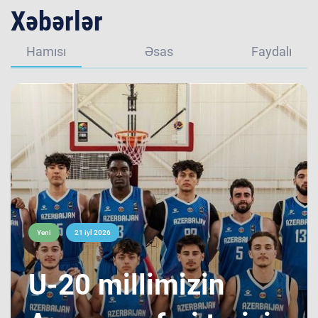
Xəbərlər
Hamısı
Əsas
Faydalı
Yeni
21 iyl 2026
​U-20 millimizin