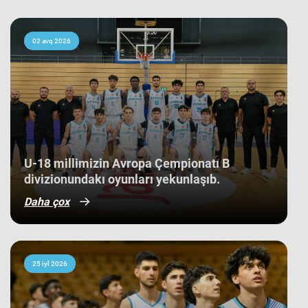
ortalamasına görə 3 ən gənc
kollektivdən biri olan millimiz,
çempionatı 11-ci pillədə başa vurub.
Bu nəticə Azərbaycan basketbol
02 avq 2026
tarixində bir ilk kimi də statistikaya
düşüb. İlk baxışda yarışın tam
mərkəzində qərarlaşmaq adi bir
nəticə kimi görünsə də,
komandamızın yer aldığı qrupun
ağırlığı və rəqiblərin səviyyəsi bu
nəticənin adi bir nəticə olmadığını
göstərir. Bunu qrup mərhələsində
qarşılaşdığımız komandaların
çempionatın sonundakı yekun
U-18 millimizin Avropa Çempionatı B
mövqeləri də aydın sübut edir. Belə ki,
divizionundakı oyunları yekunlaşıb.
qrupdakı ən güclü rəqibimiz olan
İsveç millisi çempionatın bürünc
Daha çox
medallarına sahib çıxıb. Digər
rəqibimiz İrlandiya komandası pley-
off mərhələsini uğurla keçərək yarışın
5-cisi olub. Şimali Makedoniya
yığması isə ilk onluqda qərarlaşaraq
çempionatı 9-cu sırada bitirib.
25 iyl 2026
Millimiz çempionat boyu göstərdiyi
əzmkar oyun sayəsində ümumi
sıralamada düz 10 ölkəni geridə