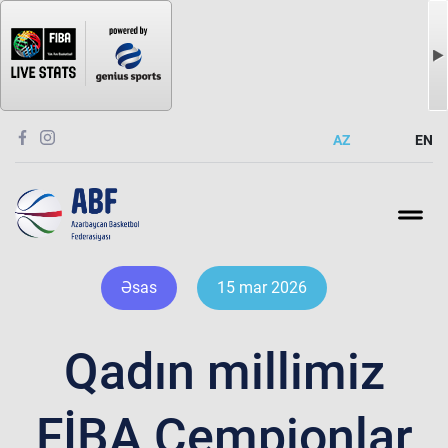
AZ
EN
Əsas
15 mar 2026
Qadın millimiz
FİBA Çempionlar