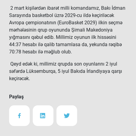
2 mart kişilərdən ibarət milli komandamız, Bakı İdman
Sarayında basketbol üzrə 2029-cu ildə keçiriləcək
Avropa çempionatının (EuroBasket 2029) ilkin seçmə
mərhələsinin qrup oyununda Şimali Makedoniya
yığmasını qəbul edib. Millimiz oyunun ilk hissəsini
44:37 hesabı ilə qalib tamamlasa da, yekunda rəqibə
70:78 hesabı ilə məğlub olub.
Qeyd edək ki, millimiz qrupda son oyunlarını 2 iyul
səfərdə Lüksemburqa, 5 iyul Bakıda İrlandiyaya qarşı
keçirəcək.
Paylaş