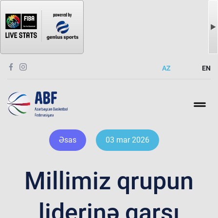
AZ
EN
Əsas
03 mar 2026
Millimiz qrupun
liderinə qarşı