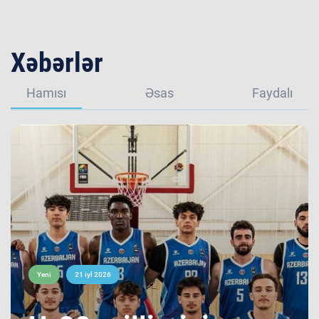
Xəbərlər
Hamısı
Əsas
Faydalı
Yeni
21 iyl 2026