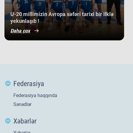
​U-20 millimizin Avropa səfəri tarixi bir ilklə
yekunlaşıb !
Daha çox
Federasiya
Federasiya haqqında
Sənədlər
Xəbərlər
Xəbərlər
Yeni
21 iyl 2026