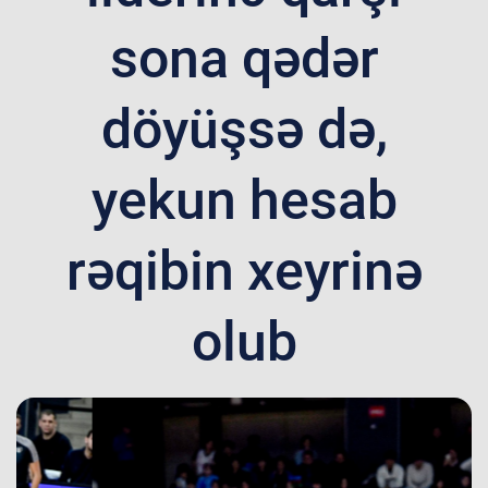
sona qədər
döyüşsə də,
yekun hesab
rəqibin xeyrinə
olub