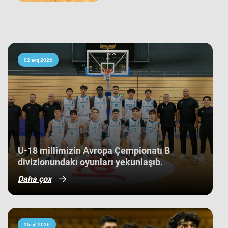
hesabı ilə rəqibinə qalib gəlib. Avropa
çempionatı B divizionunda iştirak
edən 21 komanda arasında yaş
ortalamasına görə 3 ən gənc
kollektivdən biri olan millimiz,
çempionatı 11-ci pillədə başa vurub.
Bu nəticə Azərbaycan basketbol
02 avq 2026
tarixində bir ilk kimi də statistikaya
düşüb. İlk baxışda yarışın tam
mərkəzində qərarlaşmaq adi bir
nəticə kimi görünsə də,
komandamızın yer aldığı qrupun
ağırlığı və rəqiblərin səviyyəsi bu
nəticənin adi bir nəticə olmadığını
göstərir. Bunu qrup mərhələsində
qarşılaşdığımız komandaların
çempionatın sonundakı yekun
U-18 millimizin Avropa Çempionatı B
mövqeləri də aydın sübut edir. Belə ki,
divizionundakı oyunları yekunlaşıb.
qrupdakı ən güclü rəqibimiz olan
İsveç millisi çempionatın bürünc
Daha çox
medallarına sahib çıxıb. Digər
rəqibimiz İrlandiya komandası pley-
off mərhələsini uğurla keçərək yarışın
5-cisi olub. Şimali Makedoniya
yığması isə ilk onluqda qərarlaşaraq
çempionatı 9-cu sırada bitirib.
25 iyl 2026