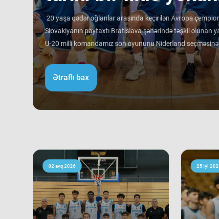
20 yaşa qədər oğlanlar arasında keçirilən Avropa çempiona
Slovakiyanın paytaxtı Bratislava şəhərində təşkil olunan ya
U-20 milli komandamız son oyununu Niderland seçməsinə qa
rəqibinə qalib gəlib. Avropa çempionatı B divizionunda i
ortalamasına görə 3 ən gənc kollektivdən biri olan millimiz
Ətraflı bax
Bu nəticə Azərbaycan basketbol tarixində bir ilk kimi də st
tam mərkəzində qərarlaşmaq adi bir nəticə kimi görünsə 
ağırlığı və rəqiblərin səviyyəsi bu nəticənin adi bir nəticə 
mərhələsində qarşılaşdığımız komandaların çempionatın 
sübut edir. Belə ki, qrupdakı ən güclü rəqibimiz olan İsveç
medallarına sahib çıxıb. Digər rəqibimiz İrlandiya komanda
keçərək yarışın 5-cisi olub. Şimali Makedoniya yığması isə
02 avq 2026
25 iyl 202
9-cu sırada bitirib. Millimiz çempionat boyu göstərdiyi 
sıralamada düz 10 ölkəni geridə qoymağı bacarıb. Basketb
Niderland, İsveçrə, Kipr, Gürcüstan, Danimarka, Estoniya,
Kosovo kimi komandaları üstəliyə bilib. ​Belə bir gərgin rə