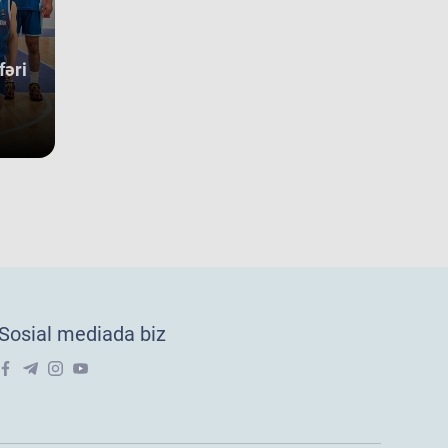
 mərhələsini uğurla keçərək yarışın 5-cisi olub. Şimali
kedoniya yığması isə ilk onluqda qərarlaşaraq çempionatı 9-
sırada bitirib. Millimiz çempionat boyu göstərdiyi əzmkar oyun
fəri
yəsində ümumi sıralamada düz 10 ölkəni geridə qoymağı
arıb. Basketbolçularımız turnir cədvəlində Niderland, İsveçrə,
r, Gürcüstan, Danimarka, Estoniya, Slovakiya, Ermənistan,
aniya və Kosovo kimi komandaları üstəliyə bilib. ​Belə bir
gin rəqabət mühitində qazanılan 11-ci yer gənc
sketbolçularımız üçün həm böyük beynəlxalq təcrübə, həm də
ləcək turnirlərdə daha böyük uğurlar qazanmaq üçün möhkəm
 bünövrə deməkdir.
18 millimizin Avropa Çempionatı B
vizionundakı oyunları yekunlaşıb.
vqust oğlanlardan ibarət U-18 millimiz Xorvatiyanın Riyeka və
tiya şəhərlərində keçirilən Avropa çempionatı B divizionunda
Sosial mediada biz
uncu oyununu keçirib. Millimiz 15-16-cı yerlər uğrunda
üşdə İslandiya seçməsinə 73:91 hesabı ilə məğlub olub və
ha çox
02 avq 2026
ropa çempionatı B divizionunu 22 komanda arasında 16-cı
rada tamamlayıb.