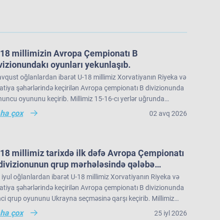
18 millimizin Avropa Çempionatı B
vizionundakı oyunları yekunlaşıb.
vqust oğlanlardan ibarət U-18 millimiz Xorvatiyanın Riyeka və
tiya şəhərlərində keçirilən Avropa çempionatı B divizionunda
uncu oyununu keçirib. Millimiz 15-16-cı yerlər uğrunda
üşdə İslandiya seçməsinə 73:91 hesabı ilə məğlub olub və
ha çox
02 avq 2026
ropa çempionatı B divizionunu 22 komanda arasında 16-cı
rada tamamlayıb.
18 millimiz tarixdə ilk dəfə Avropa Çempionatı
divizionunun qrup mərhələsində qələbə
zanıb.
iyul oğlanlardan ibarət U-18 millimiz Xorvatiyanın Riyeka və
tiya şəhərlərində keçirilən Avropa çempionatı B divizionunda
nci qrup oyununu Ukrayna seçməsinə qarşı keçirib. Millimiz
nun ilk hissəsində rəqibə məğlub olsa da, ikinci hissədə
ha çox
25 iyl 2026
yd edək ki, yığmamız qrupda növbəti oyununu 26 iyul Bakı