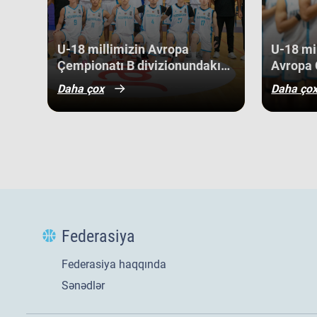
gənc basketbolçularımız üçün həm böyük beynəlxalq təcrü
böyük uğurlar qazanmaq üçün möhkəm bir bünövrə demək
U-18 millimizin Avropa
U-18 mil
Çempionatı B divizionundakı
Avropa 
oyunları yekunlaşıb.
divizio
Daha çox
Daha ço
qələbə 
Federasiya
Federasiya haqqında
Sənədlər
Yeni
21 iyl 2026