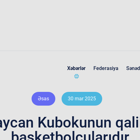
Xəbərlər
Federasiya
Sənəd
Federasiya haqqında
Əsas
30 mar 2025
aycan Kubokunun qali
basketbolçularıdır