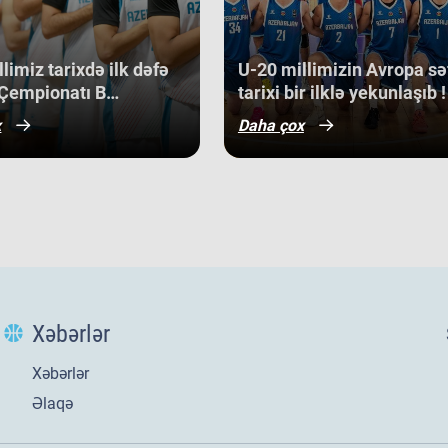
bə, həm də gələcək turnirlərdə daha
off
dir.
Ma
cu 
limiz tarixdə ilk dəfə
​U-20 millimizin Avropa sə
sa
Çempionatı B
tarixi bir ilklə yekunlaşıb !
bac
nunun qrup mərhələsində
x
Daha çox
Kip
qazanıb.
Alb
gər
ba
gə
bir
U-
di
3 a
Opa
Xəbərlər
son
gör
Da
Xəbərlər
Av
Əlaqə
sı