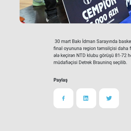
30 mart Bakı İdman Sarayında basketb
final oyununa region təmsilçisi daha f
ələ keçirən NTD klubu görüşü 81-72 h
müdafiəçisi Detrek Brauninq seçilib.
Paylaş