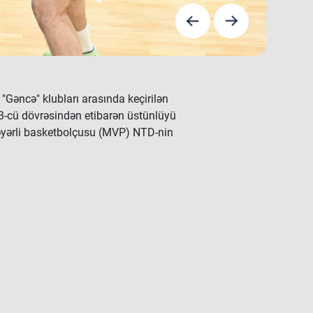
əncə" klubları arasında keçirilən
n 3-cü dövrəsindən etibarən üstünlüyü
dəyərli basketbolçusu (MVP) NTD-nin