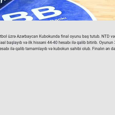
ol üzrə Azərbaycan Kubokunda final oyunu baş tutub. NTD və "G
əal başlayıb və ilk hissəni 44-40 hesabı ilə qalib bitirib. Oyunu
esabı ilə qalib tamamlayıb və kubokun sahibi olub. Finalın ən 