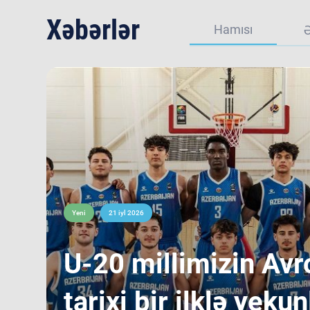
Xəbərlər
Hamısı
Yeni
21 iyl 2026
​U-20 millimizin Avr
tarixi bir ilklə yekun