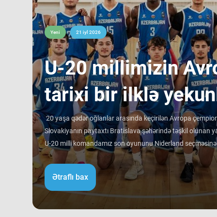
Yeni
21 iyl 2026
​U-20 millimizin Avr
tarixi bir ilklə yekun
20 yaşa qədər oğlanlar arasında keçirilən Avropa çempiona
Slovakiyanın paytaxtı Bratislava şəhərində təşkil olunan ya
U-20 milli komandamız son oyununu Niderland seçməsinə qa
rəqibinə qalib gəlib. Avropa çempionatı B divizionunda i
ortalamasına görə 3 ən gənc kollektivdən biri olan millimiz
Ətraflı bax
Bu nəticə Azərbaycan basketbol tarixində bir ilk kimi də st
tam mərkəzində qərarlaşmaq adi bir nəticə kimi görünsə 
ağırlığı və rəqiblərin səviyyəsi bu nəticənin adi bir nəticə 