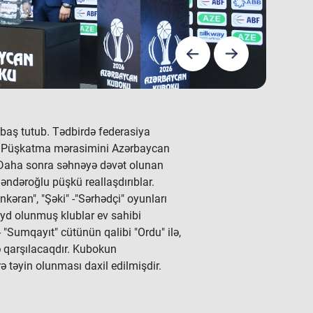
aş tutub. Tədbirdə federasiya
lər. Püşkatma mərasimini Azərbaycan
. Daha sonra səhnəyə dəvət olunan
ndəroğlu püşkü reallaşdırıblar.
kəran", "Şəki" -"Sərhədçi" oyunları
qeyd olunmuş klublar ev sahibi
- "Sumqayıt" cütünün qalibi "Ordu" ilə,
lə qarşılacaqdır. Kubokun
 təyin olunması daxil edilmişdir.