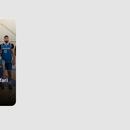
alamasına görə 3 ən gənc kollektivdən biri olan millimiz,
pionatı 11-ci pillədə başa vurub. Bu nəticə Azərbaycan
ketbol tarixində bir ilk kimi də statistikaya düşüb. İlk baxışda
ışın tam mərkəzində qərarlaşmaq adi bir nəticə kimi görünsə
 komandamızın yer aldığı qrupun ağırlığı və rəqiblərin səviyyəsi
nəticənin adi bir nəticə olmadığını göstərir. Bunu qrup
rhələsində qarşılaşdığımız komandaların çempionatın
undakı yekun mövqeləri də aydın sübut edir. Belə ki, qrupdakı
güclü rəqibimiz olan İsveç millisi çempionatın bürünc
allarına sahib çıxıb. Digər rəqibimiz İrlandiya komandası pley-
 mərhələsini uğurla keçərək yarışın 5-cisi olub. Şimali
kedoniya yığması isə ilk onluqda qərarlaşaraq çempionatı 9-
sırada bitirib. Millimiz çempionat boyu göstərdiyi əzmkar oyun
fəri
yəsində ümumi sıralamada düz 10 ölkəni geridə qoymağı
arıb. Basketbolçularımız turnir cədvəlində Niderland, İsveçrə,
r, Gürcüstan, Danimarka, Estoniya, Slovakiya, Ermənistan,
aniya və Kosovo kimi komandaları üstəliyə bilib. ​Belə bir
gin rəqabət mühitində qazanılan 11-ci yer gənc
sketbolçularımız üçün həm böyük beynəlxalq təcrübə, həm də
ləcək turnirlərdə daha böyük uğurlar qazanmaq üçün möhkəm
 bünövrə deməkdir.