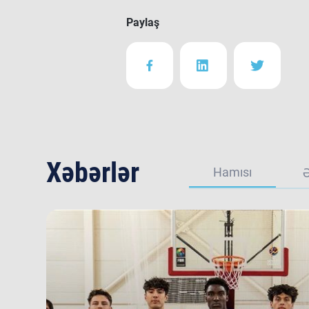
Paylaş
Xəbərlər
Hamısı