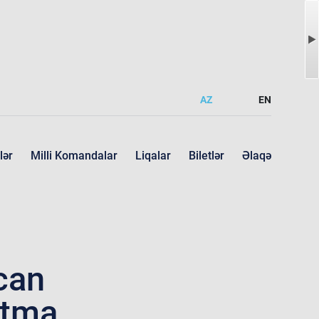
AZ
EN
lər
Milli Komandalar
Liqalar
Biletlər
Əlaqə
can
atma