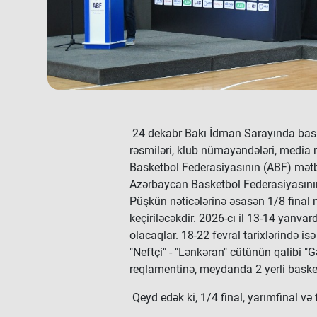
24 dekabr Bakı İdman Sarayında bas
rəsmiləri, klub nümayəndələri, media 
Basketbol Federasiyasının (ABF) mətb
Azərbaycan Basketbol Federasiyasının
Püşkün nəticələrinə əsasən 1/8 final m
keçiriləcəkdir. 2026-cı il 13-14 yanva
olacaqlar. 18-22 fevral tarixlərində is
"Neftçi" - "Lənkəran" cütünün qalibi "G
reqlamentinə, meydanda 2 yerli basket
Qeyd edək ki, 1/4 final, yarımfinal və