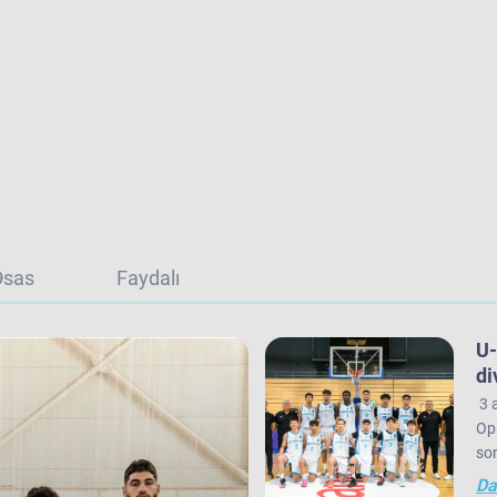
Əsas
Faydalı
U-
di
3 a
Opa
son
gör
Da