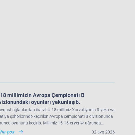
18 millimizin Avropa Çempionatı B
vizionundakı oyunları yekunlaşıb.
vqust oğlanlardan ibarət U-18 millimiz Xorvatiyanın Riyeka və
tiya şəhərlərində keçirilən Avropa çempionatı B divizionunda
uncu oyununu keçirib. Millimiz 15-16-cı yerlər uğrunda
üşdə İslandiya seçməsinə 73:91 hesabı ilə məğlub olub və
ha çox
02 avq 2026