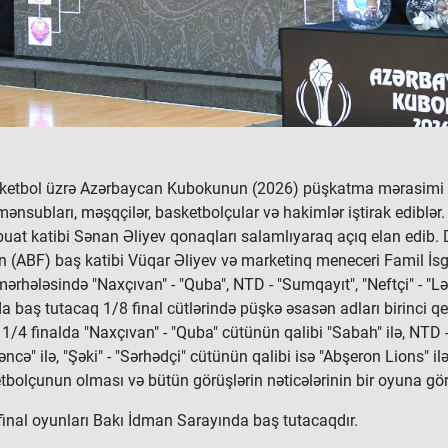
ketbol üzrə Azərbaycan Kubokunun (2026) püşkatma mərasimi b
mənsubları, məşqçilər, basketbolçular və hakimlər iştirak edib
uat katibi Sənan Əliyev qonaqları salamlıyaraq açıq elan edib
 (ABF) baş katibi Vüqar Əliyev və marketinq meneceri Famil İsgə
ərhələsində "Naxçıvan" - "Quba", NTD - "Sumqayıt", "Neftçi" - "Lən
rda baş tutacaq 1/8 final cütlərində püşkə əsasən adları birinci 
ə 1/4 finalda "Naxçıvan" - "Quba" cütünün qalibi "Sabah" ilə, NTD 
əncə" ilə, "Şəki" - "Sərhədçi" cütünün qalibi isə "Abşeron Lions" i
bolçunun olması və bütün görüşlərin nəticələrinin bir oyuna görə
 final oyunları Bakı İdman Sarayında baş tutacaqdır.