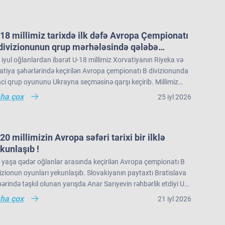
ropa çempionatı B divizionunu 22 komanda arasında 16-cı
rada tamamlayıb.
18 millimiz tarixdə ilk dəfə Avropa Çempionatı
divizionunun qrup mərhələsində qələbə
zanıb.
iyul oğlanlardan ibarət U-18 millimiz Xorvatiyanın Riyeka və
tiya şəhərlərində keçirilən Avropa çempionatı B divizionunda
nci qrup oyununu Ukrayna seçməsinə qarşı keçirib. Millimiz
nun ilk hissəsində rəqibə məğlub olsa da, ikinci hissədə
ha çox
25 iyl 2026
yd edək ki, yığmamız qrupda növbəti oyununu 26 iyul Bakı
ridönüş edərək 77:68 hesablı qələbə qazanıb. Görüşün ən
tı ilə saat 12:30-da İslandiya seçməsinə qarşı keçirəcək.
ərli basketbolçusu (MVP) 20 xal, 17 ribaundla millimizin üzvü
nuel Aqbason seçilib. Bu qələbə U-18 millimizin Avropa
-20 millimizin Avropa səfəri tarixi bir ilklə
pionatı B divizinionunda qazandığı ilk qrup qələbəsi kimi də
kunlaşıb !
ixə düşüb.
 yaşa qədər oğlanlar arasında keçirilən Avropa çempionatı B
izionun oyunları yekunlaşıb. Slovakiyanın paytaxtı Bratislava
ərində təşkil olunan yarışda Anar Sarıyevin rəhbərlik etdiyi U-
 milli komandamız son oyununu Niderland seçməsinə qarşı
ha çox
21 iyl 2026
irib və 66:60 hesabı ilə rəqibinə qalib gəlib. Avropa çempionatı
divizionunda iştirak edən 21 komanda arasında yaş