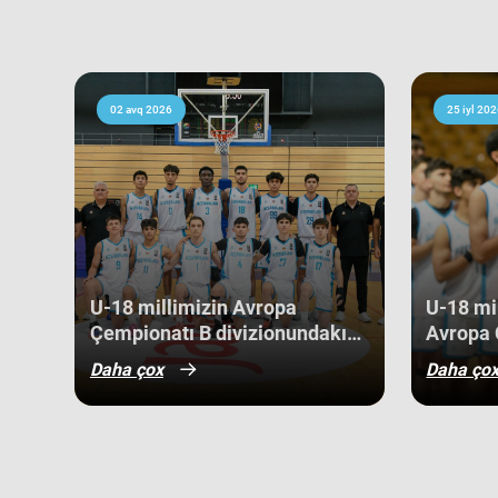
mərhələsində qarşılaşdığımız komandaların çempionatın 
sübut edir. Belə ki, qrupdakı ən güclü rəqibimiz olan İsveç
medallarına sahib çıxıb. Digər rəqibimiz İrlandiya komanda
keçərək yarışın 5-cisi olub. Şimali Makedoniya yığması isə
02 avq 2026
25 iyl 202
9-cu sırada bitirib. Millimiz çempionat boyu göstərdiyi 
sıralamada düz 10 ölkəni geridə qoymağı bacarıb. Basketb
Niderland, İsveçrə, Kipr, Gürcüstan, Danimarka, Estoniya,
Kosovo kimi komandaları üstəliyə bilib. ​Belə bir gərgin rə
gənc basketbolçularımız üçün həm böyük beynəlxalq təcrü
böyük uğurlar qazanmaq üçün möhkəm bir bünövrə demək
U-18 millimizin Avropa
U-18 mil
Çempionatı B divizionundakı
Avropa 
oyunları yekunlaşıb.
divizio
Daha çox
Daha ço
qələbə 