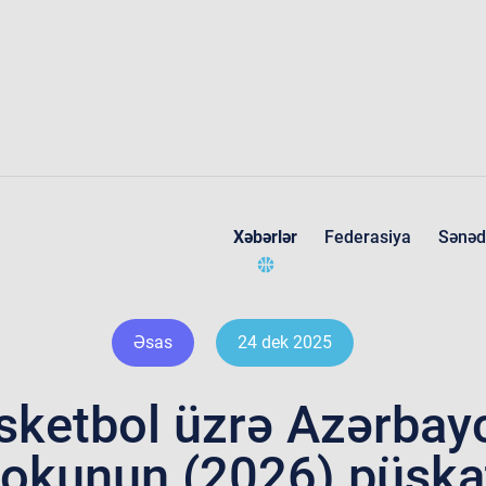
Xəbərlər
Federasiya
Sənəd
Federasiya haqqında
Əsas
24 dek 2025
sketbol üzrə Azərbay
okunun (2026) püşk