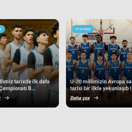
sonundakı yekun mövqeləri də aydın
ort
çem
 millisi çempionatın bürünc
bas
sı pley-off mərhələsini uğurla
yar
 ilk onluqda qərarlaşaraq çempionatı
də,
6
21 iyl 2026
əzmkar oyun sayəsində ümumi
bu 
olçularımız turnir cədvəlində
mə
 Slovakiya, Ermənistan, Albaniya və
son
ən 
qabət mühitində qazanılan 11-ci yer
med
bə, həm də gələcək turnirlərdə daha
off
dir.
Ma
cu 
limiz tarixdə ilk dəfə
​U-20 millimizin Avropa sə
sa
Çempionatı B
tarixi bir ilklə yekunlaşıb !
bac
nunun qrup mərhələsində
x
Daha çox
Kip
qazanıb.
Alb
gər
ba
gə
bir