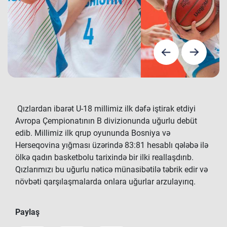
Qızlardan ibarət U-18 millimiz ilk dəfə iştirak etdiyi
Avropa Çempionatının B divizionunda uğurlu debüt
edib. Millimiz ilk qrup oyununda Bosniya və
Herseqovina yığması üzərində 83:81 hesablı qələbə ilə
ölkə qadın basketbolu tarixində bir ilki reallaşdırıb.
Qızlarımızı bu uğurlu nəticə münasibətilə təbrik edir və
növbəti qarşılaşmalarda onlara uğurlar arzulayırıq.
Paylaş