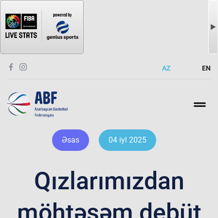
AZ
EN
Əsas
04 iyl 2025
Qızlarımızdan
möhtəşəm debüt