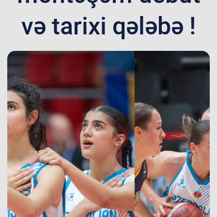
və tarixi qələbə !