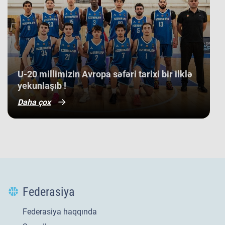
​U-20 millimizin Avropa səfəri tarixi bir ilklə
yekunlaşıb !
Daha çox
Federasiya
Federasiya haqqında