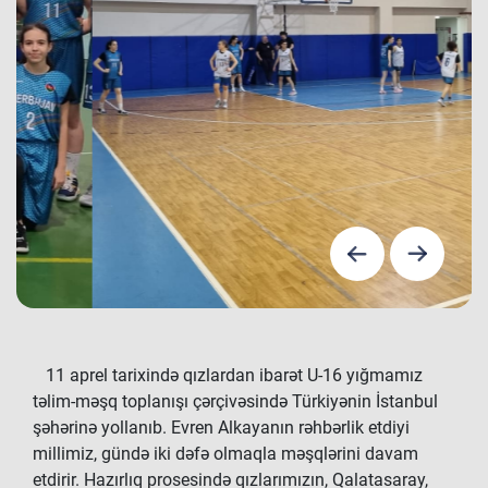
11 aprel tarixində qızlardan ibarət U-16 yığmamız
təlim-məşq toplanışı çərçivəsində Türkiyənin İstanbul
şəhərinə yollanıb. Evren Alkayanın rəhbərlik etdiyi
millimiz, gündə iki dəfə olmaqla məşqlərini davam
etdirir. Hazırlıq prosesində qızlarımızın, Qalatasaray,