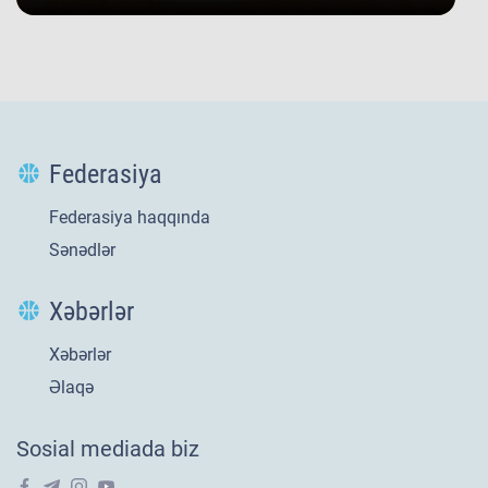
Federasiya
Federasiya haqqında
Sənədlər
Xəbərlər
Xəbərlər
Yeni
21 iyl 2026
Əlaqə
​U-20 millimizin
Sosial mediada biz