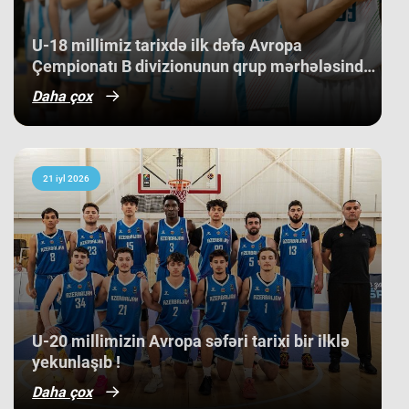
Kosovo kimi komandaları üstəliyə
bilib. ​Belə bir gərgin rəqabət
mühitində qazanılan 11-ci yer gənc
U-18 millimiz tarixdə ilk dəfə Avropa
basketbolçularımız üçün həm böyük
Çempionatı B divizionunun qrup mərhələsində
beynəlxalq təcrübə, həm də gələcək
qələbə qazanıb.
turnirlərdə daha böyük uğurlar
Daha çox
qazanmaq üçün möhkəm bir
bünövrə deməkdir.
21 iyl 2026
​U-20 millimizin Avropa səfəri tarixi bir ilklə
yekunlaşıb !
Daha çox