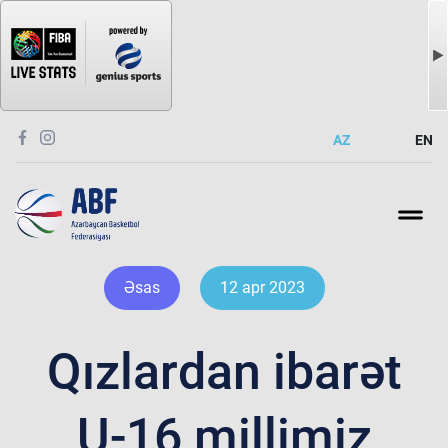
AZ
EN
Əsas
12 apr 2023
Qızlardan ibarət
U-16 millimiz