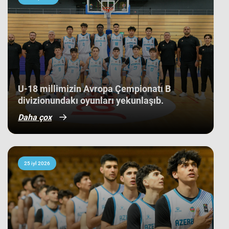
tarixində bir ilk kimi də statistikaya
düşüb. İlk baxışda yarışın tam
mərkəzində qərarlaşmaq adi bir
nəticə kimi görünsə də,
komandamızın yer aldığı qrupun
ağırlığı və rəqiblərin səviyyəsi bu
nəticənin adi bir nəticə olmadığını
göstərir. Bunu qrup mərhələsində
qarşılaşdığımız komandaların
çempionatın sonundakı yekun
U-18 millimizin Avropa Çempionatı B
mövqeləri də aydın sübut edir. Belə ki,
divizionundakı oyunları yekunlaşıb.
qrupdakı ən güclü rəqibimiz olan
İsveç millisi çempionatın bürünc
Daha çox
medallarına sahib çıxıb. Digər
rəqibimiz İrlandiya komandası pley-
off mərhələsini uğurla keçərək yarışın
5-cisi olub. Şimali Makedoniya
yığması isə ilk onluqda qərarlaşaraq
çempionatı 9-cu sırada bitirib.
25 iyl 2026
Millimiz çempionat boyu göstərdiyi
əzmkar oyun sayəsində ümumi
sıralamada düz 10 ölkəni geridə
qoymağı bacarıb. Basketbolçularımız
turnir cədvəlində Niderland, İsveçrə,
Kipr, Gürcüstan, Danimarka, Estoniya,
Slovakiya, Ermənistan, Albaniya və