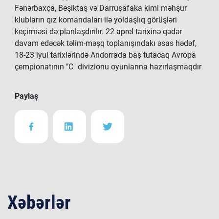
Fənərbaxça, Beşiktaş və Darruşafaka kimi məhşur
klubların qız komandaları ilə yoldaşlıq görüşləri
keçirməsi də planlaşdırılır. 22 aprel tarixinə qədər
davam edəcək təlim-məşq toplanışındakı əsas hədəf,
18-23 iyul tarixlərində Andorrada baş tutacaq Avropa
çempionatının "C" divizionu oyunlarına hazırlaşmaqdır
Paylaş
Xəbərlər