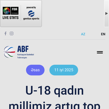
AZ
EN
Əsas
11 iyl 2025
U-18 qadın
millimiz artıq top