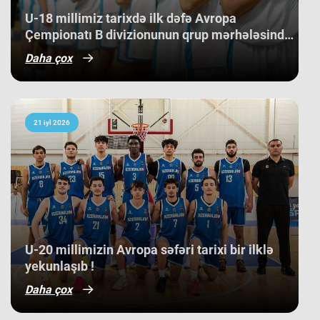
bilib. ​Belə bir gərgin rəqabət
mühitində qazanılan 11-ci yer gənc
U-18 millimiz tarixdə ilk dəfə Avropa
basketbolçularımız üçün həm böyük
Çempionatı B divizionunun qrup mərhələsində
beynəlxalq təcrübə, həm də gələcək
qələbə qazanıb.
turnirlərdə daha böyük uğurlar
Daha çox
qazanmaq üçün möhkəm bir
bünövrə deməkdir.
21 iyl 2026
​U-20 millimizin Avropa səfəri tarixi bir ilklə
yekunlaşıb !
Daha çox