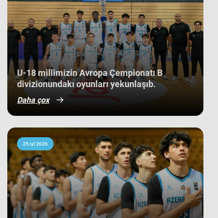
düşüb. İlk baxışda yarışın tam
mərkəzində qərarlaşmaq adi bir
nəticə kimi görünsə də,
komandamızın yer aldığı qrupun
ağırlığı və rəqiblərin səviyyəsi bu
nəticənin adi bir nəticə olmadığını
göstərir. Bunu qrup mərhələsində
qarşılaşdığımız komandaların
çempionatın sonundakı yekun
U-18 millimizin Avropa Çempionatı B
mövqeləri də aydın sübut edir. Belə ki,
divizionundakı oyunları yekunlaşıb.
qrupdakı ən güclü rəqibimiz olan
İsveç millisi çempionatın bürünc
Daha çox
medallarına sahib çıxıb. Digər
rəqibimiz İrlandiya komandası pley-
off mərhələsini uğurla keçərək yarışın
5-cisi olub. Şimali Makedoniya
yığması isə ilk onluqda qərarlaşaraq
çempionatı 9-cu sırada bitirib.
25 iyl 2026
Millimiz çempionat boyu göstərdiyi
əzmkar oyun sayəsində ümumi
sıralamada düz 10 ölkəni geridə
qoymağı bacarıb. Basketbolçularımız
turnir cədvəlində Niderland, İsveçrə,
Kipr, Gürcüstan, Danimarka, Estoniya,
Slovakiya, Ermənistan, Albaniya və
Kosovo kimi komandaları üstəliyə