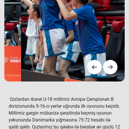
Qızlardan ibarət U-18 millimiz Avropa Çempionatı B
divizionunda 9-16-cı yerlər uğrunda ilk oyununu keçirib.
Millimiz gərgin mübarizə şəraitində keçmiş oyunun
yekununda Danimarka yığmasına 75:72 hesabı ilə
qalib gəlib. Qızlarımız bu qələbə ilə bərabər ən güclü 12